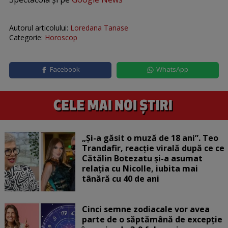
Autorul articolului:
Loredana Tanase
Categorie:
Horoscop
Facebook
WhatsApp
„Și-a găsit o muză de 18 ani”. Teo
Trandafir, reacție virală după ce ce
Cătălin Botezatu și-a asumat
relația cu Nicolle, iubita mai
tânără cu 40 de ani
Cinci semne zodiacale vor avea
parte de o săptămână de excepție