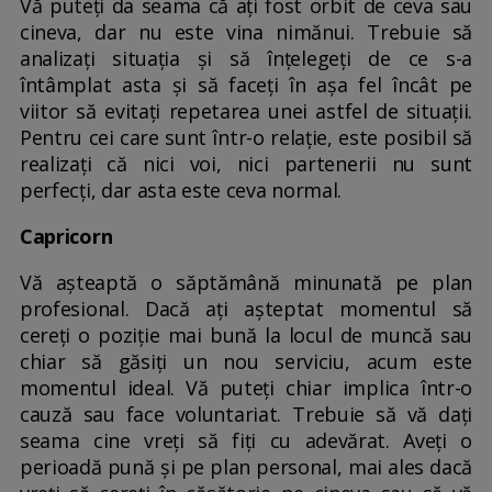
Vă puteți da seama că ați fost orbit de ceva sau
cineva, dar nu este vina nimănui. Trebuie să
analizați situația și să înțelegeți de ce s-a
întâmplat asta și să faceți în așa fel încât pe
viitor să evitați repetarea unei astfel de situații.
Pentru cei care sunt într-o relație, este posibil să
realizați că nici voi, nici partenerii nu sunt
perfecți, dar asta este ceva normal.
Capricorn
Vă așteaptă o săptămână minunată pe plan
profesional. Dacă ați așteptat momentul să
cereți o poziție mai bună la locul de muncă sau
chiar să găsiți un nou serviciu, acum este
momentul ideal. Vă puteți chiar implica într-o
cauză sau face voluntariat. Trebuie să vă dați
seama cine vreți să fiți cu adevărat. Aveți o
perioadă pună și pe plan personal, mai ales dacă