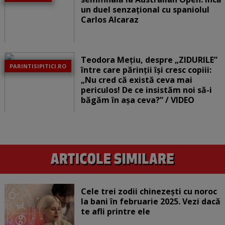
un duel senzațional cu spaniolul
Carlos Alcaraz
Teodora Mețiu, despre „ZIDURILE”
PARINTISIPITICI.RO
între care părinții își cresc copiii:
„Nu cred că există ceva mai
periculos! De ce insistăm noi să-i
băgăm în așa ceva?” / VIDEO
Cele trei zodii chinezești cu noroc
la bani în februarie 2025. Vezi dacă
te afli printre ele