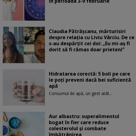
în perioada 3-9 februarie
Claudia Pătrășcanu, mărturisiri
despre relația cu Liviu Vârciu. De ce
s-au despărțit cei doi: „Eu mi-aș fi
dorit să fi rămas doar prieteni”
Hidratarea corectă: 5 boli pe care
le poți preveni dacă bei suficientă
apă
Consumul de apă, un gest atât...
Aur albastru: superalimentul
bogat în fier care reduce
colesterolul și combate
îmbătrânirea