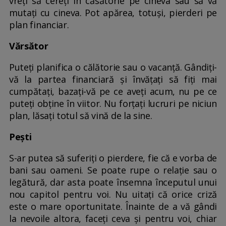
vreți să cereți în căsătorie pe cineva sau să vă
mutați cu cineva. Pot apărea, totuși, pierderi pe
plan financiar.
Vărsător
Puteți planifica o călătorie sau o vacanță. Gândiți-
vă la partea financiară și învățați să fiți mai
cumpătați, bazați-vă pe ce aveți acum, nu pe ce
puteți obține în viitor. Nu forțați lucruri pe niciun
plan, lăsați totul să vină de la sine.
Pești
S-ar putea să suferiți o pierdere, fie că e vorba de
bani sau oameni. Se poate rupe o relație sau o
legătură, dar asta poate însemna începutul unui
nou capitol pentru voi. Nu uitați că orice criză
este o mare oportunitate. Înainte de a vă gândi
la nevoile altora, faceți ceva și pentru voi, chiar