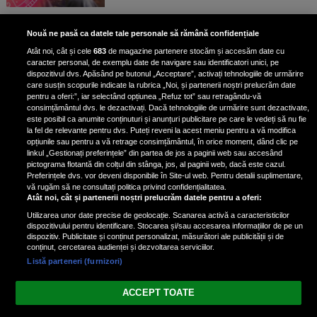
Patru zodii primesc un mesaj
Nouă ne pasă ca datele tale personale să rămână confidențiale
special de la Univers pe 30
Atât noi, cât și cele
683
de magazine partenere stocăm și accesăm date cu
ianuarie. Vezi dacă te afli printre
caracter personal, de exemplu date de navigare sau identificatori unici, pe
ele
dispozitivul dvs. Apăsând pe butonul „Acceptare”, activați tehnologiile de urmărire
care susțin scopurile indicate la rubrica „Noi, și partenerii noștri prelucrăm date
pentru a oferi:”, iar selectând opțiunea „Refuz tot” sau retragându-vă
consimțământul dvs. le dezactivați. Dacă tehnologiile de urmărire sunt dezactivate,
este posibil ca anumite conținuturi și anunțuri publicitare pe care le vedeți să nu fie
3 zodii ale căror dorințe devin
la fel de relevante pentru dvs. Puteți reveni la acest meniu pentru a vă modifica
realitate pe 29 ianuarie 2025. Vezi
opțiunile sau pentru a vă retrage consimțământul, în orice moment, dând clic pe
linkul „Gestionați preferințele” din partea de jos a paginii web sau accesând
dacă te afli printre cei norocoși
pictograma flotantă din colțul din stânga, jos, al paginii web, dacă este cazul.
Preferințele dvs. vor deveni disponibile în Site-ul web. Pentru detalii suplimentare,
vă rugăm să ne consultați politica privind confidențialitatea.
Atât noi, cât și partenerii noștri prelucrăm datele pentru a oferi:
Utilizarea unor date precise de geolocație. Scanarea activă a caracteristicilor
dispozitivului pentru identificare. Stocarea și/sau accesarea informațiilor de pe un
dispozitiv. Publicitate și conținut personalizat, măsurători ale publicității și de
conținut, cercetarea audienței și dezvoltarea serviciilor.
Listă parteneri (furnizori)
Vezi varianta Desktop
ACCEPT TOATE
Politica de confidențialitate
Politica cookies
Gestionați preferințele
|
|