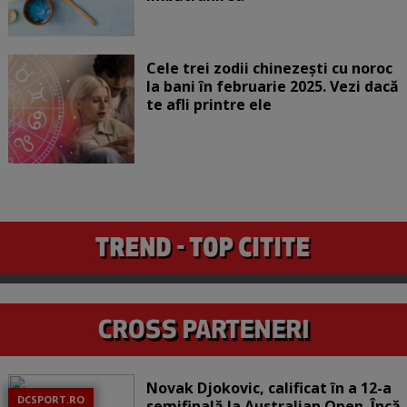
Cele trei zodii chinezești cu noroc
la bani în februarie 2025. Vezi dacă
te afli printre ele
Novak Djokovic, calificat în a 12-a
DCSPORT.RO
semifinală la Australian Open. Încă