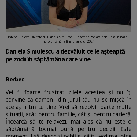
Interviu în exclusivitate cu Daniela Simulescu. Ce semne zodiacale dau nas în nas cu
norocul până la finalul anului 2024
Daniela Simulescu a dezvăluit ce le așteaptă
pe zodii în săptămâna care vine.
Berbec
Vei fi foarte frustrat zilele acestea și nu îți
convine că oamenii din jurul tău nu se mișcă în
același ritm cu tine. Vrei să rezolvi foarte multe
situații, atât pentru familie, cât și pentru carieră.
Încearcă să te relaxezi, mai ales că nu este o
săptămână tocmai bună pentru decizii. Este
momentul să deschizi ochii și să îți vezi mai bine