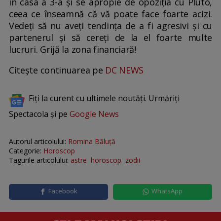
în casa a 3-a și se apropie de opoziția cu Pluto,
ceea ce înseamnă că vă poate face foarte acizi.
Vedeți să nu aveți tendința de a fi agresivi și cu
partenerul și să cereți de la el foarte multe
lucruri. Grijă la zona financiară!
Citește continuarea pe
DC NEWS
Fiți la curent cu ultimele noutăți. Urmăriți
Spectacola și pe
Google News
Autorul articolului:
Romina Băluță
Categorie:
Horoscop
Tagurile articolului:
astre
horoscop
zodii
Facebook
WhatsApp