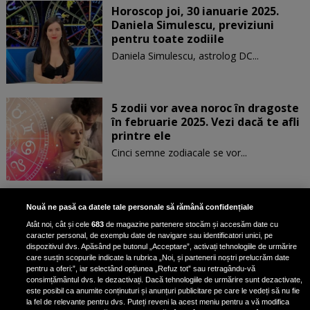
Horoscop joi, 30 ianuarie 2025.
Daniela Simulescu, previziuni
pentru toate zodiile
Daniela Simulescu, astrolog DC...
5 zodii vor avea noroc în dragoste
în februarie 2025. Vezi dacă te afli
printre ele
Cinci semne zodiacale se vor...
Patru zodii primesc un mesaj
Nouă ne pasă ca datele tale personale să rămână confidențiale
special de la Univers pe 30
Atât noi, cât și cele
683
de magazine partenere stocăm și accesăm date cu
ianuarie. Vezi dacă te afli printre
caracter personal, de exemplu date de navigare sau identificatori unici, pe
ele
dispozitivul dvs. Apăsând pe butonul „Acceptare”, activați tehnologiile de urmărire
care susțin scopurile indicate la rubrica „Noi, și partenerii noștri prelucrăm date
pentru a oferi:”, iar selectând opțiunea „Refuz tot” sau retragându-vă
consimțământul dvs. le dezactivați. Dacă tehnologiile de urmărire sunt dezactivate,
este posibil ca anumite conținuturi și anunțuri publicitare pe care le vedeți să nu fie
3 zodii ale căror dorințe devin
la fel de relevante pentru dvs. Puteți reveni la acest meniu pentru a vă modifica