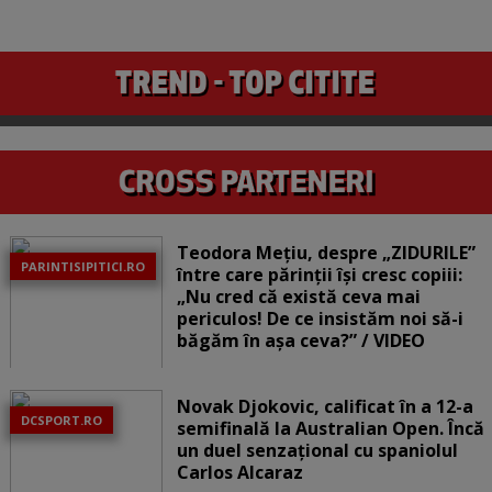
Teodora Mețiu, despre „ZIDURILE”
PARINTISIPITICI.RO
între care părinții își cresc copiii:
„Nu cred că există ceva mai
periculos! De ce insistăm noi să-i
băgăm în așa ceva?” / VIDEO
Novak Djokovic, calificat în a 12-a
DCSPORT.RO
semifinală la Australian Open. Încă
un duel senzațional cu spaniolul
Carlos Alcaraz