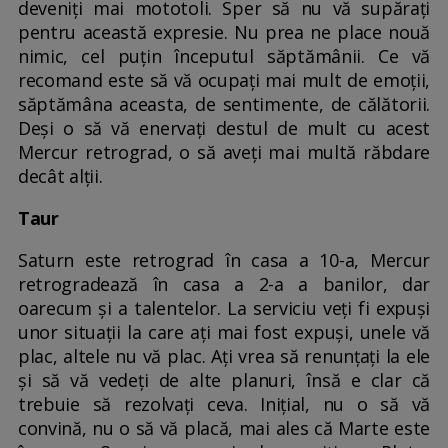
deveniți mai mototoli. Sper să nu vă supărați
pentru această expresie. Nu prea ne place nouă
nimic, cel puțin începutul săptămânii. Ce vă
recomand este să vă ocupați mai mult de emoții,
săptămâna aceasta, de sentimente, de călătorii.
Deși o să vă enervați destul de mult cu acest
Mercur retrograd, o să aveți mai multă răbdare
decât alții.
Taur
Saturn este retrograd în casa a 10-a, Mercur
retrogradează în casa a 2-a a banilor, dar
oarecum și a talentelor. La serviciu veți fi expuși
unor situații la care ați mai fost expuși, unele vă
plac, altele nu vă plac. Ați vrea să renunțați la ele
și să vă vedeți de alte planuri, însă e clar că
trebuie să rezolvați ceva. Inițial, nu o să vă
convină, nu o să vă placă, mai ales că Marte este