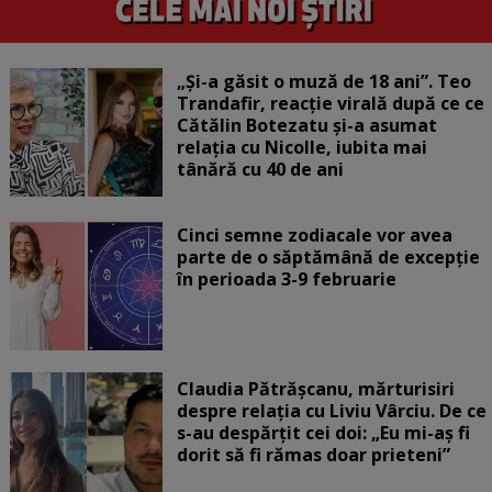
„Și-a găsit o muză de 18 ani”. Teo
Trandafir, reacție virală după ce ce
Cătălin Botezatu și-a asumat
relația cu Nicolle, iubita mai
tânără cu 40 de ani
Cinci semne zodiacale vor avea
parte de o săptămână de excepție
în perioada 3-9 februarie
Claudia Pătrășcanu, mărturisiri
despre relația cu Liviu Vârciu. De ce
s-au despărțit cei doi: „Eu mi-aș fi
dorit să fi rămas doar prieteni”