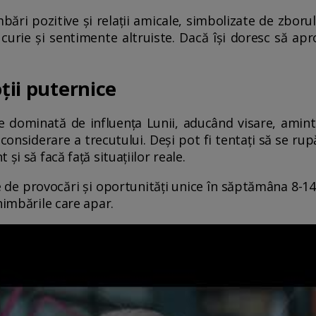
ări pozitive și relații amicale, simbolizate de zborul
urie și sentimente altruiste. Dacă își doresc să apr
oții puternice
 dominată de influența Lunii, aducând visare, amintir
considerare a trecutului. Deși pot fi tentați să se ru
și să facă față situațiilor reale.
e de provocări și oportunități unice în săptămâna 8-14
himbările care apar.