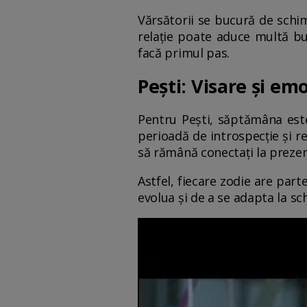
Vărsătorii se bucură de schimb
relație poate aduce multă buc
facă primul pas.
Pești: Visare și em
Pentru Pești, săptămâna este
perioadă de introspecție și re
să rămână conectați la prezent 
Astfel, fiecare zodie are part
evolua și de a se adapta la sc