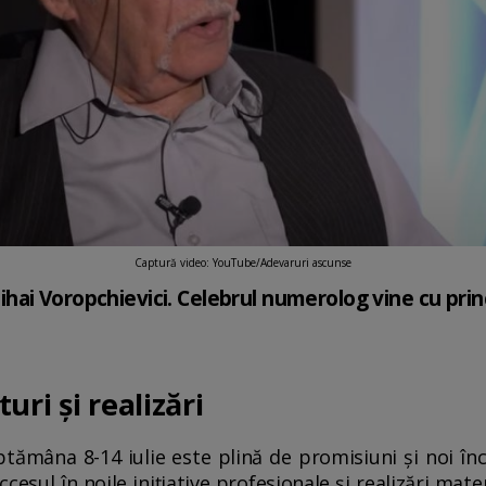
Captură video: YouTube/Adevaruri ascunse
ai Voropchievici. Celebrul numerolog vine cu princ
uri și realizări
ptămâna 8-14 iulie este plină de promisiuni și noi î
esul în noile inițiative profesionale și realizări mater