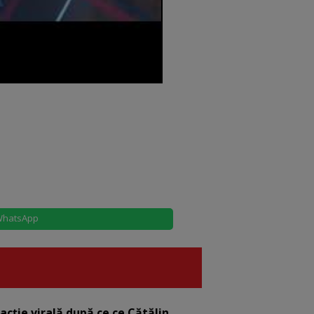
hatsApp
eacție virală după ce ce Cătălin