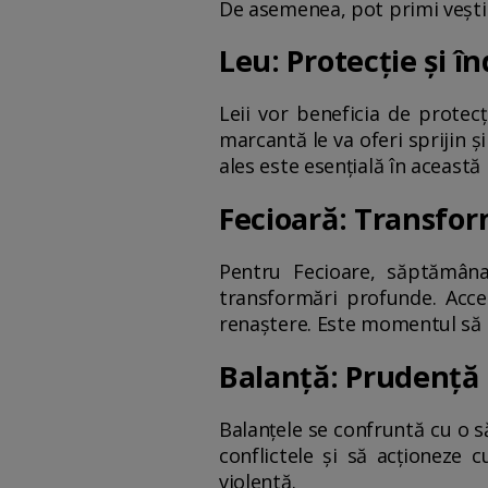
De asemenea, pot primi vești
Leu: Protecție și î
Leii vor beneficia de protec
marcantă le va oferi sprijin 
ales este esențială în această
Fecioară: Transfor
Pentru Fecioare, săptămâna 
transformări profunde. Accep
renaștere. Este momentul să la
Balanță: Prudență 
Balanțele se confruntă cu o s
conflictele și să acționeze 
violentă.