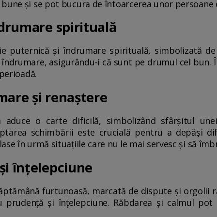
 bune și se pot bucura de întoarcerea unor persoane 
ndrumare spirituală
ție puternică și îndrumare spirituală, simbolizată de
și îndrumare, asigurându-i că sunt pe drumul cel bun. Î
 perioadă.
mare și renaștere
aduce o carte dificilă, simbolizând sfârșitul unei 
tarea schimbării este crucială pentru a depăși dif
se în urmă situațiile care nu le mai servesc și să îmbr
și înțelepciune
ăptămână furtunoasă, marcată de dispute și orgolii r
cu prudență și înțelepciune. Răbdarea și calmul po