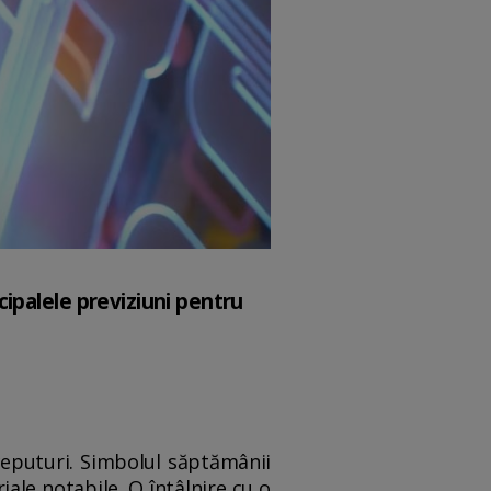
ipalele previziuni pentru
nceputuri. Simbolul săptămânii
iale notabile. O întâlnire cu o