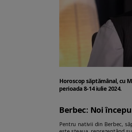
Horoscop săptămânal, cu Mih
perioada 8-14 iulie 2024.
Berbec: Noi început
Pentru nativii din Berbec, să
este steaua, reprezentând succ