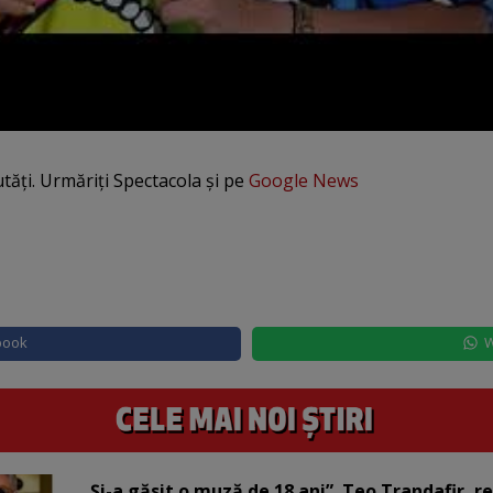
utăți. Urmăriți Spectacola și pe
Google News
book
W
„Și-a găsit o muză de 18 ani”. Teo Trandafir, r