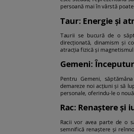
persoană mai în vârstă poate d
Taur: Energie și a
Taurii se bucură de o săpt
direcționată, dinamism și c
atracția fizică și magnetismu
Gemeni: Începuturi
Pentru Gemeni, săptămâna 
demareze noi acțiuni și să lu
personale, oferindu-le o nouă
Rac: Renaștere și 
Racii vor avea parte de o s
semnifică renaștere și reînno