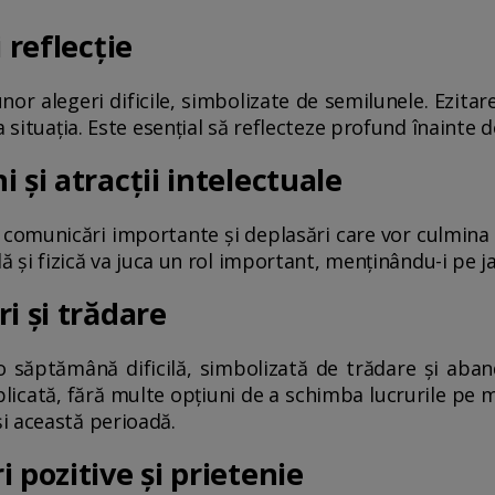
 reflecție
 unor alegeri dificile, simbolizate de semilunele. Ezitar
a situația. Este esențial să reflecteze profund înainte d
 și atracții intelectuale
 comunicări importante și deplasări care vor culmina
lă și fizică va juca un rol important, menținându-i pe 
i și trădare
o săptămână dificilă, simbolizată de trădare și aban
mplicată, fără multe opțiuni de a schimba lucrurile pe 
i această perioadă.
 pozitive și prietenie