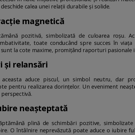
eschide calea unei relații durabile și solide.
tracție magnetică
ămână pozitivă, simbolizată de culoarea roșu. Ac
ombativitate, toate conducând spre succes în viața 
l sunt la cote maxime, promițând raporturi pasionale 
 și relansări
aceasta aduce piscul, un simbol neutru, dar pr
pte pentru realizarea dorințelor. Un eveniment neaștep
 perspectivă.
iubire neașteptată
ăptămână plină de schimbări pozitive, simbolizate
ire. O întâlnire neprevăzută poate aduce o iubire fu