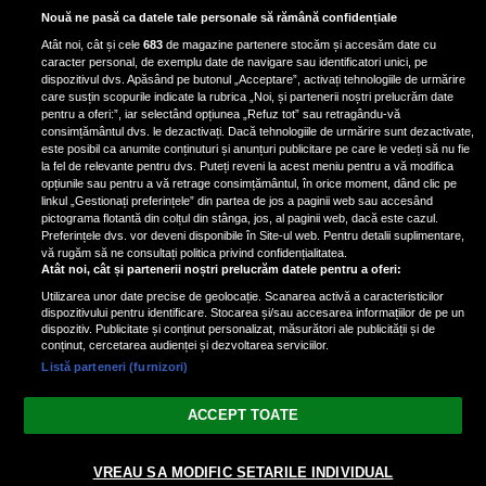
Horoscop marți, 28 ianuarie 2025.
Nouă ne pasă ca datele tale personale să rămână confidențiale
Daniela Simulescu, previziuni
Atât noi, cât și cele
683
de magazine partenere stocăm și accesăm date cu
pentru toate zodiile
caracter personal, de exemplu date de navigare sau identificatori unici, pe
dispozitivul dvs. Apăsând pe butonul „Acceptare”, activați tehnologiile de urmărire
Daniela Simulescu, astrolog DC...
care susțin scopurile indicate la rubrica „Noi, și partenerii noștri prelucrăm date
pentru a oferi:”, iar selectând opțiunea „Refuz tot” sau retragându-vă
consimțământul dvs. le dezactivați. Dacă tehnologiile de urmărire sunt dezactivate,
este posibil ca anumite conținuturi și anunțuri publicitare pe care le vedeți să nu fie
4 zodii primesc un semn puternic
la fel de relevante pentru dvs. Puteți reveni la acest meniu pentru a vă modifica
din partea Universului pe 28
opțiunile sau pentru a vă retrage consimțământul, în orice moment, dând clic pe
linkul „Gestionați preferințele” din partea de jos a paginii web sau accesând
ianuarie 2025. Vezi dacă te afli
pictograma flotantă din colțul din stânga, jos, al paginii web, dacă este cazul.
printre ele
Preferințele dvs. vor deveni disponibile în Site-ul web. Pentru detalii suplimentare,
vă rugăm să ne consultați politica privind confidențialitatea.
Atât noi, cât și partenerii noștri prelucrăm datele pentru a oferi:
Utilizarea unor date precise de geolocație. Scanarea activă a caracteristicilor
dispozitivului pentru identificare. Stocarea și/sau accesarea informațiilor de pe un
dispozitiv. Publicitate și conținut personalizat, măsurători ale publicității și de
conținut, cercetarea audienței și dezvoltarea serviciilor.
Listă parteneri (furnizori)
Vezi varianta Desktop
ACCEPT TOATE
Politica de confidențialitate
Politica cookies
Gestionați preferințele
|
|
© 2026 spectacola.ro | Toate drepturile rezervate.
VREAU SA MODIFIC SETARILE INDIVIDUAL