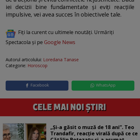
iei decizii bine fundamentate și eviți reacțiile
impulsive, vei avea succes în obiectivele tale.
Fiți la curent cu ultimele noutăți. Urmăriți
Spectacola și pe
Google News
Autorul articolului:
Loredana Tanase
Categorie:
Horoscop
Facebook
WhatsApp
„Și-a găsit o muză de 18 ani”. Teo
Trandafir, reacție virală după ce ce
Cătălin Botezatu și-a asumat