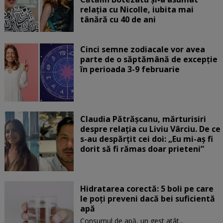
relația cu Nicolle, iubita mai
tânără cu 40 de ani
Cinci semne zodiacale vor avea
parte de o săptămână de excepție
în perioada 3-9 februarie
Claudia Pătrășcanu, mărturisiri
despre relația cu Liviu Vârciu. De ce
s-au despărțit cei doi: „Eu mi-aș fi
dorit să fi rămas doar prieteni”
Hidratarea corectă: 5 boli pe care
le poți preveni dacă bei suficientă
apă
Consumul de apă, un gest atât...