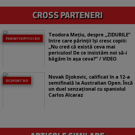
Teodora Mețiu, despre „ZIDURILE”
PARINTISIPITICI.RO
între care părinții își cresc copiii:
„Nu cred că există ceva mai
periculos! De ce insistăm noi să-i
băgăm în așa ceva?” / VIDEO
Novak Djokovic, calificat în a 12-a
DCSPORT.RO
semifinală la Australian Open. Încă
un duel senzațional cu spaniolul
Carlos Alcaraz