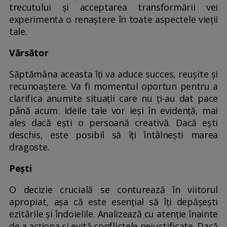
trecutului și acceptarea transformării vei
experimenta o renaștere în toate aspectele vieții
tale.
Vărsător
Săptămâna aceasta îți va aduce succes, reușite și
recunoaștere. Va fi momentul oportun pentru a
clarifica anumite situații care nu ți-au dat pace
până acum. Ideile tale vor ieși în evidență, mai
ales dacă ești o persoană creativă. Dacă ești
deschis, este posibil să îți întâlnești marea
dragoste.
Pești
O decizie crucială se conturează în viitorul
apropiat, așa că este esențial să îți depășești
ezitările și îndoielile. Analizează cu atenție înainte
de a acționa și evită conflictele nejustificate. Dacă