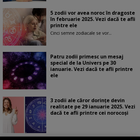
5 zodii vor avea noroc în dragoste
în februarie 2025. Vezi dacă te afli
printre ele
Cinci semne zodiacale se vor...
Patru zodii primesc un mesaj
special de la Univers pe 30
ianuarie. Vezi dacă te afli printre
ele
3 zodii ale căror dorințe devin
realitate pe 29 ianuarie 2025. Vezi
dacă te afli printre cei norocoși