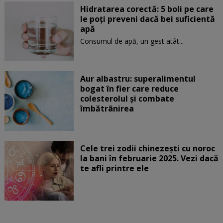
Hidratarea corectă: 5 boli pe care
le poți preveni dacă bei suficientă
apă
Consumul de apă, un gest atât...
Aur albastru: superalimentul
bogat în fier care reduce
colesterolul și combate
îmbătrânirea
Cele trei zodii chinezești cu noroc
la bani în februarie 2025. Vezi dacă
te afli printre ele