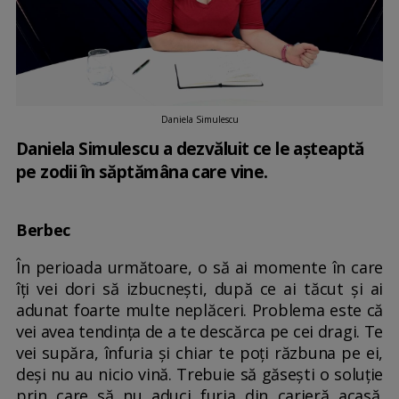
Daniela Simulescu
Daniela Simulescu a dezvăluit ce le așteaptă
pe zodii în săptămâna care vine.
Berbec
În perioada următoare, o să ai momente în care
îți vei dori să izbucnești, după ce ai tăcut și ai
adunat foarte multe neplăceri. Problema este că
vei avea tendința de a te descărca pe cei dragi. Te
vei supăra, înfuria și chiar te poți răzbuna pe ei,
deși nu au nicio vină. Trebuie să găsești o soluție
prin care să nu aduci furia din carieră acasă.