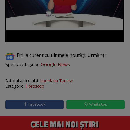
Fiți la curent cu ultimele noutăți. Urmăriți
Spectacola și pe
Google News
Autorul articolului:
Loredana Tanase
Categorie:
Horoscop
Facebook
WhatsApp