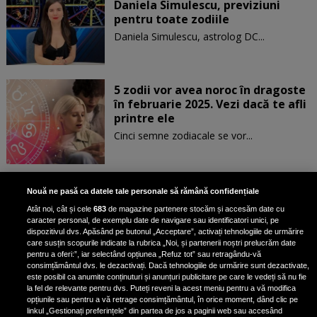
Daniela Simulescu, previziuni
pentru toate zodiile
Daniela Simulescu, astrolog DC...
5 zodii vor avea noroc în dragoste
în februarie 2025. Vezi dacă te afli
printre ele
Cinci semne zodiacale se vor...
Patru zodii primesc un mesaj
Nouă ne pasă ca datele tale personale să rămână confidențiale
special de la Univers pe 30
Atât noi, cât și cele
683
de magazine partenere stocăm și accesăm date cu
ianuarie. Vezi dacă te afli printre
caracter personal, de exemplu date de navigare sau identificatori unici, pe
ele
dispozitivul dvs. Apăsând pe butonul „Acceptare”, activați tehnologiile de urmărire
care susțin scopurile indicate la rubrica „Noi, și partenerii noștri prelucrăm date
pentru a oferi:”, iar selectând opțiunea „Refuz tot” sau retragându-vă
consimțământul dvs. le dezactivați. Dacă tehnologiile de urmărire sunt dezactivate,
este posibil ca anumite conținuturi și anunțuri publicitare pe care le vedeți să nu fie
3 zodii ale căror dorințe devin
la fel de relevante pentru dvs. Puteți reveni la acest meniu pentru a vă modifica
realitate pe 29 ianuarie 2025. Vezi
opțiunile sau pentru a vă retrage consimțământul, în orice moment, dând clic pe
linkul „Gestionați preferințele” din partea de jos a paginii web sau accesând
dacă te afli printre cei norocoși