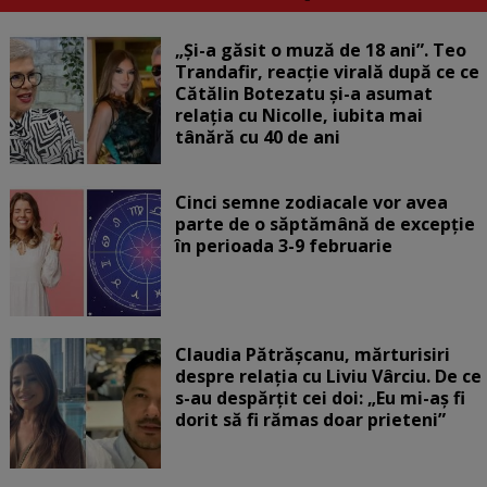
„Și-a găsit o muză de 18 ani”. Teo
Trandafir, reacție virală după ce ce
Cătălin Botezatu și-a asumat
relația cu Nicolle, iubita mai
tânără cu 40 de ani
Cinci semne zodiacale vor avea
parte de o săptămână de excepție
în perioada 3-9 februarie
Claudia Pătrășcanu, mărturisiri
despre relația cu Liviu Vârciu. De ce
s-au despărțit cei doi: „Eu mi-aș fi
dorit să fi rămas doar prieteni”