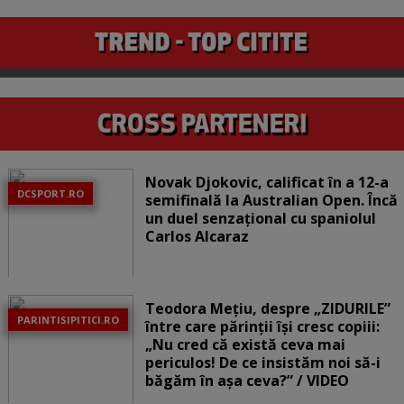
Novak Djokovic, calificat în a 12-a
DCSPORT.RO
semifinală la Australian Open. Încă
un duel senzațional cu spaniolul
Carlos Alcaraz
Teodora Mețiu, despre „ZIDURILE”
PARINTISIPITICI.RO
între care părinții își cresc copiii:
„Nu cred că există ceva mai
periculos! De ce insistăm noi să-i
băgăm în așa ceva?” / VIDEO