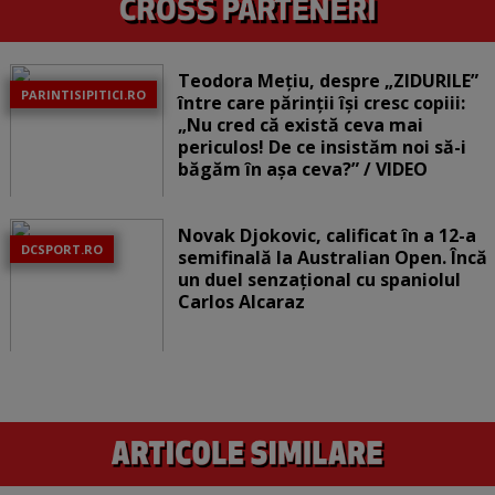
Teodora Mețiu, despre „ZIDURILE”
PARINTISIPITICI.RO
între care părinții își cresc copiii:
„Nu cred că există ceva mai
periculos! De ce insistăm noi să-i
băgăm în așa ceva?” / VIDEO
Novak Djokovic, calificat în a 12-a
DCSPORT.RO
semifinală la Australian Open. Încă
un duel senzațional cu spaniolul
Carlos Alcaraz