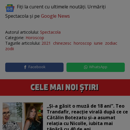
Fiți la curent cu ultimele noutăți. Urmăriți
Spectacola și pe
Google News
Autorul articolului:
Spectacola
Categorie:
Horoscop
Tagurile articolului:
2021
chinezesc
horoscop
iunie
zodiac
zodii
Facebook
WhatsApp
„Și-a găsit o muză de 18 ani”. Teo
Trandafir, reacție virală după ce ce
Cătălin Botezatu și-a asumat
relația cu Nicolle, iubita mai
tânără cu 40 de ani