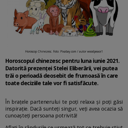
Horoscop Chinezesc. Foto: Pixabay.com / autor woodpeace1
Horoscopul chinezesc pentru luna iunie 2021.
Datorită prezenței Stelei Eliberării, vei putea
trăi o perioadă deosebit de frumoasă în care
toate deciziile tale vor fi satisfăcute.
În brațele partenerului te poți relaxa și poți găsi
inspirație. Dacă sunteți singur, veți avea ocazia să
cunoașteți persoana potrivită!
Aflați în rândurile ce urmează tot ce trebuie știut