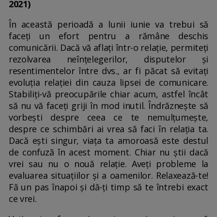
2021)
În această perioadă a lunii iunie va trebui să
faceți un efort pentru a rămâne deschis
comunicării. Dacă vă aflați într-o relație, permiteți
rezolvarea neînțelegerilor, disputelor și
resentimentelor între dvs., ar fi păcat să evitați
evoluția relației din cauza lipsei de comunicare.
Stabiliți-vă preocupările chiar acum, astfel încât
să nu vă faceți griji în mod inutil. Îndrăznește să
vorbești despre ceea ce te nemulțumește,
despre ce schimbări ai vrea să faci în relația ta.
Dacă ești singur, viața ta amoroasă este destul
de confuză în acest moment. Chiar nu știi dacă
vrei sau nu o nouă relație. Aveți probleme la
evaluarea situațiilor și a oamenilor. Relaxează-te!
Fă un pas înapoi și dă-ți timp să te întrebi exact
ce vrei.