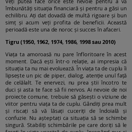
Veți putea face orice este nevoie pentru a vă
îmbunătăți situația financiară și pentru a găsi un
echilibru. Ați dat dovadă de multă rigoare și bun
simț și acum veți profita de beneficii. Această
perioadă este una de noroc și succes în afaceri.
Tigru (1950, 1962, 1974, 1986, 1998 sau 2010)
Viața ta amoroasă nu pare înfloritoare în acest
moment. Dacă ești într-o relație, ai impresia că
situația ta nu mai evoluează. În viața ta de cuplu îi
lipsește un pic de piper, dialog, atenție unul față
de celălalt. Te enervezi, nu prea știi încotro te
duci și asta te face să fii nervos. Ai nevoie de noi
proiecte comune, trebuie să găsești o viziune de
viitor pentru viața ta de cuplu. Gândiți prea mult
și riscați să vă lăsați cuceriți de îndoială și
confuzie. Nu așteptați ca situația să se schimbe
singură. Stabiliți schimbările pe care doriți să le