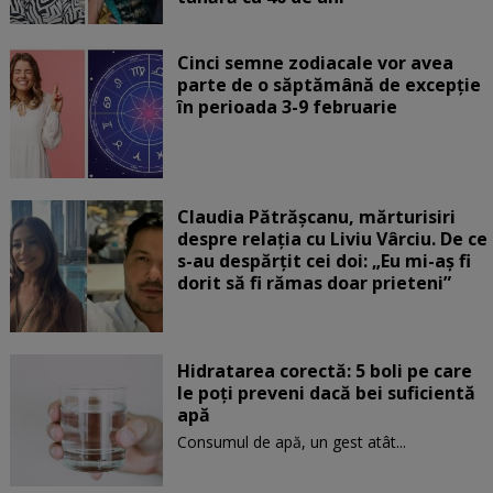
Cinci semne zodiacale vor avea
parte de o săptămână de excepție
în perioada 3-9 februarie
Claudia Pătrășcanu, mărturisiri
despre relația cu Liviu Vârciu. De ce
s-au despărțit cei doi: „Eu mi-aș fi
dorit să fi rămas doar prieteni”
Hidratarea corectă: 5 boli pe care
le poți preveni dacă bei suficientă
apă
Consumul de apă, un gest atât...