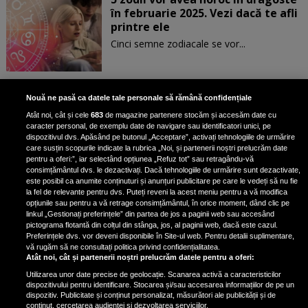
în februarie 2025. Vezi dacă te afli
printre ele
Cinci semne zodiacale se vor...
Patru zodii primesc un mesaj
Nouă ne pasă ca datele tale personale să rămână confidențiale
special de la Univers pe 30
Atât noi, cât și cele
683
de magazine partenere stocăm și accesăm date cu
ianuarie. Vezi dacă te afli printre
caracter personal, de exemplu date de navigare sau identificatori unici, pe
ele
dispozitivul dvs. Apăsând pe butonul „Acceptare”, activați tehnologiile de urmărire
care susțin scopurile indicate la rubrica „Noi, și partenerii noștri prelucrăm date
pentru a oferi:”, iar selectând opțiunea „Refuz tot” sau retragându-vă
consimțământul dvs. le dezactivați. Dacă tehnologiile de urmărire sunt dezactivate,
este posibil ca anumite conținuturi și anunțuri publicitare pe care le vedeți să nu fie
3 zodii ale căror dorințe devin
la fel de relevante pentru dvs. Puteți reveni la acest meniu pentru a vă modifica
realitate pe 29 ianuarie 2025. Vezi
opțiunile sau pentru a vă retrage consimțământul, în orice moment, dând clic pe
linkul „Gestionați preferințele” din partea de jos a paginii web sau accesând
dacă te afli printre cei norocoși
pictograma flotantă din colțul din stânga, jos, al paginii web, dacă este cazul.
Preferințele dvs. vor deveni disponibile în Site-ul web. Pentru detalii suplimentare,
vă rugăm să ne consultați politica privind confidențialitatea.
Atât noi, cât și partenerii noștri prelucrăm datele pentru a oferi:
Utilizarea unor date precise de geolocație. Scanarea activă a caracteristicilor
dispozitivului pentru identificare. Stocarea și/sau accesarea informațiilor de pe un
dispozitiv. Publicitate și conținut personalizat, măsurători ale publicității și de
conținut, cercetarea audienței și dezvoltarea serviciilor.