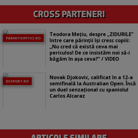
Teodora Mețiu, despre „ZIDURILE”
PARINTISIPITICI.RO
între care părinții își cresc copiii:
„Nu cred că există ceva mai
periculos! De ce insistăm noi să-i
băgăm în așa ceva?” / VIDEO
Novak Djokovic, calificat în a 12-a
DCSPORT.RO
semifinală la Australian Open. Încă
un duel senzațional cu spaniolul
Carlos Alcaraz