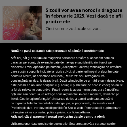
5 zodii vor avea noroc în dragoste
în februarie 2025. Vezi dacă te afli
printre ele
Cinci semne zodiacale se vor...
Patru zodii primesc un mesaj
Nouă ne pasă ca datele tale personale să rămână confidențiale
special de la Univers pe 30
Atât noi, cât și cele
683
de magazine partenere stocăm și accesăm date cu
ianuarie. Vezi dacă te afli printre
caracter personal, de exemplu date de navigare sau identificatori unici, pe
ele
dispozitivul dvs. Apăsând pe butonul „Acceptare”, activați tehnologiile de urmărire
care susțin scopurile indicate la rubrica „Noi, și partenerii noștri prelucrăm date
pentru a oferi:”, iar selectând opțiunea „Refuz tot” sau retragându-vă
consimțământul dvs. le dezactivați. Dacă tehnologiile de urmărire sunt dezactivate,
este posibil ca anumite conținuturi și anunțuri publicitare pe care le vedeți să nu fie
3 zodii ale căror dorințe devin
la fel de relevante pentru dvs. Puteți reveni la acest meniu pentru a vă modifica
realitate pe 29 ianuarie 2025. Vezi
opțiunile sau pentru a vă retrage consimțământul, în orice moment, dând clic pe
linkul „Gestionați preferințele” din partea de jos a paginii web sau accesând
dacă te afli printre cei norocoși
pictograma flotantă din colțul din stânga, jos, al paginii web, dacă este cazul.
Preferințele dvs. vor deveni disponibile în Site-ul web. Pentru detalii suplimentare,
vă rugăm să ne consultați politica privind confidențialitatea.
Atât noi, cât și partenerii noștri prelucrăm datele pentru a oferi:
Utilizarea unor date precise de geolocație. Scanarea activă a caracteristicilor