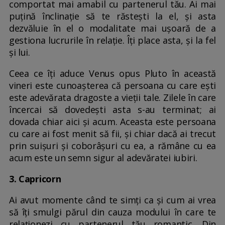
comportat mai amabil cu partenerul tău. Ai mai
puțină înclinație să te răstești la el, și asta
dezvăluie în el o modalitate mai ușoară de a
gestiona lucrurile în relație. Îți place asta, și la fel
și lui.
Ceea ce îți aduce Venus opus Pluto în această
vineri este cunoașterea că persoana cu care ești
este adevărata dragoste a vieții tale. Zilele în care
încercai să dovedești asta s-au terminat; ai
dovada chiar aici și acum. Aceasta este persoana
cu care ai fost menit să fii, și chiar dacă ai trecut
prin suișuri și coborâșuri cu ea, a rămâne cu ea
acum este un semn sigur al adevăratei iubiri.
3. Capricorn
Ai avut momente când te simți ca și cum ai vrea
să îți smulgi părul din cauza modului în care te
relaționezi cu partenerul tău romantic. Din