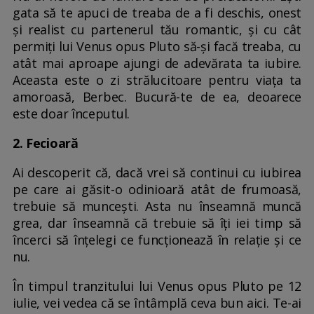
gata să te apuci de treaba de a fi deschis, onest
și realist cu partenerul tău romantic, și cu cât
permiți lui Venus opus Pluto să-și facă treaba, cu
atât mai aproape ajungi de adevărata ta iubire.
Aceasta este o zi strălucitoare pentru viața ta
amoroasă, Berbec. Bucură-te de ea, deoarece
este doar începutul.
2. Fecioară
Ai descoperit că, dacă vrei să continui cu iubirea
pe care ai găsit-o odinioară atât de frumoasă,
trebuie să muncești. Asta nu înseamnă muncă
grea, dar înseamnă că trebuie să îți iei timp să
încerci să înțelegi ce funcționează în relație și ce
nu.
În timpul tranzitului lui Venus opus Pluto pe 12
iulie, vei vedea că se întâmplă ceva bun aici. Te-ai