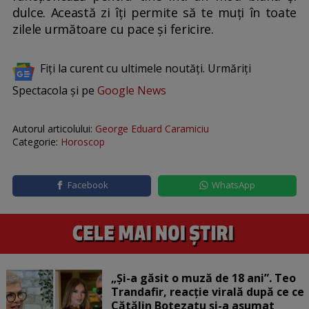
dulce. Această zi îți permite să te muți în toate
zilele următoare cu pace și fericire.
Fiți la curent cu ultimele noutăți. Urmăriți
Spectacola și pe
Google News
Autorul articolului:
George Eduard Caramiciu
Categorie:
Horoscop
Facebook
WhatsApp
„Și-a găsit o muză de 18 ani”. Teo
Trandafir, reacție virală după ce ce
Cătălin Botezatu și-a asumat