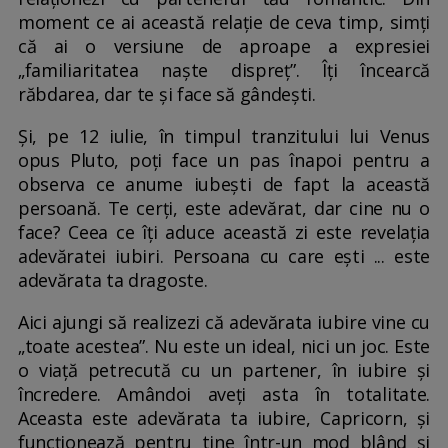
moment ce ai această relație de ceva timp, simți
că ai o versiune de aproape a expresiei
„familiaritatea naște dispreț”. Îți încearcă
răbdarea, dar te și face să gândești.
Și, pe 12 iulie, în timpul tranzitului lui Venus
opus Pluto, poți face un pas înapoi pentru a
observa ce anume iubești de fapt la această
persoană. Te cerți, este adevărat, dar cine nu o
face? Ceea ce îți aduce această zi este revelația
adevăratei iubiri. Persoana cu care ești ... este
adevărata ta dragoste.
Aici ajungi să realizezi că adevărata iubire vine cu
„toate acestea”. Nu este un ideal, nici un joc. Este
o viață petrecută cu un partener, în iubire și
încredere. Amândoi aveți asta în totalitate.
Aceasta este adevărata ta iubire, Capricorn, și
funcționează pentru tine într-un mod blând și