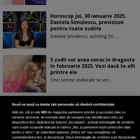
Horoscop joi, 30 ianuarie 2025.
Daniela Simulescu, previziuni
pentru toate zodiile
Daniela Simulescu, astrolog DC...
5 zodii vor avea noroc în dragoste
în februarie 2025. Vezi dacă te afli
printre ele
Cinci semne zodiacale se vor...
Patru zodii primesc un mesaj
Nouă ne pasă ca datele tale personale să rămână confidențiale
special de la Univers pe 30
Atât noi, cât și cele
683
de magazine partenere stocăm și accesăm date cu
ianuarie. Vezi dacă te afli printre
caracter personal, de exemplu date de navigare sau identificatori unici, pe
ele
dispozitivul dvs. Apăsând pe butonul „Acceptare”, activați tehnologiile de urmărire
care susțin scopurile indicate la rubrica „Noi, și partenerii noștri prelucrăm date
pentru a oferi:”, iar selectând opțiunea „Refuz tot” sau retragându-vă
consimțământul dvs. le dezactivați. Dacă tehnologiile de urmărire sunt dezactivate,