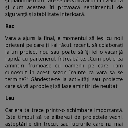
și planurile mari care se dezvoltă acum în viața ta
și cum acestea îți provoacă sentimentul de
siguranță și stabilitate interioară.
Rac
Vara a ajuns la final, e momentul să ieși cu noii
prieteni pe care ți i-ai făcut recent, să colaborați
la un proiect nou sau poate să îți iei o vacanță
rapidă cu partenerul. Întreabă-te: „Cum pot crea
amintiri frumoase cu oamenii pe care i-am
cunoscut în acest sezon înainte ca vara să se
termine?” Gândește-te la activități sau proiecte
care să vă apropie și să lase amintiri de neuitat.
Leu
Cariera ta trece printr-o schimbare importantă.
Este timpul să te eliberezi de proiectele vechi,
așteptările din trecut sau lucrurile care nu mai