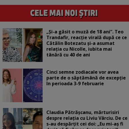
„Și-a găsit o muză de 18 ani”. Teo
Trandafir, reacție virală după ce ce
Cătălin Botezatu și-a asumat
relația cu Nicolle, iubita mai
tânără cu 40 de ani
Cinci semne zodiacale vor avea
parte de o săptămână de excepție
în perioada 3-9 februarie
Claudia Pătrășcanu, mărturisiri
despre relația cu Liviu Vârciu. De ce
s-au despărțit cei doi: „Eu mi-aș fi