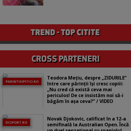
Teodora Mețiu, despre „ZIDURILE”
PARINTISIPITICI.RO
între care părinții își cresc copiii:
„Nu cred că există ceva mai
periculos! De ce insistăm noi să-i
băgăm în așa ceva?” / VIDEO
Novak Djokovic, calificat în a 12-a
DCSPORT.RO
semifinală la Australian Open. Încă
un duel senzațional cu spaniolul