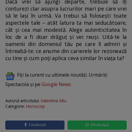
Dacă vrei să ajungi departe, trebuie să îți
conturezi clar asupra lucrurilor mari pe care vrei
să le lași în urmă. Va trebui să folosești toate
aspectele tale – atât latura ta mai seducătoare,
cât și cea mai modestă. Alege autenticitatea în
loc de a fi doar drăguț și vei reuși. Uită-te la
oamenii din domeniul tău pe care îi admiri și
întreabă-te: ce anume din carierele lor rezonează
cu tine și cum poți aplica ceva similar în viața ta?
Fiți la curent cu ultimele noutăți. Urmăriți
Spectacola și pe
Google News
Autorul articolului:
Valentina Miu
Categorie:
Horoscop
Facebook
WhatsApp