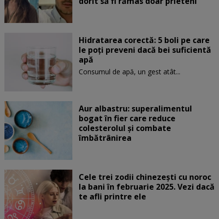
dorit să fi rămas doar prieteni”
Hidratarea corectă: 5 boli pe care
le poți preveni dacă bei suficientă
apă
Consumul de apă, un gest atât...
Aur albastru: superalimentul
bogat în fier care reduce
colesterolul și combate
îmbătrânirea
Cele trei zodii chinezești cu noroc
la bani în februarie 2025. Vezi dacă
te afli printre ele