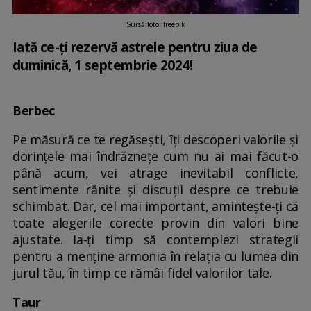
Sursă foto: freepik
Iată ce-ți rezervă astrele pentru ziua de
duminică, 1 septembrie 2024!
Berbec
Pe măsură ce te regăsești, îți descoperi valorile și
dorințele mai îndrăznețe cum nu ai mai făcut-o
până acum, vei atrage inevitabil conflicte,
sentimente rănite și discuții despre ce trebuie
schimbat. Dar, cel mai important, amintește-ți că
toate alegerile corecte provin din valori bine
ajustate. Ia-ți timp să contemplezi strategii
pentru a menține armonia în relația cu lumea din
jurul tău, în timp ce rămâi fidel valorilor tale.
Taur