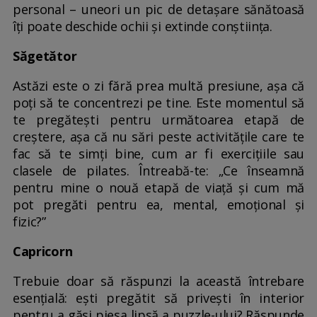
personal – uneori un pic de detașare sănătoasă
îți poate deschide ochii și extinde conștiința.
Săgetător
Astăzi este o zi fără prea multă presiune, așa că
poți să te concentrezi pe tine. Este momentul să
te pregătești pentru următoarea etapă de
creștere, așa că nu sări peste activitățile care te
fac să te simți bine, cum ar fi exercițiile sau
clasele de pilates. Întreabă-te: „Ce înseamnă
pentru mine o nouă etapă de viață și cum mă
pot pregăti pentru ea, mental, emoțional și
fizic?”
Capricorn
Trebuie doar să răspunzi la această întrebare
esențială: ești pregătit să privești în interior
pentru a găsi piesa lipsă a puzzle-ului? Răspunde