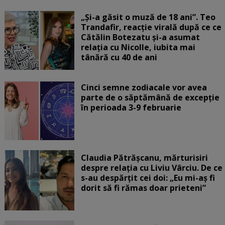
„Și-a găsit o muză de 18 ani”. Teo
Trandafir, reacție virală după ce ce
Cătălin Botezatu și-a asumat
relația cu Nicolle, iubita mai
tânără cu 40 de ani
Cinci semne zodiacale vor avea
parte de o săptămână de excepție
în perioada 3-9 februarie
Claudia Pătrășcanu, mărturisiri
despre relația cu Liviu Vârciu. De ce
s-au despărțit cei doi: „Eu mi-aș fi
dorit să fi rămas doar prieteni”