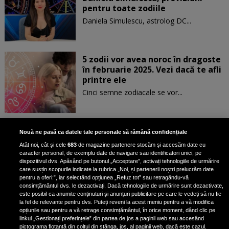
pentru toate zodiile
Daniela Simulescu, astrolog DC...
5 zodii vor avea noroc în dragoste
în februarie 2025. Vezi dacă te afli
printre ele
Cinci semne zodiacale se vor...
Patru zodii primesc un mesaj
Nouă ne pasă ca datele tale personale să rămână confidențiale
special de la Univers pe 30
Atât noi, cât și cele
683
de magazine partenere stocăm și accesăm date cu
ianuarie. Vezi dacă te afli printre
caracter personal, de exemplu date de navigare sau identificatori unici, pe
ele
dispozitivul dvs. Apăsând pe butonul „Acceptare”, activați tehnologiile de urmărire
care susțin scopurile indicate la rubrica „Noi, și partenerii noștri prelucrăm date
pentru a oferi:”, iar selectând opțiunea „Refuz tot” sau retragându-vă
consimțământul dvs. le dezactivați. Dacă tehnologiile de urmărire sunt dezactivate,
este posibil ca anumite conținuturi și anunțuri publicitare pe care le vedeți să nu fie
3 zodii ale căror dorințe devin
la fel de relevante pentru dvs. Puteți reveni la acest meniu pentru a vă modifica
realitate pe 29 ianuarie 2025. Vezi
opțiunile sau pentru a vă retrage consimțământul, în orice moment, dând clic pe
linkul „Gestionați preferințele” din partea de jos a paginii web sau accesând
dacă te afli printre cei norocoși
pictograma flotantă din colțul din stânga, jos, al paginii web, dacă este cazul.