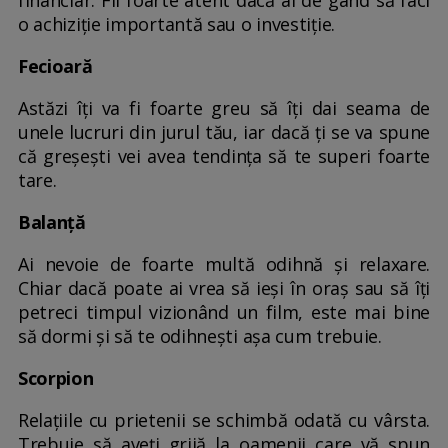
o achiziție importantă sau o investiție.
Fecioară
Astăzi îți va fi foarte greu să îți dai seama de
unele lucruri din jurul tău, iar dacă ți se va spune
că greșești vei avea tendința să te superi foarte
tare.
Balanță
Ai nevoie de foarte multă odihnă și relaxare.
Chiar dacă poate ai vrea să ieși în oraș sau să îți
petreci timpul vizionând un film, este mai bine
să dormi și să te odihnești așa cum trebuie.
Scorpion
Relațiile cu prietenii se schimbă odată cu vârsta.
Trebuie să aveți grijă la oamenii care vă spun