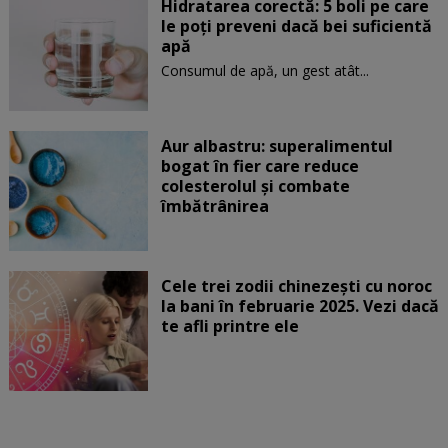
Hidratarea corectă: 5 boli pe care
le poți preveni dacă bei suficientă
apă
Consumul de apă, un gest atât...
Aur albastru: superalimentul
bogat în fier care reduce
colesterolul și combate
îmbătrânirea
Cele trei zodii chinezești cu noroc
la bani în februarie 2025. Vezi dacă
te afli printre ele