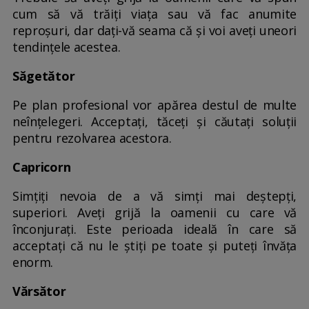
cum să vă trăiți viața sau vă fac anumite
reproșuri, dar dați-vă seama că și voi aveți uneori
tendințele acestea.
Săgetător
Pe plan profesional vor apărea destul de multe
neînțelegeri. Acceptați, tăceți și căutați soluții
pentru rezolvarea acestora.
Capricorn
Simțiți nevoia de a vă simți mai deștepți,
superiori. Aveți grijă la oamenii cu care vă
înconjurați. Este perioada ideală în care să
acceptați că nu le știți pe toate și puteți învăța
enorm.
Vărsător