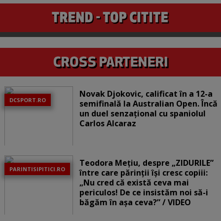
Novak Djokovic, calificat în a 12-a
DCSPORT.RO
semifinală la Australian Open. Încă
un duel senzațional cu spaniolul
Carlos Alcaraz
Teodora Mețiu, despre „ZIDURILE”
PARINTISIPITICI.RO
între care părinții își cresc copiii:
„Nu cred că există ceva mai
periculos! De ce insistăm noi să-i
băgăm în așa ceva?” / VIDEO