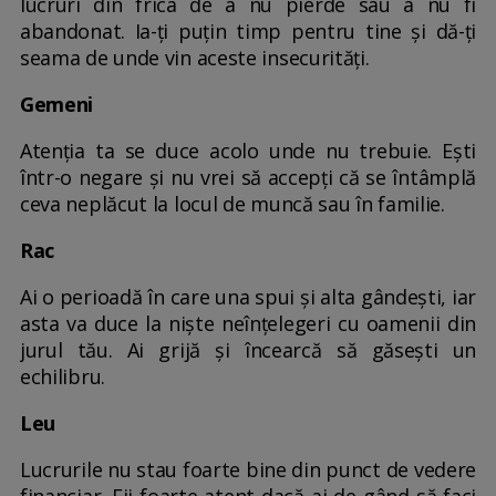
lucruri din frica de a nu pierde sau a nu fi
abandonat. Ia-ți puțin timp pentru tine și dă-ți
seama de unde vin aceste insecurități.
Gemeni
Atenția ta se duce acolo unde nu trebuie. Ești
într-o negare și nu vrei să accepți că se întâmplă
ceva neplăcut la locul de muncă sau în familie.
Rac
Ai o perioadă în care una spui și alta gândești, iar
asta va duce la niște neînțelegeri cu oamenii din
jurul tău. Ai grijă și încearcă să găsești un
echilibru.
Leu
Lucrurile nu stau foarte bine din punct de vedere
financiar. Fii foarte atent dacă ai de gând să faci