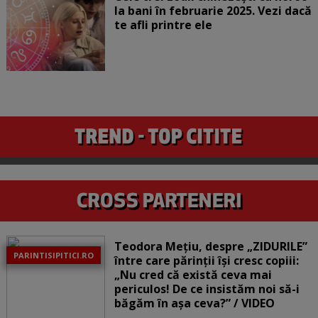
la bani în februarie 2025. Vezi dacă
te afli printre ele
Teodora Mețiu, despre „ZIDURILE”
PARINTISIPITICI.RO
între care părinții își cresc copiii:
„Nu cred că există ceva mai
periculos! De ce insistăm noi să-i
băgăm în așa ceva?” / VIDEO