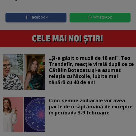
Facebook
WhatsApp
„Și-a găsit o muză de 18 ani”. Teo
Trandafir, reacție virală după ce ce
Cătălin Botezatu și-a asumat
relația cu Nicolle, iubita mai
tânără cu 40 de ani
Cinci semne zodiacale vor avea
parte de o săptămână de excepție
în perioada 3-9 februarie