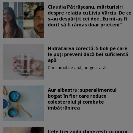
Claudia Pătrășcanu, mărturisiri
despre relația cu Liviu Vârciu. De ce
s-au despărțit cei doi: „Eu mi-aș fi
dorit să fi rămas doar prieteni”
Hidratarea corectă: 5 boli pe care
le poți preveni dacă bei suficientă
apă
Consumul de apă, un gest atât...
Aur albastru: superalimentul
bogat în fier care reduce
colesterolul și combate
îmbătrânirea
Cele trei zodii chinezești cu noroc