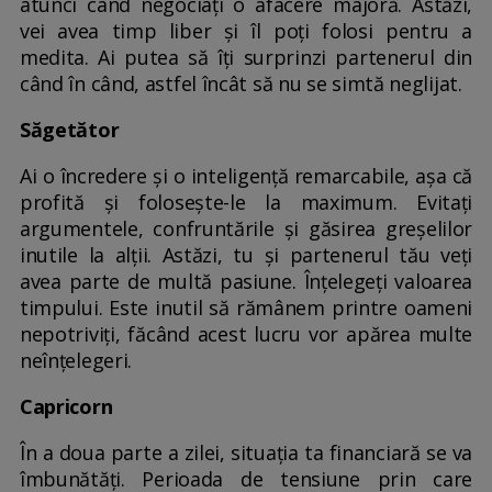
atunci când negociați o afacere majoră. Astăzi,
vei avea timp liber și îl poți folosi pentru a
medita. Ai putea să îți surprinzi partenerul din
când în când, astfel încât să nu se simtă neglijat.
Săgetător
Ai o încredere și o inteligență remarcabile, așa că
profită și folosește-le la maximum. Evitați
argumentele, confruntările și găsirea greșelilor
inutile la alții. Astăzi, tu și partenerul tău veți
avea parte de multă pasiune. Înțelegeți valoarea
timpului. Este inutil să rămânem printre oameni
nepotriviți, făcând acest lucru vor apărea multe
neînțelegeri.
Capricorn
În a doua parte a zilei, situația ta financiară se va
îmbunătăți. Perioada de tensiune prin care