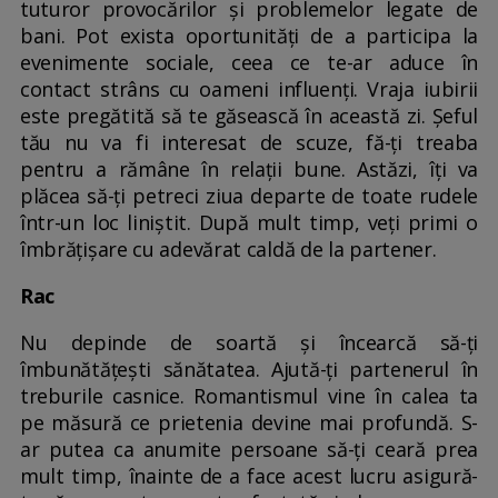
tuturor provocărilor și problemelor legate de
bani. Pot exista oportunități de a participa la
evenimente sociale, ceea ce te-ar aduce în
contact strâns cu oameni influenți. Vraja iubirii
este pregătită să te găsească în această zi. Șeful
tău nu va fi interesat de scuze, fă-ți treaba
pentru a rămâne în relații bune. Astăzi, îți va
plăcea să-ți petreci ziua departe de toate rudele
într-un loc liniștit. După mult timp, veți primi o
îmbrățișare cu adevărat caldă de la partener.
Rac
Nu depinde de soartă și încearcă să-ți
îmbunătățești sănătatea. Ajută-ți partenerul în
treburile casnice. Romantismul vine în calea ta
pe măsură ce prietenia devine mai profundă. S-
ar putea ca anumite persoane să-ți ceară prea
mult timp, înainte de a face acest lucru asigură-