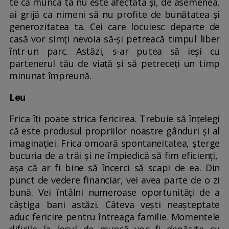
te că munca ta nu este afectată și, de asemenea,
ai grijă ca nimeni să nu profite de bunătatea și
generozitatea ta. Cei care locuiesc departe de
casă vor simți nevoia să-și petreacă timpul liber
într-un parc. Astăzi, s-ar putea să ieși cu
partenerul tău de viață și să petreceți un timp
minunat împreună.
Leu
Frica îți poate strica fericirea. Trebuie să înțelegi
că este produsul propriilor noastre gânduri și al
imaginației. Frica omoară spontaneitatea, șterge
bucuria de a trăi și ne împiedică să fim eficienți,
așa că ar fi bine să încerci să scapi de ea. Din
punct de vedere financiar, vei avea parte de o zi
bună. Vei întâlni numeroase oportunități de a
câștiga bani astăzi. Câteva vești neașteptate
aduc fericire pentru întreaga familie. Momentele