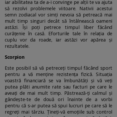
iar abilitatea ta de a-i convinge pe alții te va ajuta
să rezolvi problemele viitoare. Nativii acestui
semn zodiacal vor simți nevoia să petreacă mai
mult timp singuri decât să întâlnească oameni
astăzi. Își poți petrece timpul liber făcând
curățenie în casă. Eforturile tale în relația de
cuplu vor da roade, iar astăzi vor apărea și
rezultatele.
Scorpion
Este posibil să vă petreceți timpul făcând sport
pentru a vă menține rezistența fizică. Situația
voastră financiară se va îmbunătăți și vă veți
putea plăti anumite rate sau facturi pe care le
aveați de mai mult timp. Păstrează-ți calmul și
gândește-te de două ori înainte de a vorbi
pentru că s-ar putea să spui lucruri pe care să le
regreți mai târziu. Țineți-vă emoțiile sub control