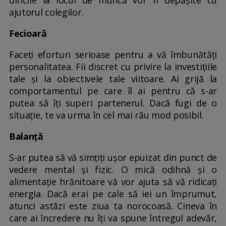
dificile la locul de muncă vor fi depășite cu
ajutorul colegilor.
Fecioară
Faceți eforturi serioase pentru a vă îmbunătăți
personalitatea. Fii discret cu privire la investițiile
tale și la obiectivele tale viitoare. Ai grijă la
comportamentul pe care îl ai pentru că s-ar
putea să îți superi partenerul. Dacă fugi de o
situație, te va urma în cel mai rău mod posibil.
Balanță
S-ar putea să vă simțiți ușor epuizat din punct de
vedere mental și fizic. O mică odihnă și o
alimentație hrănitoare vă vor ajuta să vă ridicați
energia. Dacă erai pe cale să iei un împrumut,
atunci astăzi este ziua ta norocoasă. Cineva în
care ai încredere nu îți va spune întregul adevăr,