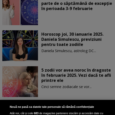
parte de o săptămână de excepție
în perioada 3-9 februarie
Horoscop joi, 30 ianuarie 2025.
Daniela Simulescu, previziuni
pentru toate zodiile
Daniela Simulescu, astrolog DC...
5 zodii vor avea noroc în dragoste
în februarie 2025. Vezi dacă te afli
printre ele
Cinci semne zodiacale se vor...
Patru zodii primesc un mesaj
Nouă ne pasă ca datele tale personale să rămână confidențiale
special de la Univers pe 30
Atât noi, cât și cele
683
de magazine partenere stocăm și accesăm date cu