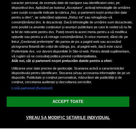
ianuarie. Vezi dacă te afli printre
caracter personal, de exemplu date de navigare sau identificatori unici, pe
ele
dispozitivul dvs. Apăsând pe butonul „Acceptare”, activați tehnologiile de urmărire
care susțin scopurile indicate la rubrica „Noi, și partenerii noștri prelucrăm date
pentru a oferi:”, iar selectând opțiunea „Refuz tot” sau retragându-vă
consimțământul dvs. le dezactivați. Dacă tehnologiile de urmărire sunt dezactivate,
este posibil ca anumite conținuturi și anunțuri publicitare pe care le vedeți să nu fie
3 zodii ale căror dorințe devin
la fel de relevante pentru dvs. Puteți reveni la acest meniu pentru a vă modifica
realitate pe 29 ianuarie 2025. Vezi
opțiunile sau pentru a vă retrage consimțământul, în orice moment, dând clic pe
linkul „Gestionați preferințele” din partea de jos a paginii web sau accesând
dacă te afli printre cei norocoși
pictograma flotantă din colțul din stânga, jos, al paginii web, dacă este cazul.
Preferințele dvs. vor deveni disponibile în Site-ul web. Pentru detalii suplimentare,
vă rugăm să ne consultați politica privind confidențialitatea.
Atât noi, cât și partenerii noștri prelucrăm datele pentru a oferi:
Utilizarea unor date precise de geolocație. Scanarea activă a caracteristicilor
dispozitivului pentru identificare. Stocarea și/sau accesarea informațiilor de pe un
dispozitiv. Publicitate și conținut personalizat, măsurători ale publicității și de
conținut, cercetarea audienței și dezvoltarea serviciilor.
Listă parteneri (furnizori)
Vezi varianta Desktop
ACCEPT TOATE
Politica de confidențialitate
Politica cookies
Gestionați preferințele
|
|
© 2026 spectacola.ro | Toate drepturile rezervate.
VREAU SA MODIFIC SETARILE INDIVIDUAL
nxt.196