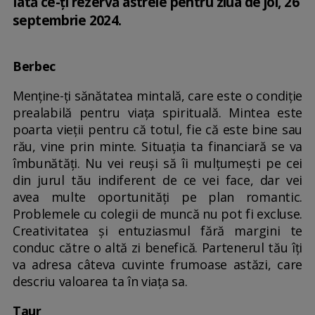
Iată ce-ți rezervă astrele pentru ziua de joi, 26
septembrie 2024.
Berbec
Menține-ți sănătatea mintală, care este o condiție
prealabilă pentru viața spirituală. Mintea este
poarta vieții pentru că totul, fie că este bine sau
rău, vine prin minte. Situația ta financiară se va
îmbunătăți. Nu vei reuși să îi mulțumești pe cei
din jurul tău indiferent de ce vei face, dar vei
avea multe oportunități pe plan romantic.
Problemele cu colegii de muncă nu pot fi excluse.
Creativitatea și entuziasmul fără margini te
conduc către o altă zi benefică. Partenerul tău îți
va adresa câteva cuvinte frumoase astăzi, care
descriu valoarea ta în viața sa.
Taur