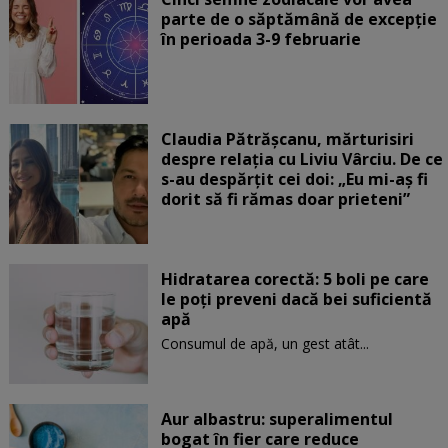
parte de o săptămână de excepție
în perioada 3-9 februarie
Claudia Pătrășcanu, mărturisiri
despre relația cu Liviu Vârciu. De ce
s-au despărțit cei doi: „Eu mi-aș fi
dorit să fi rămas doar prieteni”
Hidratarea corectă: 5 boli pe care
le poți preveni dacă bei suficientă
apă
Consumul de apă, un gest atât...
Aur albastru: superalimentul
bogat în fier care reduce