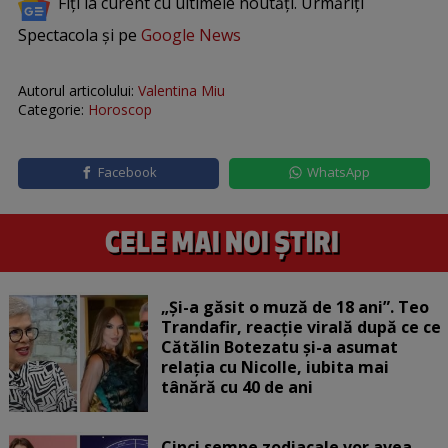
Fiți la curent cu ultimele noutăți. Urmăriți
Spectacola și pe
Google News
Autorul articolului:
Valentina Miu
Categorie:
Horoscop
Facebook
WhatsApp
„Și-a găsit o muză de 18 ani”. Teo
Trandafir, reacție virală după ce ce
Cătălin Botezatu și-a asumat
relația cu Nicolle, iubita mai
tânără cu 40 de ani
Cinci semne zodiacale vor avea