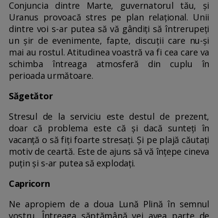
Conjuncia dintre Marte, guvernatorul tău, și
Uranus provoacă stres pe plan relațional. Unii
dintre voi s-ar putea să vă gândiți să întrerupeți
un șir de evenimente, fapte, discuții care nu-și
mai au rostul. Atitudinea voastră va fi cea care va
schimba întreaga atmosferă din cuplu în
perioada următoare.
Săgetător
Stresul de la serviciu este destul de prezent,
doar că problema este că și dacă sunteți în
vacanță o să fiți foarte stresați. Și pe plajă căutați
motiv de ceartă. Este de ajuns să vă înțepe cineva
puțin și s-ar putea să explodați.
Capricorn
Ne apropiem de a doua Lună Plină în semnul
vostru. Întreaga săptămână vei avea parte de