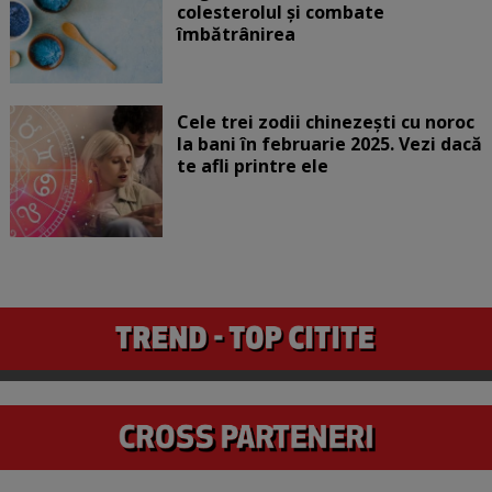
colesterolul și combate
îmbătrânirea
Cele trei zodii chinezești cu noroc
la bani în februarie 2025. Vezi dacă
te afli printre ele