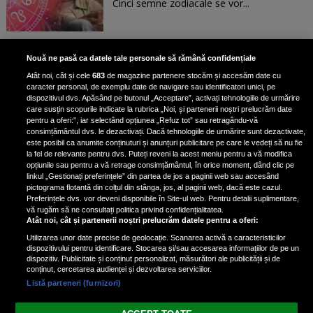
Cinci semne zodiacale se vor...
Patru zodii primesc un mesaj
Nouă ne pasă ca datele tale personale să rămână confidențiale
special de la Univers pe 30
Atât noi, cât și cele
683
de magazine partenere stocăm și accesăm date cu
ianuarie. Vezi dacă te afli printre
caracter personal, de exemplu date de navigare sau identificatori unici, pe
ele
dispozitivul dvs. Apăsând pe butonul „Acceptare”, activați tehnologiile de urmărire
care susțin scopurile indicate la rubrica „Noi, și partenerii noștri prelucrăm date
pentru a oferi:”, iar selectând opțiunea „Refuz tot” sau retragându-vă
consimțământul dvs. le dezactivați. Dacă tehnologiile de urmărire sunt dezactivate,
este posibil ca anumite conținuturi și anunțuri publicitare pe care le vedeți să nu fie
3 zodii ale căror dorințe devin
la fel de relevante pentru dvs. Puteți reveni la acest meniu pentru a vă modifica
realitate pe 29 ianuarie 2025. Vezi
opțiunile sau pentru a vă retrage consimțământul, în orice moment, dând clic pe
linkul „Gestionați preferințele” din partea de jos a paginii web sau accesând
dacă te afli printre cei norocoși
pictograma flotantă din colțul din stânga, jos, al paginii web, dacă este cazul.
Preferințele dvs. vor deveni disponibile în Site-ul web. Pentru detalii suplimentare,
vă rugăm să ne consultați politica privind confidențialitatea.
Atât noi, cât și partenerii noștri prelucrăm datele pentru a oferi:
Utilizarea unor date precise de geolocație. Scanarea activă a caracteristicilor
dispozitivului pentru identificare. Stocarea și/sau accesarea informațiilor de pe un
dispozitiv. Publicitate și conținut personalizat, măsurători ale publicității și de
conținut, cercetarea audienței și dezvoltarea serviciilor.
Listă parteneri (furnizori)
Vezi varianta Desktop