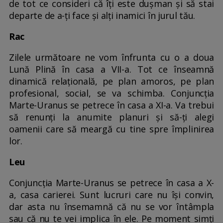
de tot ce consideri că îți este dușman și să stai
departe de a-ți face și alți inamici în jurul tău.
Rac
Zilele următoare ne vom înfrunta cu o a doua
Lună Plină în casa a VII-a. Tot ce înseamnă
dinamică relațională, pe plan amoros, pe plan
profesional, social, se va schimba. Conjuncția
Marte-Uranus se petrece în casa a XI-a. Va trebui
să renunți la anumite planuri și să-ți alegi
oamenii care să meargă cu tine spre împlinirea
lor.
Leu
Conjuncția Marte-Uranus se petrece în casa a X-
a, casa carierei. Sunt lucruri care nu își convin,
dar asta nu însemamnă că nu se vor întâmpla
sau că nu te vei implica în ele. Pe moment simți