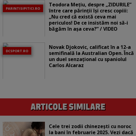
Teodora Mețiu, despre „ZIDURILE”
PARINTISIPITICI.RO
între care părinții își cresc copiii:
„Nu cred că există ceva mai
periculos! De ce insistăm noi să-i
băgăm în așa ceva?” / VIDEO
Novak Djokovic, calificat în a 12-a
DCSPORT.RO
semifinală la Australian Open. Încă
un duel senzațional cu spaniolul
Carlos Alcaraz
Cele trei zodii chinezești cu noroc
la bani în februarie 2025. Vezi dacă