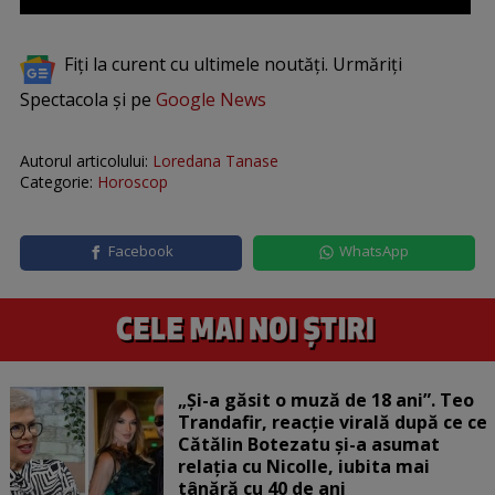
Fiți la curent cu ultimele noutăți. Urmăriți
Spectacola și pe
Google News
Autorul articolului:
Loredana Tanase
Categorie:
Horoscop
Facebook
WhatsApp
„Și-a găsit o muză de 18 ani”. Teo
Trandafir, reacție virală după ce ce
Cătălin Botezatu și-a asumat
relația cu Nicolle, iubita mai
tânără cu 40 de ani