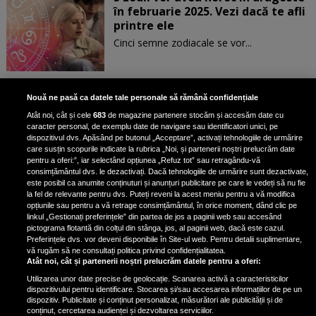
în februarie 2025. Vezi dacă te afli
printre ele
Cinci semne zodiacale se vor...
Patru zodii primesc un mesaj
Nouă ne pasă ca datele tale personale să rămână confidențiale
special de la Univers pe 30
Atât noi, cât și cele
683
de magazine partenere stocăm și accesăm date cu
ianuarie. Vezi dacă te afli printre
caracter personal, de exemplu date de navigare sau identificatori unici, pe
ele
dispozitivul dvs. Apăsând pe butonul „Acceptare”, activați tehnologiile de urmărire
care susțin scopurile indicate la rubrica „Noi, și partenerii noștri prelucrăm date
pentru a oferi:”, iar selectând opțiunea „Refuz tot” sau retragându-vă
consimțământul dvs. le dezactivați. Dacă tehnologiile de urmărire sunt dezactivate,
este posibil ca anumite conținuturi și anunțuri publicitare pe care le vedeți să nu fie
3 zodii ale căror dorințe devin
la fel de relevante pentru dvs. Puteți reveni la acest meniu pentru a vă modifica
realitate pe 29 ianuarie 2025. Vezi
opțiunile sau pentru a vă retrage consimțământul, în orice moment, dând clic pe
linkul „Gestionați preferințele” din partea de jos a paginii web sau accesând
dacă te afli printre cei norocoși
pictograma flotantă din colțul din stânga, jos, al paginii web, dacă este cazul.
Preferințele dvs. vor deveni disponibile în Site-ul web. Pentru detalii suplimentare,
vă rugăm să ne consultați politica privind confidențialitatea.
Atât noi, cât și partenerii noștri prelucrăm datele pentru a oferi:
Utilizarea unor date precise de geolocație. Scanarea activă a caracteristicilor
dispozitivului pentru identificare. Stocarea și/sau accesarea informațiilor de pe un
dispozitiv. Publicitate și conținut personalizat, măsurători ale publicității și de
conținut, cercetarea audienței și dezvoltarea serviciilor.