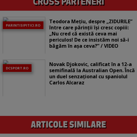
Teodora Mețiu, despre „ZIDURILE”
PARINTISIPITICI.RO
între care părinții își cresc copiii:
„Nu cred că există ceva mai
periculos! De ce insistăm noi să-i
băgăm în așa ceva?” / VIDEO
Novak Djokovic, calificat în a 12-a
DCSPORT.RO
semifinală la Australian Open. Încă
un duel senzațional cu spaniolul
Carlos Alcaraz