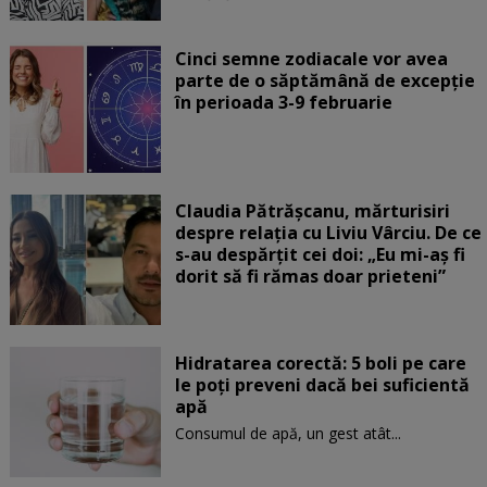
Cinci semne zodiacale vor avea
parte de o săptămână de excepție
în perioada 3-9 februarie
Claudia Pătrășcanu, mărturisiri
despre relația cu Liviu Vârciu. De ce
s-au despărțit cei doi: „Eu mi-aș fi
dorit să fi rămas doar prieteni”
Hidratarea corectă: 5 boli pe care
le poți preveni dacă bei suficientă
apă
Consumul de apă, un gest atât...