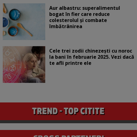
Aur albastru: superalimentul
bogat în fier care reduce
colesterolul și combate
îmbătrânirea
Cele trei zodii chinezești cu noroc
la bani în februarie 2025. Vezi dacă
te afli printre ele