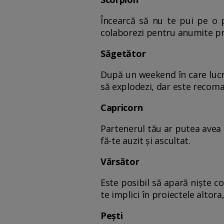
Încearcă să nu te pui pe o p
colaborezi pentru anumite p
Săgetător
După un weekend în care lucrur
să explodezi, dar este recoman
Capricorn
Partenerul tău ar putea avea d
fă-te auzit și ascultat.
Vărsător
Este posibil să apară niște co
te implici în proiectele altora, 
Pești