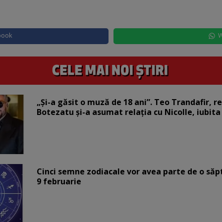
book
W
„Și-a găsit o muză de 18 ani”. Teo Trandafir, r
Botezatu și-a asumat relația cu Nicolle, iubita
Cinci semne zodiacale vor avea parte de o săp
9 februarie