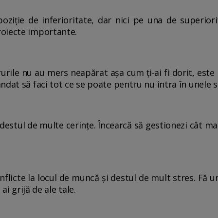
oziție de inferioritate, dar nici pe una de superior
roiecte importante.
ile nu au mers neapărat așa cum ți-ai fi dorit, este po
dat să faci tot ce se poate pentru nu intra în unele sit
estul de multe cerințe. Încearcă să gestionezi cât mai
nflicte la locul de muncă și destul de mult stres. Fă u
ai grijă de ale tale.