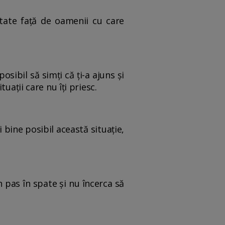
itate față de oamenii cu care
sibil să simți că ți-a ajuns și
uații care nu îți priesc.
 bine posibil această situație,
n pas în spate și nu încerca să