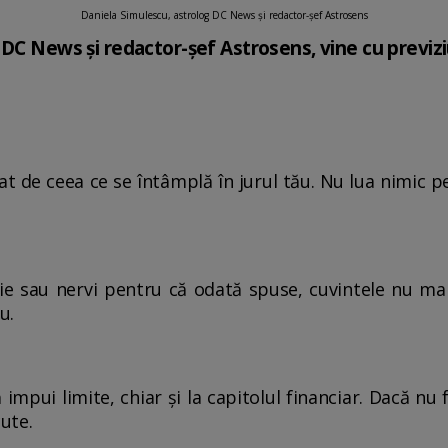
Daniela Simulescu, astrolog DC News și redactor-șef Astrosens
DC News și redactor-șef Astrosens, vine cu previziu
țat de ceea ce se întâmplă în jurul tău. Nu lua nimic 
rie sau nervi pentru că odată spuse, cuvintele nu mai 
u.
impui limite, chiar și la capitolul financiar. Dacă nu fa
cute.