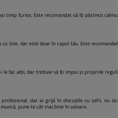
ași timp furios. Este recomandat să îți păstrezi calmul
a cu tine, dar este doar în capul tău. Este recomandat
le fac alții, dar trebuie să îți impui și propriile reguli
 profesional, dar ai grijă în discuțiile cu șefii, nu i
 muncă, pune-te cât mai bine în valoare.