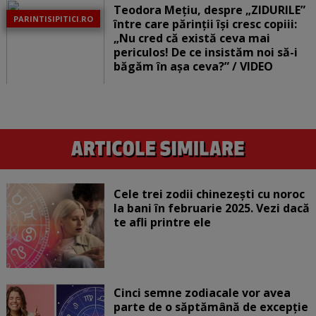
Teodora Mețiu, despre „ZIDURILE”
PARINTISIPITICI.RO
între care părinții își cresc copiii:
„Nu cred că există ceva mai
periculos! De ce insistăm noi să-i
băgăm în așa ceva?” / VIDEO
Cele trei zodii chinezești cu noroc
la bani în februarie 2025. Vezi dacă
te afli printre ele
Cinci semne zodiacale vor avea
parte de o săptămână de excepție