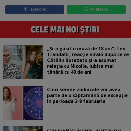
Facebook
WhatsApp
„Și-a găsit o muză de 18 ani”. Teo
Trandafir, reacție virală după ce ce
Cătălin Botezatu și-a asumat
relația cu Nicolle, iubita mai
tânără cu 40 de ani
Cinci semne zodiacale vor avea
parte de o săptămână de excepție
în perioada 3-9 februarie
Claudia Pătrășcanu, mărturisiri