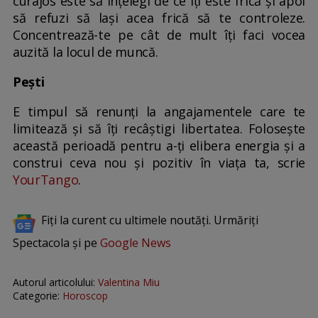
curajos este să înțelegi de ce îți este frică și apoi
să refuzi să lași acea frică să te controleze.
Concentrează-te pe cât de mult îți faci vocea
auzită la locul de muncă.
Pești
E timpul să renunți la angajamentele care te
limitează și să îți recâștigi libertatea. Folosește
această perioadă pentru a-ți elibera energia și a
construi ceva nou și pozitiv în viața ta, scrie
YourTango
.
Fiți la curent cu ultimele noutăți. Urmăriți
Spectacola și pe
Google News
Autorul articolului:
Valentina Miu
Categorie:
Horoscop