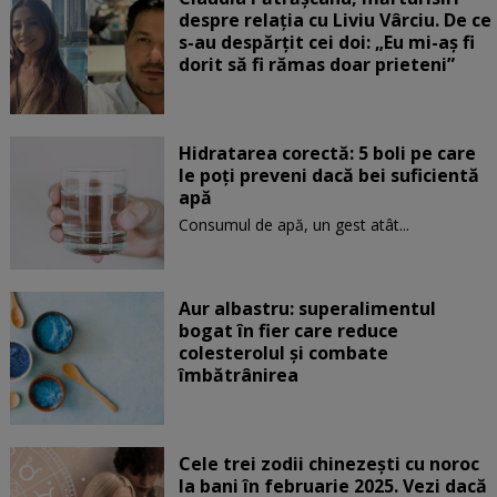
despre relația cu Liviu Vârciu. De ce
s-au despărțit cei doi: „Eu mi-aș fi
dorit să fi rămas doar prieteni”
Hidratarea corectă: 5 boli pe care
le poți preveni dacă bei suficientă
apă
Consumul de apă, un gest atât...
Aur albastru: superalimentul
bogat în fier care reduce
colesterolul și combate
îmbătrânirea
Cele trei zodii chinezești cu noroc
la bani în februarie 2025. Vezi dacă