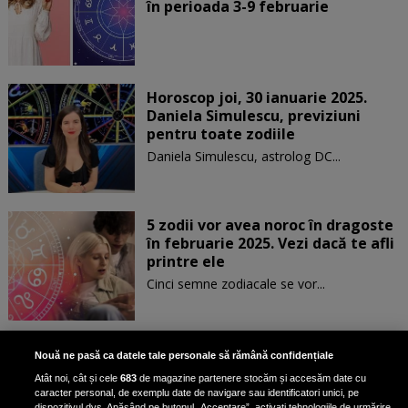
în perioada 3-9 februarie
Horoscop joi, 30 ianuarie 2025.
Daniela Simulescu, previziuni
pentru toate zodiile
Daniela Simulescu, astrolog DC...
5 zodii vor avea noroc în dragoste
în februarie 2025. Vezi dacă te afli
printre ele
Cinci semne zodiacale se vor...
Patru zodii primesc un mesaj
Nouă ne pasă ca datele tale personale să rămână confidențiale
special de la Univers pe 30
Atât noi, cât și cele
683
de magazine partenere stocăm și accesăm date cu
ianuarie. Vezi dacă te afli printre
caracter personal, de exemplu date de navigare sau identificatori unici, pe
ele
dispozitivul dvs. Apăsând pe butonul „Acceptare”, activați tehnologiile de urmărire