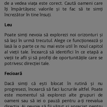
de a vedea viața este corect. Caută oameni care
îți împărtășesc valorile și te fac să te simți
încrezător în tine însuți.
Leu
Poate simți nevoia să explorezi noi orizonturi și
să lași în urmă trecutul. Alege ce funcționează și
lasă la o parte ce nu mai este util în noul capitol
al vieții tale. Încearcă să identifici în ce etapă a
vieții te afli și să profiți de oportunitățile care se
potrivesc direcției tale.
Fecioară
Dacă simți că ești blocat în rutină și nu
progresezi, încearcă să faci lucrurile altfel. Poate
este momentul să explorezi alte grupuri de
oameni sau să iei o pauză pentru a-ți reevalua
direcția. Ai nevoie să fii văzut și apreciat pentru