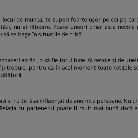
a locul de muncă, te superi foarte ușor pe cei pe care 
stăzi, nu ai răbdare. Poate uneori chiar este nevoie 
să se bage în situațiile de criză.
zbateri astăzi, o să fie totul bine. Ai nevoie și de un
 îți trebuie, pentru că în acel moment toate rotițele s
 călătorii.
iară și nu te lăsa influențat de anumite persoane. Nu cre
. Relația cu partenerul poate fi mult mai bună dacă a