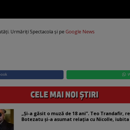
utăți. Urmăriți Spectacola și pe
Google News
book
W
„Și-a găsit o muză de 18 ani”. Teo Trandafir, r
Botezatu și-a asumat relația cu Nicolle, iubita