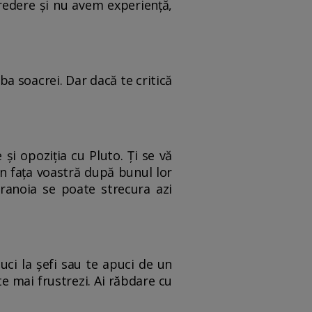
redere și nu avem experiență,
ba soacrei. Dar dacă te critică
și opoziția cu Pluto. Ți se vă
în fața voastră după bunul lor
ranoia se poate strecura azi
uci la șefi sau te apuci de un
te mai frustrezi. Ai răbdare cu