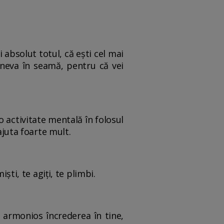
 absolut totul, că ești cel mai
ineva în seamă, pentru că vei
o activitate mentală în folosul
 ajuta foarte mult.
iști, te agiți, te plimbi.
t armonios încrederea în tine,