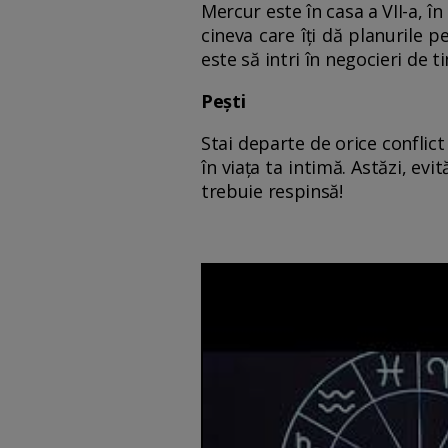
Mercur este în casa a VII-a, î
cineva care îți dă planurile p
este să intri în negocieri de t
Pești
Stai departe de orice conflict
în viața ta intimă. Astăzi, evi
trebuie respinsă!