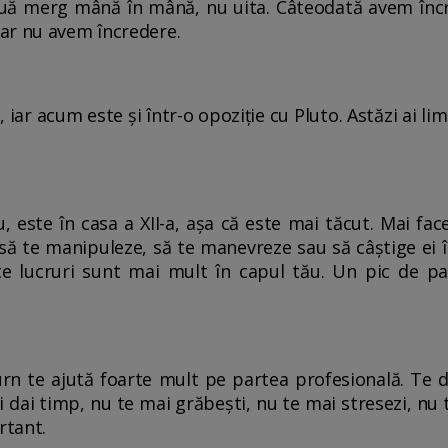
ouă merg mână în mână, nu uita. Câteodată avem înc
ar nu avem încredere.
 iar acum este și într-o opoziție cu Pluto. Astăzi ai lim
 este în casa a XII-a, așa că este mai tăcut. Mai face 
 să te manipuleze, să te manevreze sau să câștige ei 
te lucruri sunt mai mult în capul tău. Un pic de pa
rn te ajută foarte mult pe partea profesională. Te d
ți dai timp, nu te mai grăbești, nu te mai stresezi, nu 
rtant.