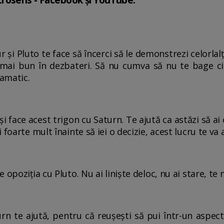
rosens - Facebook și YouTube.
 și Pluto te face să încerci să le demonstrezi celorlalți
 mai bun în dezbateri. Să nu cumva să nu te bage c
dramatic.
 face acest trigon cu Saturn. Te ajută ca astăzi să ai 
 foarte mult înainte să iei o decizie, acest lucru te va
opoziția cu Pluto. Nu ai liniște deloc, nu ai stare, te m
rn te ajută, pentru că reușești să pui într-un aspec