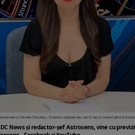
exclusivitate cu Daniela Simulescu. Ce semne zodiacale dau nas în nas cu norocul până la finalu
DC News și redactor-șef Astrosens, vine cu previziun