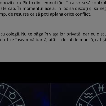
n opoziție cu Pluto din semnul tău. Tu ai vrea să contro
este cap. În momentul acela, în loc să discuți și să n
imp, de resurse ca să poți aplana orice conflict.
 cu colegii. Nu te băga în viața lor privată, dar nu dis
tă tot ce înseamnă bârfă, atât la locul de muncă, cât și