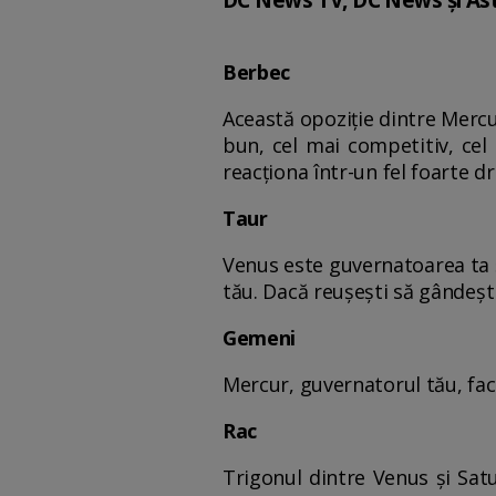
DC News TV, DC News și Ast
Berbec
Această opoziție dintre Mercur
bun, cel mai competitiv, cel
reacționa într-un fel foarte 
Taur
Venus este guvernatoarea ta și
tău. Dacă reușești să gândești
Gemeni
Mercur, guvernatorul tău, face 
Rac
Trigonul dintre Venus și Satu