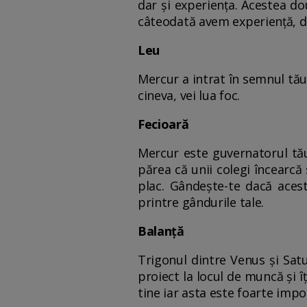
dar și experiența. Acestea d
câteodată avem experiență, d
Leu
Mercur a intrat în semnul tău,
cineva, vei lua foc.
Fecioară
Mercur este guvernatorul tău,
părea că unii colegi încearcă
plac. Gândește-te dacă aces
printre gândurile tale.
Balanță
Trigonul dintre Venus și Satu
proiect la locul de muncă și î
tine iar asta este foarte impo