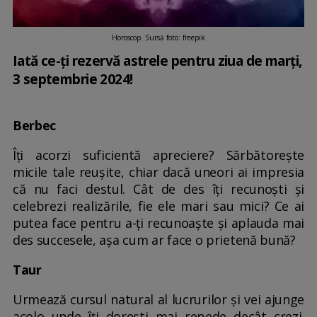
Horoscop. Sursă foto: freepik
Iată ce-ți rezervă astrele pentru ziua de marți,
3 septembrie 2024!
Berbec
Îți acorzi suficientă apreciere? Sărbătorește
micile tale reușite, chiar dacă uneori ai impresia
că nu faci destul. Cât de des îți recunoști și
celebrezi realizările, fie ele mari sau mici? Ce ai
putea face pentru a-ți recunoaște și aplauda mai
des succesele, așa cum ar face o prietenă bună?
Taur
Urmează cursul natural al lucrurilor și vei ajunge
acolo unde îți dorești mai repede decât crezi.