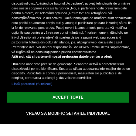
ele
dispozitivul dvs. Apăsând pe butonul „Acceptare”, activați tehnologiile de urmărire
care susțin scopurile indicate la rubrica „Noi, și partenerii noștri prelucrăm date
pentru a oferi:”, iar selectând opțiunea „Refuz tot” sau retragându-vă
consimțământul dvs. le dezactivați. Dacă tehnologiile de urmărire sunt dezactivate,
este posibil ca anumite conținuturi și anunțuri publicitare pe care le vedeți să nu fie
3 zodii ale căror dorințe devin
la fel de relevante pentru dvs. Puteți reveni la acest meniu pentru a vă modifica
realitate pe 29 ianuarie 2025. Vezi
opțiunile sau pentru a vă retrage consimțământul, în orice moment, dând clic pe
linkul „Gestionați preferințele” din partea de jos a paginii web sau accesând
dacă te afli printre cei norocoși
pictograma flotantă din colțul din stânga, jos, al paginii web, dacă este cazul.
Preferințele dvs. vor deveni disponibile în Site-ul web. Pentru detalii suplimentare,
vă rugăm să ne consultați politica privind confidențialitatea.
Atât noi, cât și partenerii noștri prelucrăm datele pentru a oferi:
Utilizarea unor date precise de geolocație. Scanarea activă a caracteristicilor
dispozitivului pentru identificare. Stocarea și/sau accesarea informațiilor de pe un
dispozitiv. Publicitate și conținut personalizat, măsurători ale publicității și de
conținut, cercetarea audienței și dezvoltarea serviciilor.
Listă parteneri (furnizori)
Vezi varianta Desktop
ACCEPT TOATE
Politica de confidențialitate
Politica cookies
Gestionați preferințele
|
|
© 2026 spectacola.ro | Toate drepturile rezervate.
VREAU SA MODIFIC SETARILE INDIVIDUAL
nxt.196