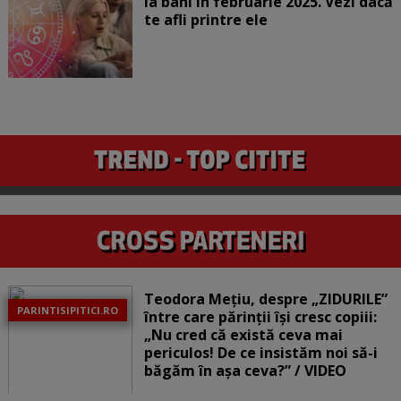
la bani în februarie 2025. Vezi dacă
te afli printre ele
Teodora Mețiu, despre „ZIDURILE”
PARINTISIPITICI.RO
între care părinții își cresc copiii:
„Nu cred că există ceva mai
periculos! De ce insistăm noi să-i
băgăm în așa ceva?” / VIDEO