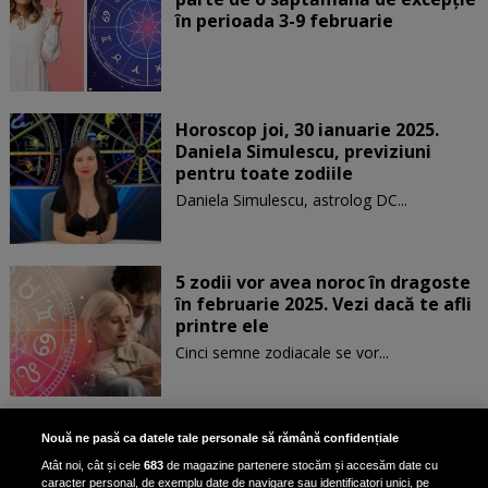
în perioada 3-9 februarie
Horoscop joi, 30 ianuarie 2025.
Daniela Simulescu, previziuni
pentru toate zodiile
Daniela Simulescu, astrolog DC...
5 zodii vor avea noroc în dragoste
în februarie 2025. Vezi dacă te afli
printre ele
Cinci semne zodiacale se vor...
Patru zodii primesc un mesaj
Nouă ne pasă ca datele tale personale să rămână confidențiale
special de la Univers pe 30
Atât noi, cât și cele
683
de magazine partenere stocăm și accesăm date cu
ianuarie. Vezi dacă te afli printre
caracter personal, de exemplu date de navigare sau identificatori unici, pe