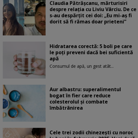
Claudia Pătrășcanu, mărturisiri
despre relația cu Liviu Vârciu. De ce
s-au despărțit cei doi: „Eu mi-aș fi
dorit să fi rămas doar prieteni”
Hidratarea corectă: 5 boli pe care
le poți preveni dacă bei suficientă
apă
Consumul de apă, un gest atât...
Aur albastru: superalimentul
bogat în fier care reduce
colesterolul și combate
îmbătrânirea
Cele trei zodii chinezești cu noroc