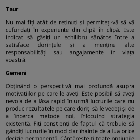
Taur
Nu mai fiți atât de reținuți și permiteți-vă să vă
cufundați în experiențe din clipă în clipă. Este
indicat să găsiți un echilibru sănătos între a
satisface dorințele și a menține alte
responsabilități sau angajamente în viața
voastră.
Gemeni
Obținând o perspectivă mai profundă asupra
motivațiilor pe care le aveți. Este posibil să aveți
nevoia de a lăsa rapid în urmă lucrurile care nu
produc rezultatele pe care doriți să le vedeți și de
a încerca metode noi, înlocuind strategia
existentă. Fiți conștienți de faptul că trebuie să
gândiți lucrurile în mod clar înainte de a lua orice
decizie permanentă. Cântărește-ți toate opțiunile