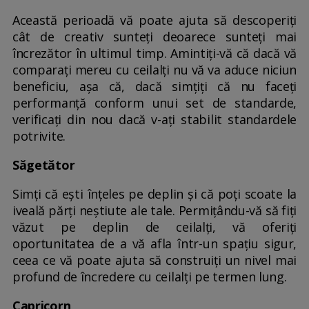
Această perioadă vă poate ajuta să descoperiți
cât de creativ sunteți deoarece sunteți mai
încrezător în ultimul timp. Amintiți-vă că dacă vă
comparați mereu cu ceilalți nu vă va aduce niciun
beneficiu, așa că, dacă simțiți că nu faceți
performanță conform unui set de standarde,
verificați din nou dacă v-ați stabilit standardele
potrivite.
Săgetător
Simți că ești înțeles pe deplin și că poți scoate la
iveală părți neștiute ale tale. Permițându-vă să fiți
văzut pe deplin de ceilalți, vă oferiți
oportunitatea de a vă afla într-un spațiu sigur,
ceea ce vă poate ajuta să construiți un nivel mai
profund de încredere cu ceilalți pe termen lung.
Capricorn