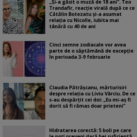
„Și-a găsit o muză de 18 ani”. Teo
Trandafir, reacție virală după ce ce
Cătălin Botezatu și-a asumat
relația cu Nicolle, iubita mai
tânără cu 40 de ani
Cinci semne zodiacale vor avea
parte de o săptămână de excepție
în perioada 3-9 februarie
Claudia Pătrășcanu, mărturisiri
despre relația cu Liviu Vârciu. De ce
s-au despărțit cei doi: „Eu mi-aș fi
dorit să fi rămas doar prieteni”
Hidratarea corectă: 5 boli pe care
le poți preveni dacă bei suficientă