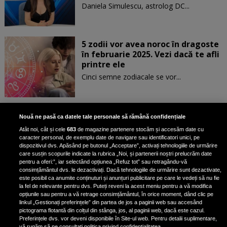
Daniela Simulescu, astrolog DC...
5 zodii vor avea noroc în dragoste
în februarie 2025. Vezi dacă te afli
printre ele
Cinci semne zodiacale se vor...
Patru zodii primesc un mesaj
Nouă ne pasă ca datele tale personale să rămână confidențiale
special de la Univers pe 30
Atât noi, cât și cele
683
de magazine partenere stocăm și accesăm date cu
ianuarie. Vezi dacă te afli printre
caracter personal, de exemplu date de navigare sau identificatori unici, pe
ele
dispozitivul dvs. Apăsând pe butonul „Acceptare”, activați tehnologiile de urmărire
care susțin scopurile indicate la rubrica „Noi, și partenerii noștri prelucrăm date
pentru a oferi:”, iar selectând opțiunea „Refuz tot” sau retragându-vă
consimțământul dvs. le dezactivați. Dacă tehnologiile de urmărire sunt dezactivate,
este posibil ca anumite conținuturi și anunțuri publicitare pe care le vedeți să nu fie
3 zodii ale căror dorințe devin
la fel de relevante pentru dvs. Puteți reveni la acest meniu pentru a vă modifica
realitate pe 29 ianuarie 2025. Vezi
opțiunile sau pentru a vă retrage consimțământul, în orice moment, dând clic pe
linkul „Gestionați preferințele” din partea de jos a paginii web sau accesând
dacă te afli printre cei norocoși
pictograma flotantă din colțul din stânga, jos, al paginii web, dacă este cazul.
Preferințele dvs. vor deveni disponibile în Site-ul web. Pentru detalii suplimentare,
vă rugăm să ne consultați politica privind confidențialitatea.