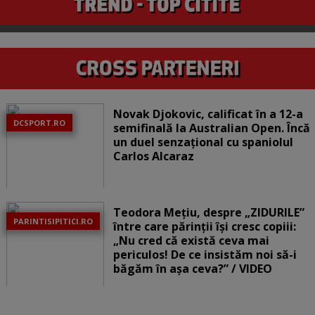
Novak Djokovic, calificat în a 12-a
DCSPORT.RO
semifinală la Australian Open. Încă
un duel senzațional cu spaniolul
Carlos Alcaraz
Teodora Mețiu, despre „ZIDURILE”
PARINTISIPITICI.RO
între care părinții își cresc copiii:
„Nu cred că există ceva mai
periculos! De ce insistăm noi să-i
băgăm în așa ceva?” / VIDEO