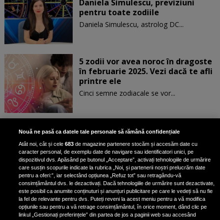
Daniela Simulescu, previziuni
pentru toate zodiile
Daniela Simulescu, astrolog DC...
5 zodii vor avea noroc în dragoste
în februarie 2025. Vezi dacă te afli
printre ele
Cinci semne zodiacale se vor...
Patru zodii primesc un mesaj
Nouă ne pasă ca datele tale personale să rămână confidențiale
special de la Univers pe 30
Atât noi, cât și cele
683
de magazine partenere stocăm și accesăm date cu
ianuarie. Vezi dacă te afli printre
caracter personal, de exemplu date de navigare sau identificatori unici, pe
ele
dispozitivul dvs. Apăsând pe butonul „Acceptare”, activați tehnologiile de urmărire
care susțin scopurile indicate la rubrica „Noi, și partenerii noștri prelucrăm date
pentru a oferi:”, iar selectând opțiunea „Refuz tot” sau retragându-vă
consimțământul dvs. le dezactivați. Dacă tehnologiile de urmărire sunt dezactivate,
este posibil ca anumite conținuturi și anunțuri publicitare pe care le vedeți să nu fie
3 zodii ale căror dorințe devin
la fel de relevante pentru dvs. Puteți reveni la acest meniu pentru a vă modifica
realitate pe 29 ianuarie 2025. Vezi
opțiunile sau pentru a vă retrage consimțământul, în orice moment, dând clic pe
linkul „Gestionați preferințele” din partea de jos a paginii web sau accesând
dacă te afli printre cei norocoși