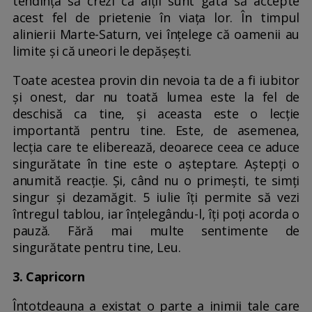
tendința să crezi că alții sunt gata să accepte
acest fel de prietenie în viața lor. În timpul
alinierii Marte-Saturn, vei înțelege că oamenii au
limite și că uneori le depășești.
Toate acestea provin din nevoia ta de a fi iubitor
și onest, dar nu toată lumea este la fel de
deschisă ca tine, și aceasta este o lecție
importantă pentru tine. Este, de asemenea,
lecția care te eliberează, deoarece ceea ce aduce
singurătate în tine este o așteptare. Aștepți o
anumită reacție. Și, când nu o primești, te simți
singur și dezamăgit. 5 iulie îți permite să vezi
întregul tablou, iar înțelegându-l, îți poți acorda o
pauză. Fără mai multe sentimente de
singurătate pentru tine, Leu.
3. Capricorn
Întotdeauna a existat o parte a inimii tale care