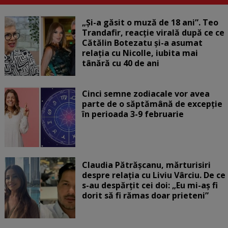
„Și-a găsit o muză de 18 ani”. Teo
Trandafir, reacție virală după ce ce
Cătălin Botezatu și-a asumat
relația cu Nicolle, iubita mai
tânără cu 40 de ani
Cinci semne zodiacale vor avea
parte de o săptămână de excepție
în perioada 3-9 februarie
Claudia Pătrășcanu, mărturisiri
despre relația cu Liviu Vârciu. De ce
s-au despărțit cei doi: „Eu mi-aș fi
dorit să fi rămas doar prieteni”