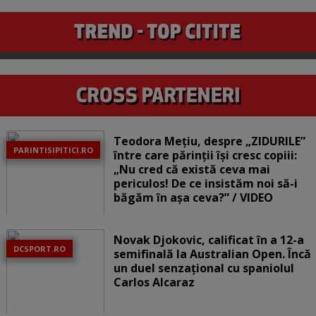
Teodora Mețiu, despre „ZIDURILE”
PARINTISIPITICI.RO
între care părinții își cresc copiii:
„Nu cred că există ceva mai
periculos! De ce insistăm noi să-i
băgăm în așa ceva?” / VIDEO
Novak Djokovic, calificat în a 12-a
DCSPORT.RO
semifinală la Australian Open. Încă
un duel senzațional cu spaniolul
Carlos Alcaraz