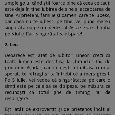
umple golul când știi foarte bine că ceea ce cauți
este deja în tine: iubirea de sine și acceptarea de
sine. Ai prieteni, familie și oameni care te iubesc,
dar dacă nu te iubești pe tine, vei pune mereu
singurătatea pe un piedestal. Asta se va schimba
pe 5 iulie: Rac, singurătatea dispare!
2. Leu
Deoarece ești atât de iubitor, uneori crezi că
toată lumea este deschisă la „brandul” tău de
prietenie. Așadar, când nu ești primit așa cum ai
sperat, te retragi și te întrebi ce a mers greșit.
Pe 5 iulie, vei vedea că singurătatea pe care o
simți este pe cale să se disipeze, pe măsură ce
recunoști că totul ține de timing, nu de
respingere.
Ești atât de extrovertit și de prietenos încât ai