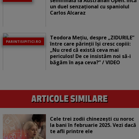
semifinală la Australian Open. Încă
un duel senzațional cu spaniolul
Carlos Alcaraz
Teodora Mețiu, despre „ZIDURILE”
PARINTISIPITICI.RO
între care părinții își cresc copiii:
„Nu cred că există ceva mai
periculos! De ce insistăm noi să-i
băgăm în așa ceva?” / VIDEO
Cele trei zodii chinezești cu noroc
la bani în februarie 2025. Vezi dacă
te afli printre ele