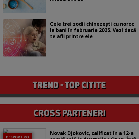
Cele trei zodii chinezești cu noroc
la bani în februarie 2025. Vezi dacă
te afli printre ele
Novak Djokovic, calificat în a 12-a
DCSPORT.RO