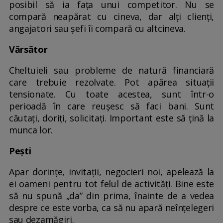
posibil să ia fața unui competitor. Nu se
compară neapărat cu cineva, dar alți clienți,
angajatori sau șefi îi compară cu altcineva.
Vărsător
Cheltuieli sau probleme de natură financiară
care trebuie rezolvate. Pot apărea situații
tensionate. Cu toate acestea, sunt într-o
perioadă în care reușesc să faci bani. Sunt
căutați, doriți, solicitați. Important este să țină la
munca lor.
Pești
Apar dorințe, invitații, negocieri noi, apelează la
ei oameni pentru tot felul de activități. Bine este
să nu spună „da” din prima, înainte de a vedea
despre ce este vorba, ca să nu apară neînțelegeri
sau dezamăgiri.