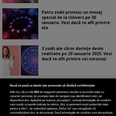
Patru zodii primesc un mesaj
special de la Univers pe 30
ianuarie. Vezi dacă te afli printre
ele
3 zodii ale căror dorințe devin
realitate pe 29 ianuarie 2025. Vezi
dacă te afli printre cei norocoși
Horoscop marți, 28 ianuarie 2025.
Nouă ne pasă ca datele tale personale să rămână confidențiale
Daniela Simulescu, previziuni
Atât noi, cât și cele
683
de magazine partenere stocăm și accesăm date cu
pentru toate zodiile
caracter personal, de exemplu date de navigare sau identificatori unici, pe
dispozitivul dvs. Apăsând pe butonul „Acceptare”, activați tehnologiile de urmărire
Daniela Simulescu, astrolog DC...
care susțin scopurile indicate la rubrica „Noi, și partenerii noștri prelucrăm date
pentru a oferi:”, iar selectând opțiunea „Refuz tot” sau retragându-vă
consimțământul dvs. le dezactivați. Dacă tehnologiile de urmărire sunt dezactivate,