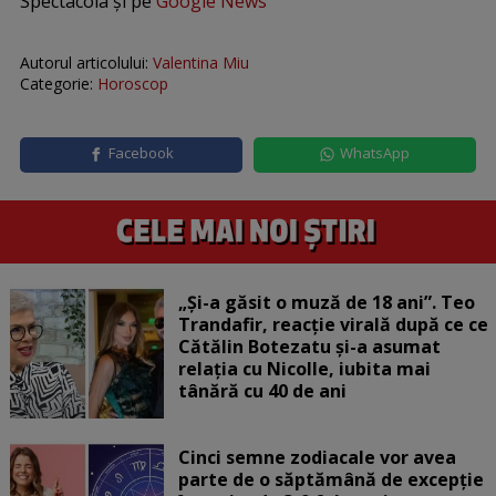
Spectacola și pe
Google News
Autorul articolului:
Valentina Miu
Categorie:
Horoscop
Facebook
WhatsApp
„Și-a găsit o muză de 18 ani”. Teo
Trandafir, reacție virală după ce ce
Cătălin Botezatu și-a asumat
relația cu Nicolle, iubita mai
tânără cu 40 de ani
Cinci semne zodiacale vor avea
parte de o săptămână de excepție