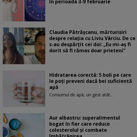
în perioada 3-9 februarie
Claudia Pătrășcanu, mărturisiri
despre relația cu Liviu Vârciu. De ce
s-au despărțit cei doi: „Eu mi-aș fi
dorit să fi rămas doar prieteni”
Hidratarea corectă: 5 boli pe care
le poți preveni dacă bei suficientă
apă
Consumul de apă, un gest atât...
Aur albastru: superalimentul
bogat în fier care reduce
colesterolul și combate
îmbătrânirea