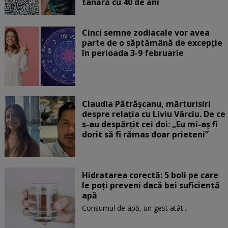
tânără cu 40 de ani
Cinci semne zodiacale vor avea
parte de o săptămână de excepție
în perioada 3-9 februarie
Claudia Pătrășcanu, mărturisiri
despre relația cu Liviu Vârciu. De ce
s-au despărțit cei doi: „Eu mi-aș fi
dorit să fi rămas doar prieteni”
Hidratarea corectă: 5 boli pe care
le poți preveni dacă bei suficientă
apă
Consumul de apă, un gest atât...