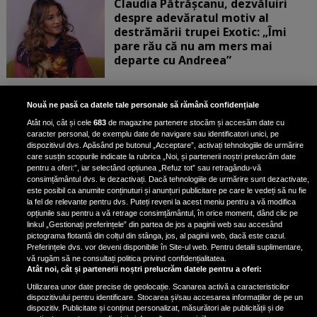
Claudia Pătrășcanu, dezvăluiri
despre adevăratul motiv al
destrămării trupei Exotic: „Îmi
pare rău că nu am mers mai
departe cu Andreea”
Scene incredibile! Ilinca Vandici a
Nouă ne pasă ca datele tale personale să rămână confidențiale
pus mâna pe aparatul de
Atât noi, cât și cele
683
de magazine partenere stocăm și accesăm date cu
fotografiat al unui paparazzo și i l-
caracter personal, de exemplu date de navigare sau identificatori unici, pe
a aruncat la gunoi: „S-a dus la
dispozitivul dvs. Apăsând pe butonul „Acceptare”, activați tehnologiile de urmărire
poliție. Nu mai aveam aer”
care susțin scopurile indicate la rubrica „Noi, și partenerii noștri prelucrăm date
pentru a oferi:”, iar selectând opțiunea „Refuz tot” sau retragându-vă
consimțământul dvs. le dezactivați. Dacă tehnologiile de urmărire sunt dezactivate,
este posibil ca anumite conținuturi și anunțuri publicitare pe care le vedeți să nu fie
Oana Moșneagu, mărturisiri
la fel de relevante pentru dvs. Puteți reveni la acest meniu pentru a vă modifica
despre începutul relației cu Vlad
opțiunile sau pentru a vă retrage consimțământul, în orice moment, dând clic pe
linkul „Gestionați preferințele” din partea de jos a paginii web sau accesând
Gherman: „Eu am fost îngrozită de
pictograma flotantă din colțul din stânga, jos, al paginii web, dacă este cazul.
aceasta posibilă relație”
Preferințele dvs. vor deveni disponibile în Site-ul web. Pentru detalii suplimentare,
vă rugăm să ne consultați politica privind confidențialitatea.
Atât noi, cât și partenerii noștri prelucrăm datele pentru a oferi:
Utilizarea unor date precise de geolocație. Scanarea activă a caracteristicilor
dispozitivului pentru identificare. Stocarea și/sau accesarea informațiilor de pe un
dispozitiv. Publicitate și conținut personalizat, măsurători ale publicității și de