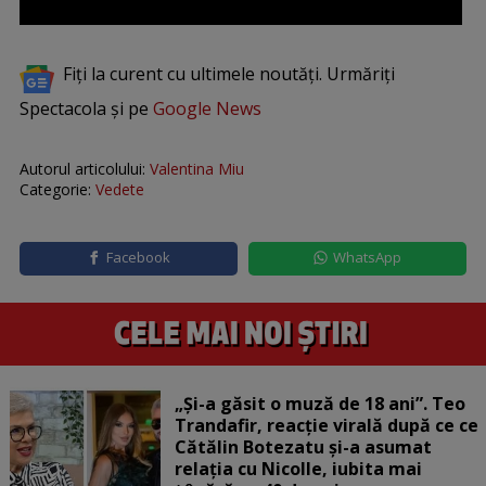
Fiți la curent cu ultimele noutăți. Urmăriți
Spectacola și pe
Google News
Autorul articolului:
Valentina Miu
Categorie:
Vedete
Facebook
WhatsApp
„Și-a găsit o muză de 18 ani”. Teo
Trandafir, reacție virală după ce ce
Cătălin Botezatu și-a asumat
relația cu Nicolle, iubita mai