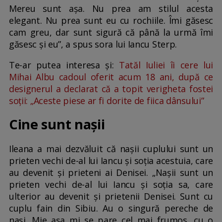
Mereu sunt așa. Nu prea am stilul acesta
elegant. Nu prea sunt eu cu rochiile. Îmi găsesc
cam greu, dar sunt sigură că până la urmă îmi
găsesc și eu”, a spus sora lui Iancu Sterp.
Te-ar putea interesa și:
Tatăl Iuliei îi cere lui
Mihai Albu cadoul oferit acum 18 ani, după ce
designerul a declarat că a topit verigheta fostei
soții: „Aceste piese ar fi dorite de fiica dânsului”
Cine sunt nașii
Ileana a mai dezvăluit că nașii cuplului sunt un
prieten vechi de-al lui Iancu și soția acestuia, care
au devenit și prieteni ai Denisei. „Nașii sunt un
prieten vechi de-al lui Iancu și soția sa, care
ulterior au devenit și prietenii Denisei. Sunt cu
cuplu fain din Sibiu. Au o singură pereche de
nași. Mie așa mi se pare cel mai frumos, cu o