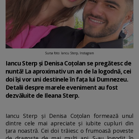
Sursa foto: Iancu Sterp, Instagram
Iancu Sterp și Denisa Coțolan se pregătesc de
nuntă! La aproximativ un an de la logodnă, cei
doi își vor uni destinele în fața lui Dumnezeu.
Detalii despre marele eveniment au fost
dezvăluite de Ileana Sterp.
Iancu Sterp și Denisa Coțolan formează unul
dintre cele mai apreciate și iubite cupluri din
țara noastră. Cei doi trăiesc o frumoasă poveste
de dragoste de mai mulți ani. S-au logodit în