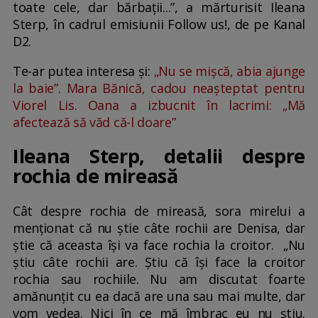
toate cele, dar bărbații...”, a mărturisit Ileana
Sterp, în cadrul emisiunii Follow us!, de pe Kanal
D2.
Te-ar putea interesa și:
„Nu se mișcă, abia ajunge
la baie”. Mara Bănică, cadou neașteptat pentru
Viorel Lis. Oana a izbucnit în lacrimi: „Mă
afectează să văd că-l doare”
Ileana Sterp, detalii despre
rochia de mireasă
Cât despre rochia de mireasă, sora mirelui a
menționat că nu știe câte rochii are Denisa, dar
știe că aceasta își va face rochia la croitor. „Nu
știu câte rochii are. Știu că își face la croitor
rochia sau rochiile. Nu am discutat foarte
amănunțit cu ea dacă are una sau mai multe, dar
vom vedea. Nici în ce mă îmbrac eu nu știu.