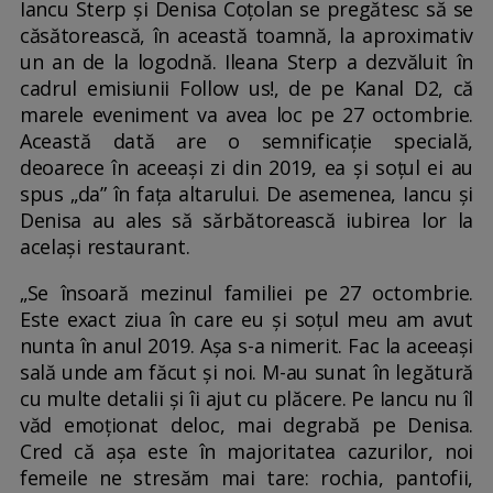
Iancu Sterp și Denisa Coțolan se pregătesc să se
căsătorească, în această toamnă, la aproximativ
un an de la logodnă. Ileana Sterp a dezvăluit în
cadrul emisiunii Follow us!, de pe Kanal D2, că
marele eveniment va avea loc pe 27 octombrie.
Această dată are o semnificație specială,
deoarece în aceeași zi din 2019, ea și soțul ei au
spus „da” în fața altarului. De asemenea, Iancu și
Denisa au ales să sărbătorească iubirea lor la
același restaurant.
„Se însoară mezinul familiei pe 27 octombrie.
Este exact ziua în care eu și soțul meu am avut
nunta în anul 2019. Așa s-a nimerit. Fac la aceeași
sală unde am făcut și noi. M-au sunat în legătură
cu multe detalii și îi ajut cu plăcere. Pe Iancu nu îl
văd emoționat deloc, mai degrabă pe Denisa.
Cred că așa este în majoritatea cazurilor, noi
femeile ne stresăm mai tare: rochia, pantofii,