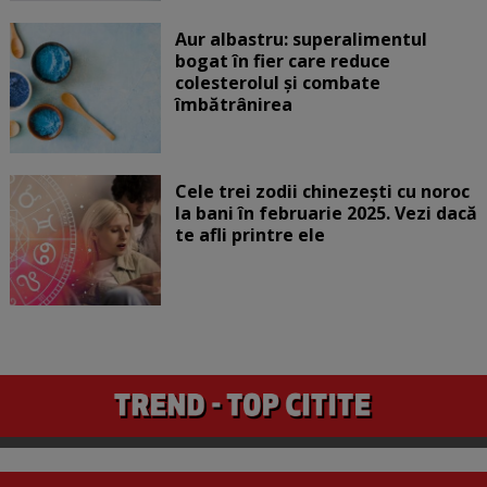
Aur albastru: superalimentul
bogat în fier care reduce
colesterolul și combate
îmbătrânirea
Cele trei zodii chinezești cu noroc
la bani în februarie 2025. Vezi dacă
te afli printre ele