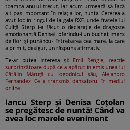
toamna anului trecut, iar acum urmează să facă
alt pas important în relația lor, nunta. Cererea a
avut loc în ringul de la gala RXF, unde fratele lui
Culiță Sterp i-a făcut o declarație de dragoste
emoționantă Denisei, oferindu-i un buchet imens
de flori și punându-i întrebarea cea mare, la care
a primit, desigur, un răspuns afirmativ.
Te-ar putea interesa și:
Emil Rengle, reacție
surprinzătoare după ce a apărut în emisiunea lui
Cătălin Măruță cu logodnicul său, Alejandro
Fernandez. Ce a transmis dansatorul în mediul
online
Iancu Sterp și Denisa Coțolan
se pregătesc de nuntă! Când va
avea loc marele eveniment