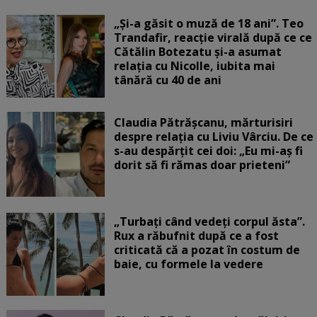
„Și-a găsit o muză de 18 ani”. Teo
Trandafir, reacție virală după ce ce
Cătălin Botezatu și-a asumat
relația cu Nicolle, iubita mai
tânără cu 40 de ani
Claudia Pătrășcanu, mărturisiri
despre relația cu Liviu Vârciu. De ce
s-au despărțit cei doi: „Eu mi-aș fi
dorit să fi rămas doar prieteni”
„Turbați când vedeți corpul ăsta”.
Rux a răbufnit după ce a fost
criticată că a pozat în costum de
baie, cu formele la vedere