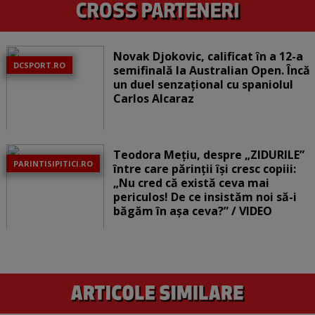
Novak Djokovic, calificat în a 12-a
DCSPORT.RO
semifinală la Australian Open. Încă
un duel senzațional cu spaniolul
Carlos Alcaraz
Teodora Mețiu, despre „ZIDURILE”
PARINTISIPITICI.RO
între care părinții își cresc copiii:
„Nu cred că există ceva mai
periculos! De ce insistăm noi să-i
băgăm în așa ceva?” / VIDEO