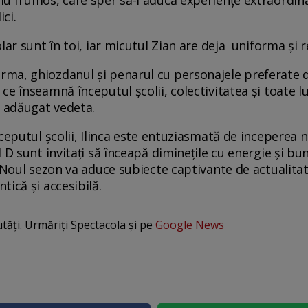
u frumos, care sper să-i aducă experiențe extraordin
ici.
lar sunt în toi, iar micutul Zian are deja uniforma și 
ma, ghiozdanul și penarul cu personajele preferate d
ce înseamnă începutul școlii, colectivitatea și toate 
i adăugat vedeta.
ceputul școlii, Ilinca este entuziasmată de inceperea n
 D sunt invitați să înceapă diminețile cu energie și bun
 Noul sezon va aduce subiecte captivante de actualitate
ică și accesibilă.
utăți. Urmăriți Spectacola și pe
Google News