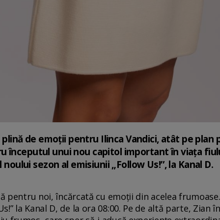
i plină de emoții pentru Ilinca Vandici, atât pe plan 
începutul unui nou capitol important în viața fiulu
l noului sezon al emisiunii „Follow Us!”, la Kanal D.
să pentru noi, încărcată cu emoții din acelea frumoase
!” la Kanal D, de la ora 08:00. Pe de altă parte, Zian în