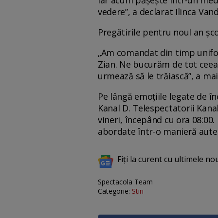
iar acum pășește într-un medi
vedere”, a declarat Ilinca Vand
Pregătirile pentru noul an șco
„Am comandat din timp unifor
Zian. Ne bucurăm de tot ceea 
urmează să le trăiască”, a ma
Pe lângă emoțiile legate de în
Kanal D. Telespectatorii Kanal
vineri, începând cu ora 08:00.
abordate într-o manieră autent
Fiți la curent cu ultimele no
Spectacola Team
Categorie:
Stiri