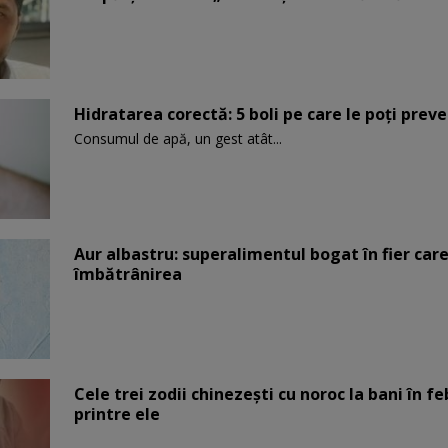
Hidratarea corectă: 5 boli pe care le poți prev
Consumul de apă, un gest atât...
Aur albastru: superalimentul bogat în fier car
îmbătrânirea
Cele trei zodii chinezești cu noroc la bani în fe
printre ele