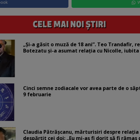
book
W
„Și-a găsit o muză de 18 ani”. Teo Trandafir, r
Botezatu și-a asumat relația cu Nicolle, iubita
Cinci semne zodiacale vor avea parte de o săp
9 februarie
Claudia Pătrășcanu, mărturisiri despre relația 
despărțit cei doi: „Eu mi-aș fi dorit să fi rămas