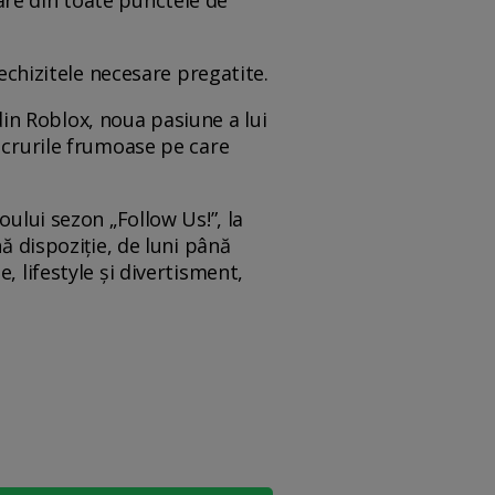
are din toate punctele de
rechizitele necesare pregatite.
in Roblox, noua pasiune a lui
lucrurile frumoase pe care
oului sezon „Follow Us!”, la
ă dispoziție, de luni până
, lifestyle și divertisment,