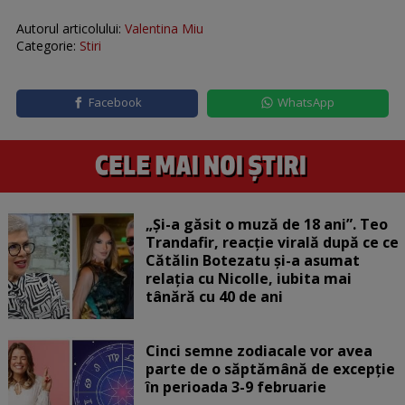
Autorul articolului:
Valentina Miu
Categorie:
Stiri
Facebook
WhatsApp
„Și-a găsit o muză de 18 ani”. Teo
Trandafir, reacție virală după ce ce
Cătălin Botezatu și-a asumat
relația cu Nicolle, iubita mai
tânără cu 40 de ani
Cinci semne zodiacale vor avea
parte de o săptămână de excepție
în perioada 3-9 februarie