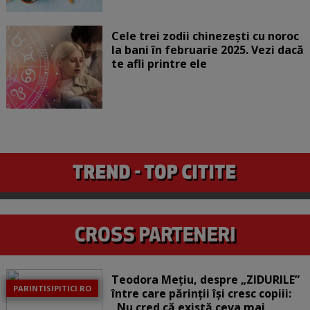
Cele trei zodii chinezești cu noroc
la bani în februarie 2025. Vezi dacă
te afli printre ele
Teodora Mețiu, despre „ZIDURILE”
PARINTISIPITICI.RO
între care părinții își cresc copiii:
„Nu cred că există ceva mai