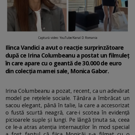
Captură video: YouTube/Kanal D Romania
Ilinca Vandici a avut o reacție surprinzătoare
după ce Irina Columbeanu a postat un filmuleț
în care apare cu o geantă de 30.000 de euro
din colecția mamei sale, Monica Gabor.
Irina Columbeanu a pozat, recent, ca un adevărat
model pe rețelele sociale. Tânăra a îmbrăcat un
sacou elegant, până în talie, la care a accesorizat
o fustă scurtă neagră, care-i scotea în evidență
picioarele suple și lungi. Pe lângă ținuta sa, ceea
ce le-a atras atenția internauților în mod special
a fost faptul că fiica Monicăi s-a filmat cu o