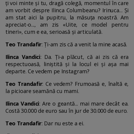
ți voi minte și tu, dragă colegă, momentul în care
am vorbit despre Ilinca Columbeanu? Irinuca... Și
am stat aici la pupitru, la măsuța noastră. Am
apreciat-o..., am zis «Uite, ce model pentru
tineri», cum e ea, serioasă și articulată.
Teo Trandafir
: Ți-am zis că a venit la mine acasă.
Ilinca Vandici
: Da. Ți-a plăcut, că ai zis că era
respectuoasă, liniștită și la locul ei și așa mai
departe. Ce vedem pe Instagram?
Teo Trandafir
: Ce vedem? Frumoasă e, înaltă e,
la picioare seamănă cu mami.
Ilinca Vandici
: Are o geantă... mai mare decât ea.
Costă 30.000 de euro sau în jur de 30.000 de euro.
Teo Trandafir
: Dar nu este a ei.