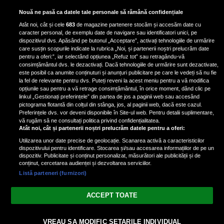
Aur albastru: superalimentul
Nouă ne pasă ca datele tale personale să rămână confidențiale
bogat în fier care reduce
Atât noi, cât și cele
683
de magazine partenere stocăm și accesăm date cu
colesterolul și combate
caracter personal, de exemplu date de navigare sau identificatori unici, pe
îmbătrânirea
dispozitivul dvs. Apăsând pe butonul „Acceptare”, activați tehnologiile de urmărire
care susțin scopurile indicate la rubrica „Noi, și partenerii noștri prelucrăm date
pentru a oferi:”, iar selectând opțiunea „Refuz tot” sau retragându-vă
consimțământul dvs. le dezactivați. Dacă tehnologiile de urmărire sunt dezactivate,
este posibil ca anumite conținuturi și anunțuri publicitare pe care le vedeți să nu fie
Claudia Pătrășcanu, mărturisiri
la fel de relevante pentru dvs. Puteți reveni la acest meniu pentru a vă modifica
despre relația cu Liviu Vârciu. De ce
opțiunile sau pentru a vă retrage consimțământul, în orice moment, dând clic pe
linkul „Gestionați preferințele” din partea de jos a paginii web sau accesând
s-au despărțit cei doi: „Eu mi-aș fi
pictograma flotantă din colțul din stânga, jos, al paginii web, dacă este cazul.
dorit să fi rămas doar prieteni”
Preferințele dvs. vor deveni disponibile în Site-ul web. Pentru detalii suplimentare,
vă rugăm să ne consultați politica privind confidențialitatea.
Atât noi, cât și partenerii noștri prelucrăm datele pentru a oferi:
Utilizarea unor date precise de geolocație. Scanarea activă a caracteristicilor
dispozitivului pentru identificare. Stocarea și/sau accesarea informațiilor de pe un
dispozitiv. Publicitate și conținut personalizat, măsurători ale publicității și de
conținut, cercetarea audienței și dezvoltarea serviciilor.
Listă parteneri (furnizori)
Vezi varianta Desktop
ACCEPT TOATE
Politica de confidențialitate
Politica cookies
Gestionați preferințele
|
|
© 2026 spectacola.ro | Toate drepturile rezervate.
VREAU SA MODIFIC SETARILE INDIVIDUAL