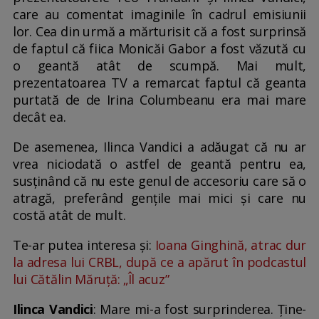
care au comentat imaginile în cadrul emisiunii
lor. Cea din urmă a mărturisit că a fost surprinsă
de faptul că fiica Monicăi Gabor a fost văzută cu
o geantă atât de scumpă. Mai mult,
prezentatoarea TV a remarcat faptul că geanta
purtată de de Irina Columbeanu era mai mare
decât ea.
De asemenea, Ilinca Vandici a adăugat că nu ar
vrea niciodată o astfel de geantă pentru ea,
susținând că nu este genul de accesoriu care să o
atragă, preferând gențile mai mici și care nu
costă atât de mult.
Te-ar putea interesa și:
Ioana Ginghină, atrac dur
la adresa lui CRBL, după ce a apărut în podcastul
lui Cătălin Măruță: „Îl acuz”
Ilinca Vandici
: Mare mi-a fost surprinderea. Ține-