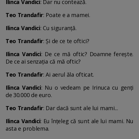
Ilinca Vandici
: Dar nu contează.
Teo Trandafir
: Poate e a mamei.
Ilinca Vandici
: Cu siguranță.
Teo Trandafir
: Și de ce te oftici?
Ilinca Vandici
: De ce mă oftic? Doamne ferește.
De ce ai senzația că mă oftic?
Teo Trandafir
: Ai aerul ăla ofticat.
Ilinca Vandici
: Nu o vedeam pe Irinuca cu genți
de 30.000 de euro.
Teo Trandafir
: Dar dacă sunt ale lui mami...
Ilinca Vandici
: Eu înțeleg că sunt ale lui mami. Nu
asta e problema.