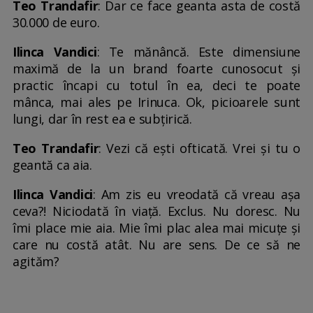
Teo Trandafir
: Dar ce face geanta asta de costă
30.000 de euro.
Ilinca Vandici
: Te mănâncă. Este dimensiune
maximă de la un brand foarte cunosocut și
practic încapi cu totul în ea, deci te poate
mânca, mai ales pe Irinuca. Ok, picioarele sunt
lungi, dar în rest ea e subțirică.
Teo Trandafir
: Vezi că ești ofticată. Vrei și tu o
geantă ca aia.
Ilinca Vandici
: Am zis eu vreodată că vreau așa
ceva?! Niciodată în viață. Exclus. Nu doresc. Nu
îmi place mie aia. Mie îmi plac alea mai micuțe și
care nu costă atât. Nu are sens. De ce să ne
agităm?