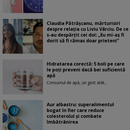
Claudia Pătrășcanu, mărturisiri
despre relația cu Liviu Vârciu. De ce
s-au despărțit cei doi: „Eu mi-aș fi
dorit să fi rămas doar prieteni”
Hidratarea corectă: 5 boli pe care
le poți preveni dacă bei suficientă
apă
Consumul de apă, un gest atât...
Aur albastru: superalimentul
bogat în fier care reduce
colesterolul și combate
îmbătrânirea