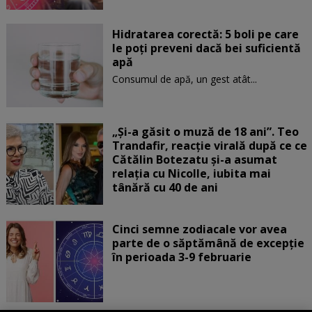
Hidratarea corectă: 5 boli pe care
le poți preveni dacă bei suficientă
apă
Consumul de apă, un gest atât...
„Și-a găsit o muză de 18 ani”. Teo
Trandafir, reacție virală după ce ce
Cătălin Botezatu și-a asumat
relația cu Nicolle, iubita mai
tânără cu 40 de ani
Cinci semne zodiacale vor avea
parte de o săptămână de excepție
în perioada 3-9 februarie