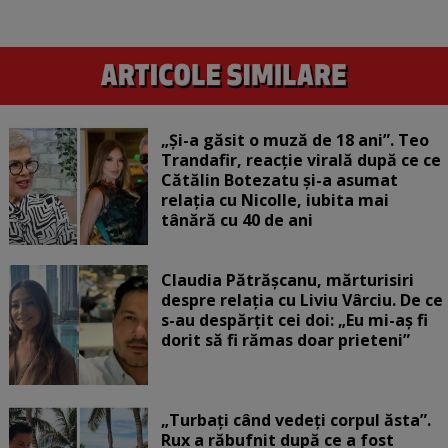
„Și-a găsit o muză de 18 ani”. Teo
Trandafir, reacție virală după ce ce
Cătălin Botezatu și-a asumat
relația cu Nicolle, iubita mai
tânără cu 40 de ani
Claudia Pătrășcanu, mărturisiri
despre relația cu Liviu Vârciu. De ce
s-au despărțit cei doi: „Eu mi-aș fi
dorit să fi rămas doar prieteni”
„Turbați când vedeți corpul ăsta”.
Rux a răbufnit după ce a fost