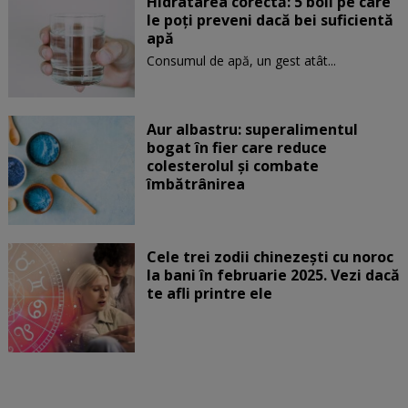
Hidratarea corectă: 5 boli pe care
le poți preveni dacă bei suficientă
apă
Consumul de apă, un gest atât...
Aur albastru: superalimentul
bogat în fier care reduce
colesterolul și combate
îmbătrânirea
Cele trei zodii chinezești cu noroc
la bani în februarie 2025. Vezi dacă
te afli printre ele