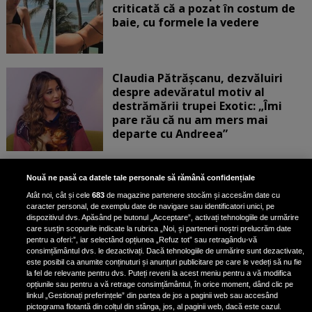
criticată că a pozat în costum de
baie, cu formele la vedere
Claudia Pătrășcanu, dezvăluiri
despre adevăratul motiv al
destrămării trupei Exotic: „Îmi
pare rău că nu am mers mai
departe cu Andreea”
Scene incredibile! Ilinca Vandici a
Nouă ne pasă ca datele tale personale să rămână confidențiale
pus mâna pe aparatul de
Atât noi, cât și cele
683
de magazine partenere stocăm și accesăm date cu
fotografiat al unui paparazzo și i l-
caracter personal, de exemplu date de navigare sau identificatori unici, pe
a aruncat la gunoi: „S-a dus la
dispozitivul dvs. Apăsând pe butonul „Acceptare”, activați tehnologiile de urmărire
poliție. Nu mai aveam aer”
care susțin scopurile indicate la rubrica „Noi, și partenerii noștri prelucrăm date
pentru a oferi:”, iar selectând opțiunea „Refuz tot” sau retragându-vă
consimțământul dvs. le dezactivați. Dacă tehnologiile de urmărire sunt dezactivate,
este posibil ca anumite conținuturi și anunțuri publicitare pe care le vedeți să nu fie
Oana Moșneagu, mărturisiri
la fel de relevante pentru dvs. Puteți reveni la acest meniu pentru a vă modifica
despre începutul relației cu Vlad
opțiunile sau pentru a vă retrage consimțământul, în orice moment, dând clic pe
linkul „Gestionați preferințele” din partea de jos a paginii web sau accesând
Gherman: „Eu am fost îngrozită de
pictograma flotantă din colțul din stânga, jos, al paginii web, dacă este cazul.