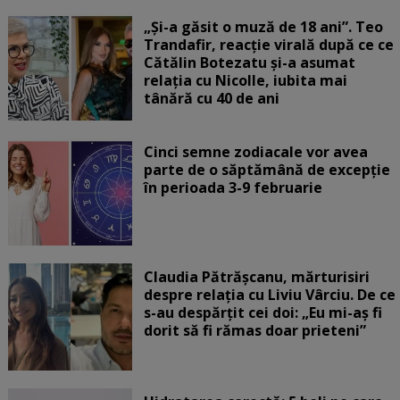
„Și-a găsit o muză de 18 ani”. Teo
Trandafir, reacție virală după ce ce
Cătălin Botezatu și-a asumat
relația cu Nicolle, iubita mai
tânără cu 40 de ani
Cinci semne zodiacale vor avea
parte de o săptămână de excepție
în perioada 3-9 februarie
Claudia Pătrășcanu, mărturisiri
despre relația cu Liviu Vârciu. De ce
s-au despărțit cei doi: „Eu mi-aș fi
dorit să fi rămas doar prieteni”