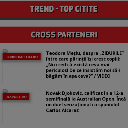
Teodora Mețiu, despre „ZIDURILE”
PARINTISIPITICI.RO
între care părinții își cresc copiii:
„Nu cred că există ceva mai
periculos! De ce insistăm noi să-i
băgăm în așa ceva?” / VIDEO
Novak Djokovic, calificat în a 12-a
DCSPORT.RO
semifinală la Australian Open. Încă
un duel senzațional cu spaniolul
Carlos Alcaraz