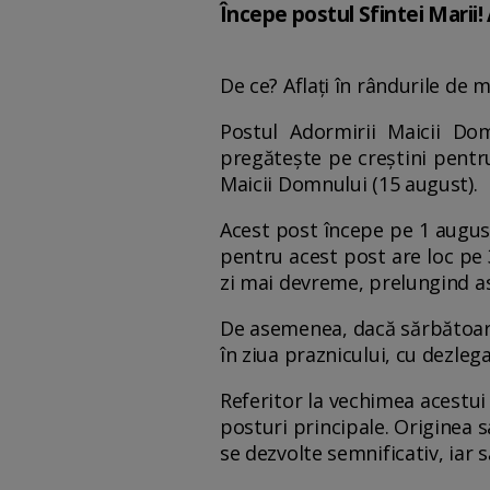
Începe postul Sfintei Marii!
De ce? Aflați în rândurile de m
Postul Adormirii Maicii Dom
pregătește pe creștini pentr
Maicii Domnului (15 august).
Acest post începe pe 1 august
pentru acest post are loc pe 3
zi mai devreme, prelungind ast
De asemenea, dacă sărbătoare
în ziua praznicului, cu dezleg
Referitor la vechimea acestui
posturi principale. Originea s
se dezvolte semnificativ, iar