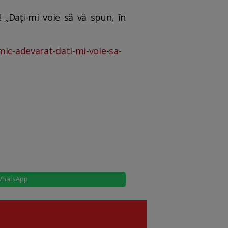
! „Dați-mi voie să vă spun, în
mic-adevarat-dati-mi-voie-sa-
hatsApp