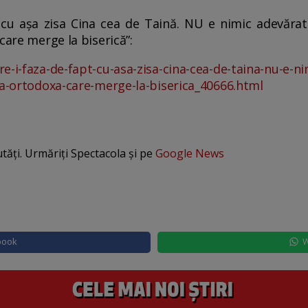
, cu așa zisa Cina cea de Taină. NU e nimic adevărat
care merge la biserică”:
e-i-faza-de-fapt-cu-asa-zisa-cina-cea-de-taina-nu-e-ni
na-ortodoxa-care-merge-la-biserica_40666.html
utăți. Urmăriți Spectacola și pe
Google News
book
W