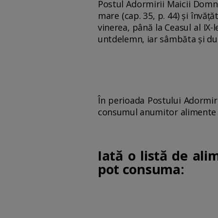
Postul Adormirii Maicii Domnu
mare (cap. 35, p. 44) și învăț
vinerea, până la Ceasul al IX
untdelemn, iar sâmbăta și dum
În perioada Postului Adormirii
consumul anumitor alimente 
Iată o listă de al
pot consuma: