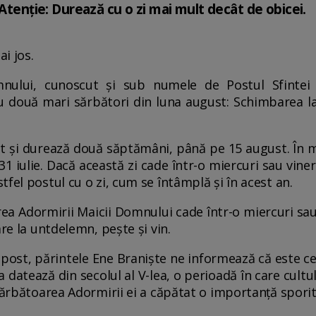
 Atenție: Durează cu o zi mai mult decât de obicei.
ai jos.
nului, cunoscut și sub numele de Postul Sfintei 
u două mari sărbători din luna august: Schimbarea la
 și durează două săptămâni, până pe 15 august. În mo
1 iulie. Dacă această zi cade într-o miercuri sau viner
fel postul cu o zi, cum se întâmplă și în acest an.
a Adormirii Maicii Domnului cade într-o miercuri sau 
are la untdelemn, pește și vin.
 post, părintele Ene Braniște ne informează că este ce
a datează din secolul al V-lea, o perioadă în care cult
 sărbătoarea Adormirii ei a căpătat o importanță sporit