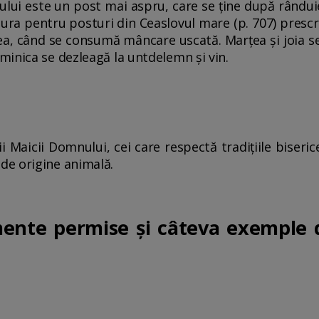
lui este un post mai aspru, care se ţine după rânduiel
ătura pentru posturi din Ceaslovul mare (p. 707) presc
-lea, când se consumă mâncare uscată. Marțea și joia 
inica se dezleagă la untdelemn și vin.
 Maicii Domnului, cei care respectă tradițiile biseric
de origine animală.
imente permise și câteva exemple