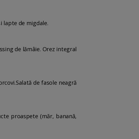
i lapte de migdale.
essing de lămâie. Orez integral
morcovi.Salată de fasole neagră
ructe proaspete (măr, banană,