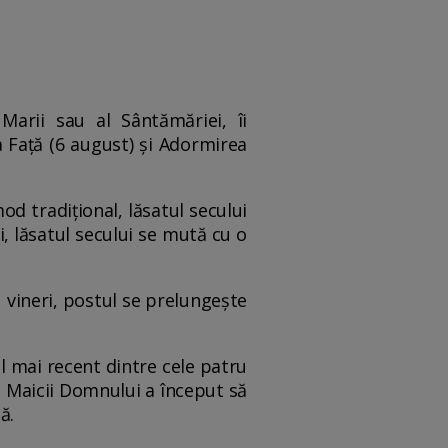
Marii sau al Sântămăriei, îi
 Față (6 august) și Adormirea
d tradițional, lăsatul secului
i, lăsatul secului se mută cu o
vineri, postul se prelungește
l mai recent dintre cele patru
ul Maicii Domnului a început să
ă.