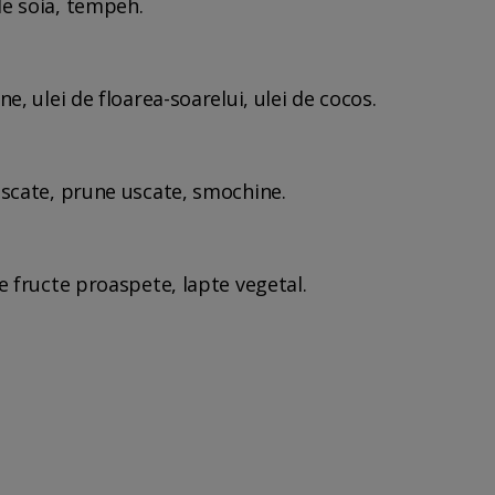
de soia, tempeh.
ne, ulei de floarea-soarelui, ulei de cocos.
 uscate, prune uscate, smochine.
de fructe proaspete, lapte vegetal.