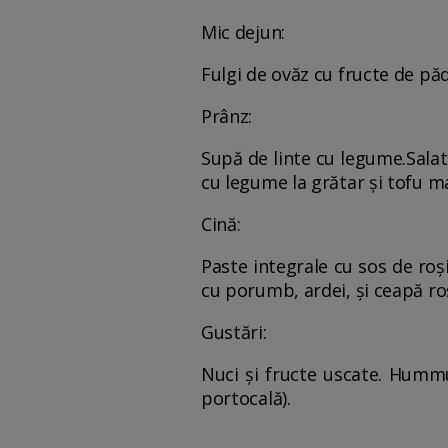
Mic dejun:
Fulgi de ovăz cu fructe de pă
Prânz:
Supă de linte cu legume.Salată
cu legume la grătar și tofu m
Cină:
Paste integrale cu sos de roși
cu porumb, ardei, și ceapă ro
Gustări:
Nuci și fructe uscate. Hummu
portocală).