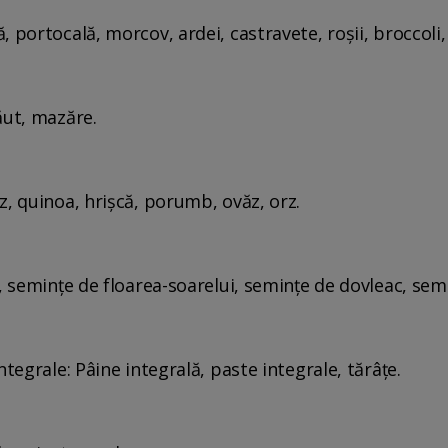
 portocală, morcov, ardei, castravete, roșii, broccoli
ăut, mazăre.
z, quinoa, hrișcă, porumb, ovăz, orz.
, semințe de floarea-soarelui, semințe de dovleac, semi
ntegrale: Pâine integrală, paste integrale, tărâțe.