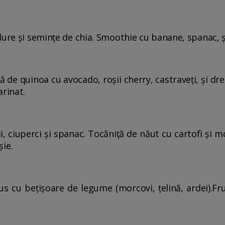
dure și semințe de chia. Smoothie cu banane, spanac, ș
 de quinoa cu avocado, roșii cherry, castraveți, și dr
arinat.
i, ciuperci și spanac. Tocăniță de năut cu cartofi și 
șie.
s cu bețișoare de legume (morcovi, țelină, ardei).F