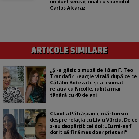
un duel senzațional cu spaniolul
Carlos Alcaraz
„Și-a găsit o muză de 18 ani”. Teo
Trandafir, reacție virală după ce ce
Cătălin Botezatu și-a asumat
relația cu Nicolle, iubita mai
tânără cu 40 de ani
Claudia Pătrășcanu, mărturisiri
despre relația cu Liviu Vârciu. De ce
s-au despărțit cei doi: „Eu mi-aș fi
dorit să fi rămas doar prieteni”