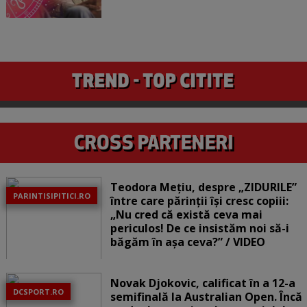
Teodora Mețiu, despre „ZIDURILE”
PARINTISIPITICI.RO
între care părinții își cresc copiii:
„Nu cred că există ceva mai
periculos! De ce insistăm noi să-i
băgăm în așa ceva?” / VIDEO
Novak Djokovic, calificat în a 12-a
DCSPORT.RO
semifinală la Australian Open. Încă