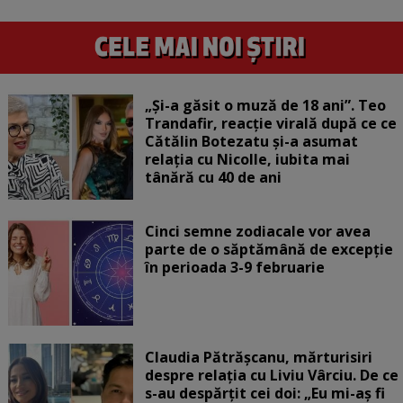
„Și-a găsit o muză de 18 ani”. Teo
Trandafir, reacție virală după ce ce
Cătălin Botezatu și-a asumat
relația cu Nicolle, iubita mai
tânără cu 40 de ani
Cinci semne zodiacale vor avea
parte de o săptămână de excepție
în perioada 3-9 februarie
Claudia Pătrășcanu, mărturisiri
despre relația cu Liviu Vârciu. De ce
s-au despărțit cei doi: „Eu mi-aș fi