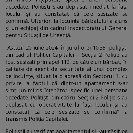
decedate. Polițiști s-au deplasat imediat la fața
locului și au constatat că cele sesizate se
confirmă. Ulterior, la locuința bărbatului a ajuns
și un echipaj din cadrul Inspectoratului General
pentru Situații de Urgență.
„Astăzi, 20 iulie 2024, în jurul orei 10.35, polițiști
din cadrul Poliției Capitalei – Secția 2 Poliție au
fost sesizați prin apel 112, de către un bărbat, în
calitate de agent de securitate al unui complex
de locuințe, situat la o adresă din Sectorul 1, cu
privire la faptul că dintr-un apartament s-ar
simți un miros înțepător, specific unei persoane
decedate. Polițiști din cadrul Secției 2 Poliție s-au
deplasat cu operativitate la fața locului și au
constatat că cele sesizate se confirmă”, a
transmis Poliția Capitalei.
Polițiștii au verificat apartamentul și l-au găsit pe