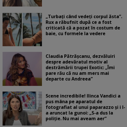
„Turbați când vedeți corpul ăsta”.
Rux a răbufnit după ce a fost
criticată că a pozat în costum de
baie, cu formele la vedere
Claudia Pătrășcanu, dezvăluiri
despre adevăratul motiv al
destrămării trupei Exotic: „Îmi
pare rău că nu am mers mai
departe cu Andreea”
Scene incredibile! Ilinca Vandici a
pus mâna pe aparatul de
fotografiat al unui paparazzo și i l-
a aruncat la gunoi: „S-a dus la
poliție. Nu mai aveam aer”