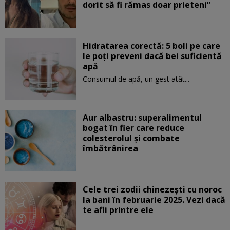
dorit să fi rămas doar prieteni”
Hidratarea corectă: 5 boli pe care
le poți preveni dacă bei suficientă
apă
Consumul de apă, un gest atât...
Aur albastru: superalimentul
bogat în fier care reduce
colesterolul și combate
îmbătrânirea
Cele trei zodii chinezești cu noroc
la bani în februarie 2025. Vezi dacă
te afli printre ele