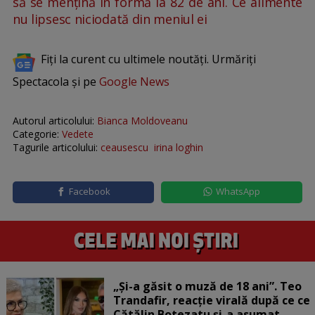
să se mențină în formă la 82 de ani. Ce alimente
nu lipsesc niciodată din meniul ei
Fiți la curent cu ultimele noutăți. Urmăriți
Spectacola și pe
Google News
Autorul articolului:
Bianca Moldoveanu
Categorie:
Vedete
Tagurile articolului:
ceausescu
irina loghin
Facebook
WhatsApp
„Și-a găsit o muză de 18 ani”. Teo
Trandafir, reacție virală după ce ce
Cătălin Botezatu și-a asumat