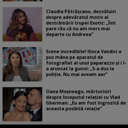
Claudia Pătrășcanu, dezvăluiri
despre adevăratul motiv al
destrămării trupei Exotic: „Îmi
pare rău că nu am mers mai
departe cu Andreea”
Scene incredibile! Ilinca Vandici a
pus mâna pe aparatul de
fotografiat al unui paparazzo și i l-
a aruncat la gunoi: „S-a dus la
poliție. Nu mai aveam aer”
Oana Moșneagu, mărturisiri
despre începutul relației cu Vlad
Gherman: „Eu am fost îngrozită de
aceasta posibilă relație”