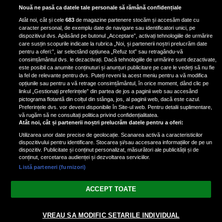
Unde locuiesc Alberto Guță și
Nouă ne pasă ca datele tale personale să rămână confidențiale
iubita lui, după ce au plecat din
Atât noi, cât și cele
683
de magazine partenere stocăm și accesăm date cu
casa Narcisei Balaban: „Noi
caracter personal, de exemplu date de navigare sau identificatori unici, pe
suntem într-o casă cu două-trei
dispozitivul dvs. Apăsând pe butonul „Acceptare”, activați tehnologiile de urmărire
etaje”
care susțin scopurile indicate la rubrica „Noi, și partenerii noștri prelucrăm date
pentru a oferi:”, iar selectând opțiunea „Refuz tot” sau retragându-vă
consimțământul dvs. le dezactivați. Dacă tehnologiile de urmărire sunt dezactivate,
este posibil ca anumite conținuturi și anunțuri publicitare pe care le vedeți să nu fie
Oana Roman, achiziție după
la fel de relevante pentru dvs. Puteți reveni la acest meniu pentru a vă modifica
achiziție. Suma exorbitantă pe
opțiunile sau pentru a vă retrage consimțământul, în orice moment, dând clic pe
linkul „Gestionați preferințele” din partea de jos a paginii web sau accesând
care a scos-o din buzunar pentru o
pictograma flotantă din colțul din stânga, jos, al paginii web, dacă este cazul.
pereche de ochelari de soare și un
Preferințele dvs. vor deveni disponibile în Site-ul web. Pentru detalii suplimentare,
parfum
vă rugăm să ne consultați politica privind confidențialitatea.
Atât noi, cât și partenerii noștri prelucrăm datele pentru a oferi:
Utilizarea unor date precise de geolocație. Scanarea activă a caracteristicilor
dispozitivului pentru identificare. Stocarea și/sau accesarea informațiilor de pe un
dispozitiv. Publicitate și conținut personalizat, măsurători ale publicității și de
conținut, cercetarea audienței și dezvoltarea serviciilor.
Listă parteneri (furnizori)
Vezi varianta Desktop
ACCEPT TOATE
Politica de confidențialitate
Politica cookies
Gestionați preferințele
|
|
© 2026 spectacola.ro | Toate drepturile rezervate.
VREAU SA MODIFIC SETARILE INDIVIDUAL