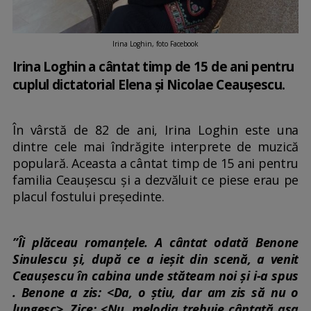
Irina Loghin, foto Facebook
Irina Loghin a cântat timp de 15 de ani pentru
cuplul dictatorial Elena și Nicolae Ceaușescu.
În vârstă de 82 de ani, Irina Loghin este una
dintre cele mai îndrăgite interprete de muzică
populară. Aceasta a cântat timp de 15 ani pentru
familia Ceaușescu și a dezvăluit ce piese erau pe
placul fostului președinte.
”Îi plăceau romanțele. A cântat odată Benone
Sinulescu şi, după ce a ieşit din scenă, a venit
Ceauşescu în cabina unde stăteam noi şi i-a spus
. Benone a zis: <Da, o ştiu, dar am zis să nu o
lungesc>. Zice: <Nu, melodia trebuie cântată aşa