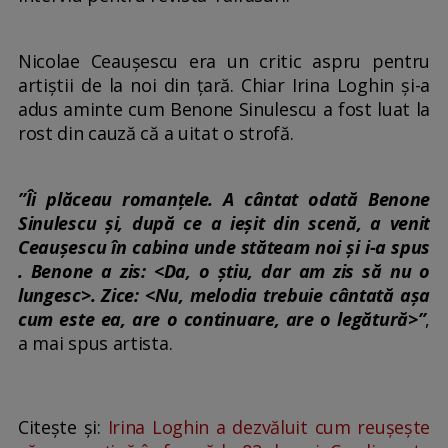
Nicolae Ceaușescu era un critic aspru pentru
artiștii de la noi din țară. Chiar Irina Loghin și-a
adus aminte cum Benone Sinulescu a fost luat la
rost din cauză că a uitat o strofă.
”Îi plăceau romanțele. A cântat odată Benone
Sinulescu şi, după ce a ieşit din scenă, a venit
Ceauşescu în cabina unde stăteam noi şi i-a spus
. Benone a zis: <Da, o ştiu, dar am zis să nu o
lungesc>. Zice: <Nu, melodia trebuie cântată aşa
cum este ea, are o continuare, are o legătură>”
,
a mai spus artista.
Citește și:
Irina Loghin a dezvăluit cum reușește