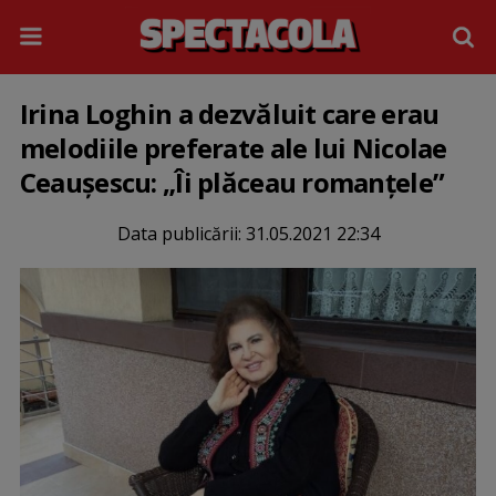
Irina Loghin a dezvăluit care erau
melodiile preferate ale lui Nicolae
Ceaușescu: „Îi plăceau romanțele”
Data publicării:
31.05.2021 22:34