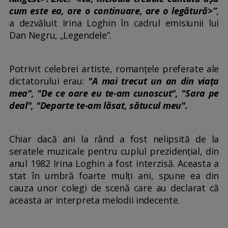
cum este ea, are o continuare, are o legătură>”
,
a dezvăluit Irina Loghin în cadrul emisiunii lui
Dan Negru, „Legendele”.
Potrivit celebrei artiste, romanțele preferate ale
dictatorului erau:
"A mai trecut un an din viața
mea", "De ce oare eu te-am cunoscut", "Sara pe
deal", "Departe te-am lăsat, sătucul meu".
Chiar dacă ani la rând a fost nelipsită de la
seratele muzicale pentru cuplul prezidențial, din
anul 1982 Irina Loghin a fost interzisă. Aceasta a
stat în umbră foarte mulți ani, spune ea din
cauza unor colegi de scenă care au declarat că
aceasta ar interpreta melodii indecente.