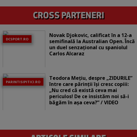
Novak Djokovic, calificat în a 12-a
DCSPORT.RO
semifinală la Australian Open. Încă
un duel senzațional cu spaniolul
Carlos Alcaraz
Teodora Mețiu, despre „ZIDURILE”
PARINTISIPITICI.RO
între care părinții își cresc copiii:
„Nu cred că există ceva mai
periculos! De ce insistăm noi să-i
băgăm în așa ceva?” / VIDEO