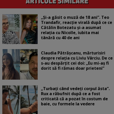
„Și-a găsit o muză de 18 ani”. Teo
Trandafir, reacție virală după ce ce
Cătălin Botezatu și-a asumat
relația cu Nicolle, iubita mai
tânără cu 40 de ani
Claudia Pătrășcanu, mărturisiri
despre relația cu Liviu Vârciu. De ce
s-au despărțit cei doi: „Eu mi-aș fi
dorit să fi rămas doar prieteni”
„Turbați când vedeți corpul ăsta”.
Rux a răbufnit după ce a fost
criticată că a pozat în costum de
baie, cu formele la vedere