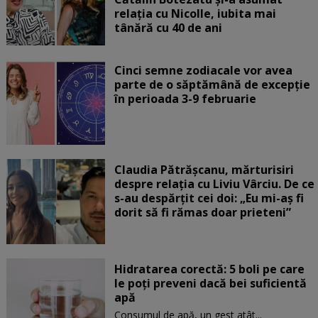
relația cu Nicolle, iubita mai
tânără cu 40 de ani
Cinci semne zodiacale vor avea
parte de o săptămână de excepție
în perioada 3-9 februarie
Claudia Pătrășcanu, mărturisiri
despre relația cu Liviu Vârciu. De ce
s-au despărțit cei doi: „Eu mi-aș fi
dorit să fi rămas doar prieteni”
Hidratarea corectă: 5 boli pe care
le poți preveni dacă bei suficientă
apă
Consumul de apă, un gest atât...