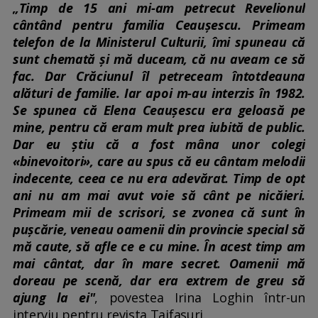
„Timp de 15 ani mi-am petrecut Revelionul
cântând pentru familia Ceauşescu. Primeam
telefon de la Ministerul Culturii, îmi spuneau că
sunt chemată şi mă duceam, că nu aveam ce să
fac. Dar Crăciunul îl petreceam întotdeauna
alături de familie. Iar apoi m-au interzis în 1982.
Se spunea că Elena Ceauşescu era geloasă pe
mine, pentru că eram mult prea iubită de public.
Dar eu ştiu că a fost mâna unor colegi
«binevoitori», care au spus că eu cântam melodii
indecente, ceea ce nu era adevărat. Timp de opt
ani nu am mai avut voie să cânt pe nicăieri.
Primeam mii de scrisori, se zvonea că sunt în
puşcărie, veneau oamenii din provincie special să
mă caute, să afle ce e cu mine. În acest timp am
mai cântat, dar în mare secret. Oamenii mă
doreau pe scenă, dar era extrem de greu să
ajung la ei"
, povestea Irina Loghin într-un
interviu pentru revista Taifasuri.