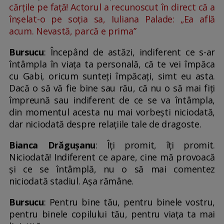
cărțile pe față! Actorul a recunoscut în direct că a
înșelat-o pe soția sa, Iuliana Palade: „Ea află
acum. Nevastă, parcă e prima”
Bursucu
: Începând de astăzi, indiferent ce s-ar
întâmpla în viața ta personală, că te vei împăca
cu Gabi, oricum sunteți împăcați, simt eu asta.
Dacă o să vă fie bine sau rău, că nu o să mai fiți
împreună sau indiferent de ce se va întâmpla,
din momentul acesta nu mai vorbești niciodată,
dar niciodată despre relațiile tale de dragoste.
Bianca Drăgușanu
: Îți promit, îți promit.
Niciodată! Indiferent ce apare, cine mă provoacă
și ce se întâmplă, nu o să mai comentez
niciodată stadiul. Așa rămâne.
Bursucu
: Pentru bine tău, pentru binele vostru,
pentru binele copilului tău, pentru viața ta mai