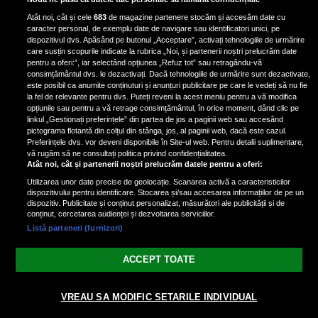
iubita lui, după ce au plecat din
Atât noi, cât și cele
683
de magazine partenere stocăm și accesăm date cu
casa Narcisei Balaban: „Noi
caracter personal, de exemplu date de navigare sau identificatori unici, pe
suntem într-o casă cu două-trei
dispozitivul dvs. Apăsând pe butonul „Acceptare”, activați tehnologiile de urmărire
etaje”
care susțin scopurile indicate la rubrica „Noi, și partenerii noștri prelucrăm date
pentru a oferi:”, iar selectând opțiunea „Refuz tot” sau retragându-vă
consimțământul dvs. le dezactivați. Dacă tehnologiile de urmărire sunt dezactivate,
este posibil ca anumite conținuturi și anunțuri publicitare pe care le vedeți să nu fie
Oana Roman, achiziție după
la fel de relevante pentru dvs. Puteți reveni la acest meniu pentru a vă modifica
achiziție. Suma exorbitantă pe
opțiunile sau pentru a vă retrage consimțământul, în orice moment, dând clic pe
linkul „Gestionați preferințele” din partea de jos a paginii web sau accesând
care a scos-o din buzunar pentru o
pictograma flotantă din colțul din stânga, jos, al paginii web, dacă este cazul.
pereche de ochelari de soare și un
Preferințele dvs. vor deveni disponibile în Site-ul web. Pentru detalii suplimentare,
parfum
vă rugăm să ne consultați politica privind confidențialitatea.
Atât noi, cât și partenerii noștri prelucrăm datele pentru a oferi:
Utilizarea unor date precise de geolocație. Scanarea activă a caracteristicilor
dispozitivului pentru identificare. Stocarea și/sau accesarea informațiilor de pe un
dispozitiv. Publicitate și conținut personalizat, măsurători ale publicității și de
conținut, cercetarea audienței și dezvoltarea serviciilor.
Listă parteneri (furnizori)
Vezi varianta Desktop
ACCEPT TOATE
Politica de confidențialitate
Politica cookies
Gestionați preferințele
|
|
© 2026 spectacola.ro | Toate drepturile rezervate.
VREAU SA MODIFIC SETARILE INDIVIDUAL