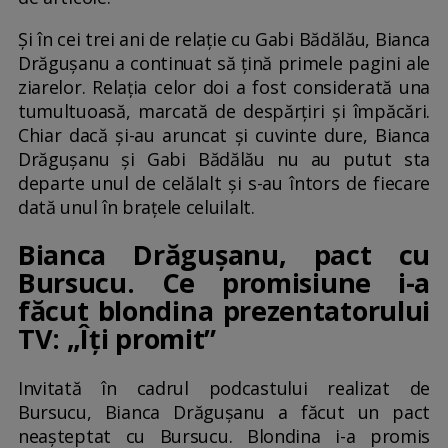
Și în cei trei ani de relație cu Gabi Bădălău, Bianca
Drăgușanu a continuat să țină primele pagini ale
ziarelor. Relația celor doi a fost considerată una
tumultuoasă, marcată de despărțiri și împăcări.
Chiar dacă și-au aruncat și cuvinte dure, Bianca
Drăgușanu și Gabi Bădălău nu au putut sta
departe unul de celălalt și s-au întors de fiecare
dată unul în brațele celuilalt.
Bianca Drăgușanu, pact cu
Bursucu. Ce promisiune i-a
făcut blondina prezentatorului
TV: „Îți promit”
Invitată în cadrul podcastului realizat de
Bursucu, Bianca Drăgușanu a făcut un pact
neașteptat cu Bursucu. Blondina i-a promis