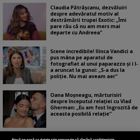
Claudia Pătrășcanu, dezvăluiri
despre adevăratul motiv al
destrămării trupei Exotic: „Îmi
pare rău că nu am mers mai
departe cu Andreea”
Scene incredibile! Ilinca Vandici a
pus mâna pe aparatul de
fotografiat al unui paparazzo și i l-
a aruncat la gunoi: „S-a dus la
poliție. Nu mai aveam aer”
Oana Moșneagu, mărturisiri
despre începutul relației cu Vlad
Gherman: „Eu am fost îngrozită de
aceasta posibilă relație”
Unde locuiesc Alberto Guță și
Nouă ne pasă ca datele tale personale să rămână confidențiale