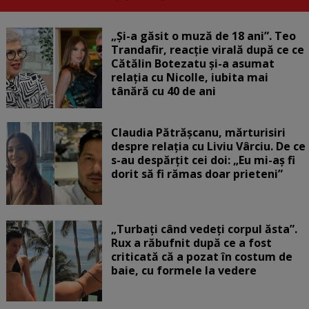
„Și-a găsit o muză de 18 ani”. Teo
Trandafir, reacție virală după ce ce
Cătălin Botezatu și-a asumat
relația cu Nicolle, iubita mai
tânără cu 40 de ani
Claudia Pătrășcanu, mărturisiri
despre relația cu Liviu Vârciu. De ce
s-au despărțit cei doi: „Eu mi-aș fi
dorit să fi rămas doar prieteni”
„Turbați când vedeți corpul ăsta”.
Rux a răbufnit după ce a fost
criticată că a pozat în costum de
baie, cu formele la vedere