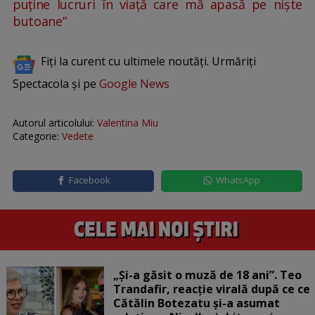
puține lucruri în viață care mă apasă pe niște
butoane”
Fiți la curent cu ultimele noutăți. Urmăriți
Spectacola și pe
Google News
Autorul articolului:
Valentina Miu
Categorie:
Vedete
Facebook
WhatsApp
„Și-a găsit o muză de 18 ani”. Teo
Trandafir, reacție virală după ce ce
Cătălin Botezatu și-a asumat