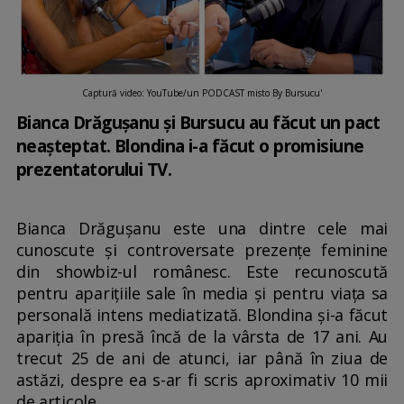
Captură video: YouTube/un PODCAST misto By Bursucu'
Bianca Drăgușanu și Bursucu au făcut un pact
neașteptat. Blondina i-a făcut o promisiune
prezentatorului TV.
Bianca Drăgușanu este una dintre cele mai
cunoscute și controversate prezențe feminine
din showbiz-ul românesc. Este recunoscută
pentru aparițiile sale în media și pentru viața sa
personală intens mediatizată. Blondina și-a făcut
apariția în presă încă de la vârsta de 17 ani. Au
trecut 25 de ani de atunci, iar până în ziua de
astăzi, despre ea s-ar fi scris aproximativ 10 mii
de articole.