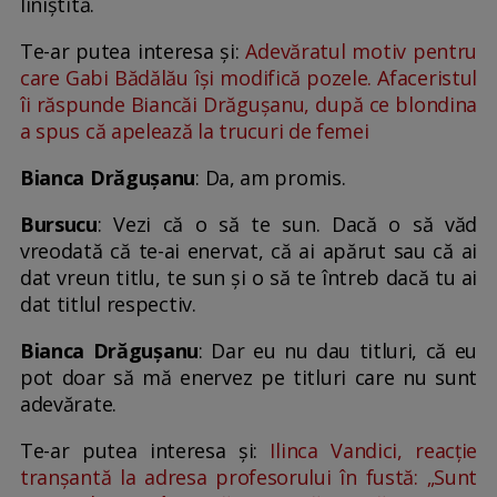
liniștită.
Te-ar putea interesa și:
Adevăratul motiv pentru
care Gabi Bădălău își modifică pozele. Afaceristul
îi răspunde Biancăi Drăgușanu, după ce blondina
a spus că apelează la trucuri de femei
Bianca Drăgușanu
: Da, am promis.
Bursucu
: Vezi că o să te sun. Dacă o să văd
vreodată că te-ai enervat, că ai apărut sau că ai
dat vreun titlu, te sun și o să te întreb dacă tu ai
dat titlul respectiv.
Bianca Drăgușanu
: Dar eu nu dau titluri, că eu
pot doar să mă enervez pe titluri care nu sunt
adevărate.
Te-ar putea interesa și:
Ilinca Vandici, reacție
tranșantă la adresa profesorului în fustă: „Sunt