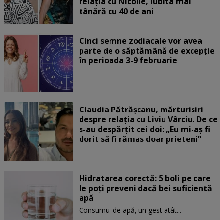
relația cu Nicolle, iubita mai
tânără cu 40 de ani
Cinci semne zodiacale vor avea
parte de o săptămână de excepție
în perioada 3-9 februarie
Claudia Pătrășcanu, mărturisiri
despre relația cu Liviu Vârciu. De ce
s-au despărțit cei doi: „Eu mi-aș fi
dorit să fi rămas doar prieteni”
Hidratarea corectă: 5 boli pe care
le poți preveni dacă bei suficientă
apă
Consumul de apă, un gest atât...