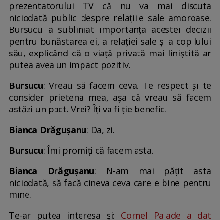
prezentatorului TV că nu va mai discuta
niciodată public despre relațiile sale amoroase.
Bursucu a subliniat importanța acestei decizii
pentru bunăstarea ei, a relației sale și a copilului
său, explicând că o viață privată mai liniștită ar
putea avea un impact pozitiv.
Bursucu
: Vreau să facem ceva. Te respect și te
consider prietena mea, așa că vreau să facem
astăzi un pact. Vrei? Îți va fi ție benefic.
Bianca Drăgușanu
: Da, zi.
Bursucu
: Îmi promiți că facem asta.
Bianca Drăgușanu
: N-am mai pățit asta
niciodată, să facă cineva ceva care e bine pentru
mine.
Te-ar putea interesa și:
Cornel Palade a dat