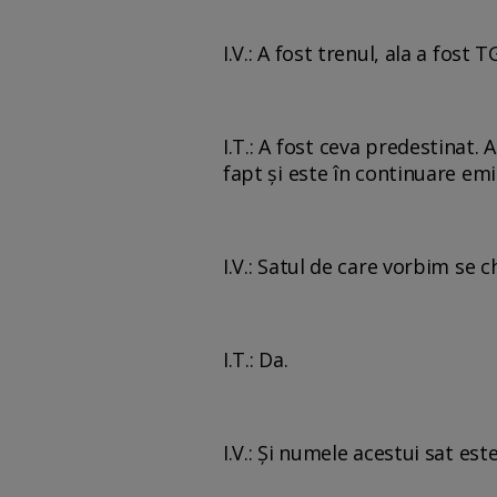
I.V.: A fost trenul, ala a fost
I.T.: A fost ceva predestinat
fapt şi este în continuare emi
I.V.: Satul de care vorbim se
I.T.: Da.
I.V.: Și numele acestui sat es