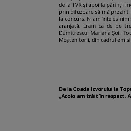
de la TVR şi apoi la părinţii 
prin difuzoare să mă prezint l
la concurs. N-am înţeles nimi
aranjată. Eram ca de pe tren
Dumitrescu, Mariana Şoi, Tot
Moştenitorii, din cadrul emisi
De la Coada Izvorului la Topul
„Acolo am trăit în respect. 