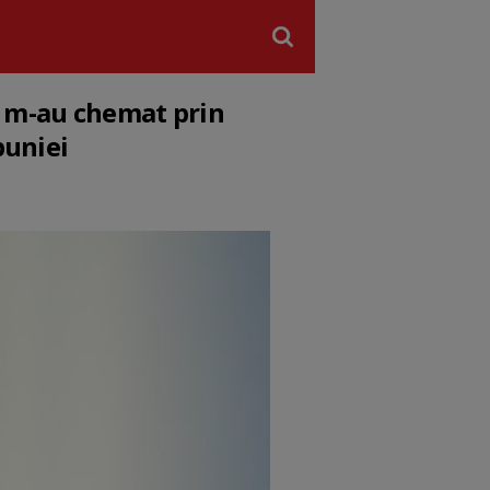
și m-au chemat prin
buniei