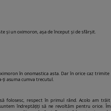
Este şi un oximoron, așa de început și de sfârșit.
n oximoron în onomastica asta. Dar în orice caz trimite l
e a-ţi asuma cumva trecutul.
e să folosesc, respect în primul rând. Acolo am tră
untem îndreptăţiţi să ne revoltăm pentru orice. Împ