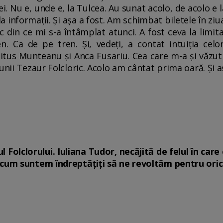
mei. Nu e, unde e, la Tulcea. Au sunat acolo, de acolo e
a informaţii. Şi aşa a fost. Am schimbat biletele în zi
c din ce mi s-a întâmplat atunci. A fost ceva la lim
. Ca de pe tren. Şi, vedeţi, a contat intuiţia cel
itus Munteanu şi Anca Fusariu. Cea care m-a şi văzut 
unii Tezaur Folcloric. Acolo am cântat prima oară. Şi a
 Folclorului. Iuliana Tudor, necăjită de felul în care
Acum suntem îndreptăţiţi să ne revoltăm pentru ori