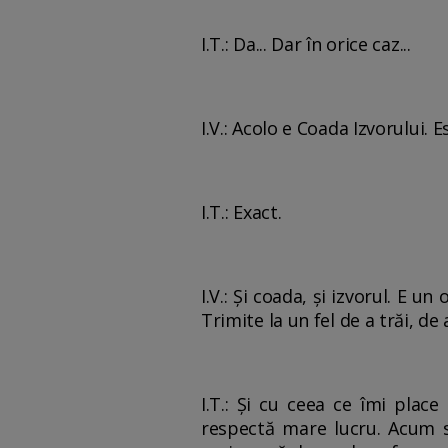
I.T.: Da... Dar în orice caz...
I.V.: Acolo e Coada Izvorului. 
I.T.: Exact.
I.V.: Şi coada, şi izvorul. E u
Trimite la un fel de a trăi, d
I.T.: Şi cu ceea ce îmi plac
respectă mare lucru. Acum s