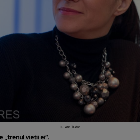
Iuliana Tudor
 „trenul vieții ei”.