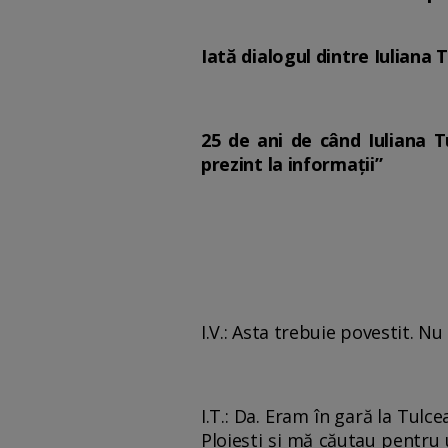
Iată dialogul dintre Iuliana 
25 de ani de când Iuliana T
prezint la informaţii”
I.V.: Asta trebuie povestit. Nu 
I.T.: Da. Eram în gară la Tul
Ploieşti şi mă căutau pentru 