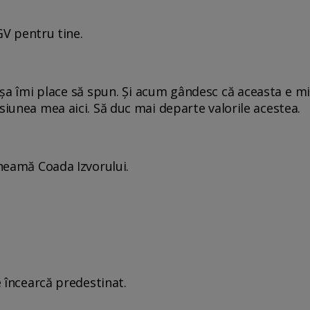
 TGV pentru tine.
. Aşa îmi place să spun. Şi acum gândesc că aceasta e m
siunea mea aici. Să duc mai departe valorile acestea.
 cheamă Coada Izvorului.
te încearcă predestinat.