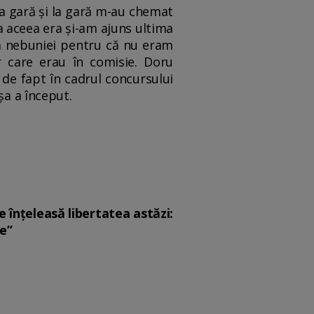
 la gară şi la gară m-au chemat
ua aceea era şi-am ajuns ultima
ita nebuniei pentru că nu eram
or care erau în comisie. Doru
de fapt în cadrul concursului
şa a început.
 e înțeleasă libertatea astăzi:
ce”