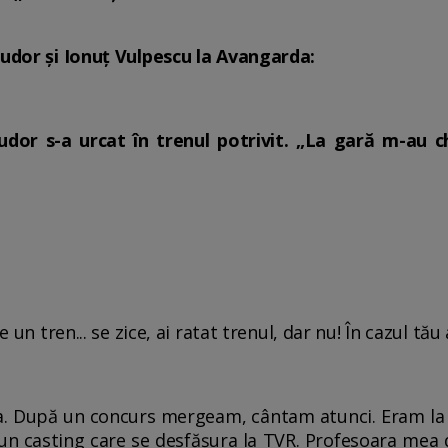
Tudor și Ionuț Vulpescu la Avangarda:
udor s-a urcat în trenul potrivit. „La gară m-au
e un tren... se zice, ai ratat trenul, dar nu! În cazul tău
cea. După un concurs mergeam, cântam atunci. Eram la
un casting care se desfăşura la TVR. Profesoara mea 