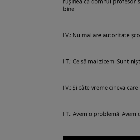
ruşinea că domnul profesor s
bine.
I.V.: Nu mai are autoritate şc
I.T.: Ce să mai zicem. Sunt niş
I.V.: Şi câte vreme cineva care
I.T.: Avem o problemă. Avem