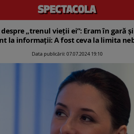
 despre „trenul vieții ei”: Eram în gară 
t la informaţii: A fost ceva la limita ne
Data publicării:
07.07.2024 19:10