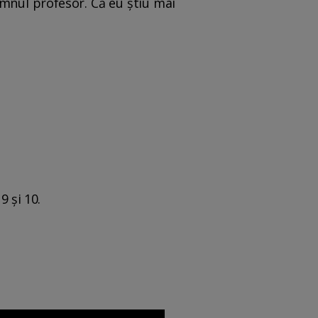
mnul profesor. Că eu ştiu mai
9 şi 10.