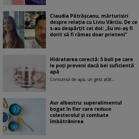
Claudia Pătrășcanu, mărturisiri
despre relația cu Liviu Vârciu. De ce
s-au despărțit cei doi: „Eu mi-aș fi
dorit să fi rămas doar prieteni”
Hidratarea corectă: 5 boli pe care
le poți preveni dacă bei suficientă
apă
Consumul de apă, un gest atât...
Aur albastru: superalimentul
bogat în fier care reduce
colesterolul și combate
îmbătrânirea