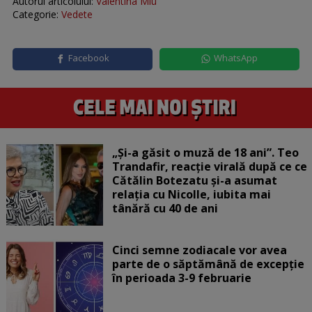
Autorul articolului:
Valentina Miu
Categorie:
Vedete
Facebook
WhatsApp
„Și-a găsit o muză de 18 ani”. Teo
Trandafir, reacție virală după ce ce
Cătălin Botezatu și-a asumat
relația cu Nicolle, iubita mai
tânără cu 40 de ani
Cinci semne zodiacale vor avea
parte de o săptămână de excepție
în perioada 3-9 februarie