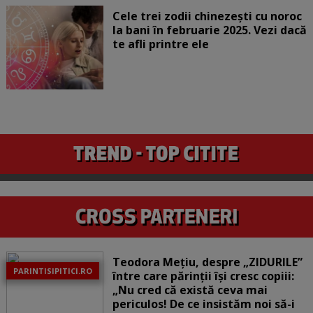
Cele trei zodii chinezești cu noroc
la bani în februarie 2025. Vezi dacă
te afli printre ele
Teodora Mețiu, despre „ZIDURILE”
PARINTISIPITICI.RO
între care părinții își cresc copiii:
„Nu cred că există ceva mai
periculos! De ce insistăm noi să-i