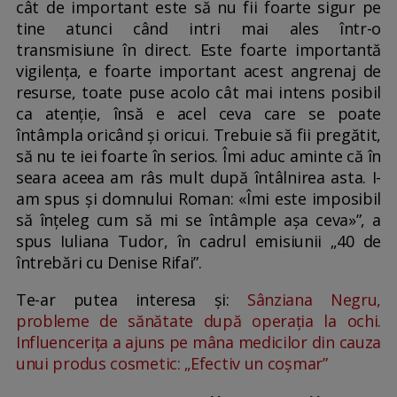
cât de important este să nu fii foarte sigur pe
tine atunci când intri mai ales într-o
transmisiune în direct. Este foarte importantă
vigilența, e foarte important acest angrenaj de
resurse, toate puse acolo cât mai intens posibil
ca atenție, însă e acel ceva care se poate
întâmpla oricând și oricui. Trebuie să fii pregătit,
să nu te iei foarte în serios. Îmi aduc aminte că în
seara aceea am râs mult după întâlnirea asta. I-
am spus și domnului Roman: «Îmi este imposibil
să înțeleg cum să mi se întâmple așa ceva»”, a
spus Iuliana Tudor, în cadrul emisiunii „40 de
întrebări cu Denise Rifai”.
Te-ar putea interesa și:
Sânziana Negru,
probleme de sănătate după operația la ochi.
Influencerița a ajuns pe mâna medicilor din cauza
unui produs cosmetic: „Efectiv un coșmar”