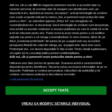
pus mâna pe aparatul de
Atât noi, cât și cele
683
de magazine partenere stocăm și accesăm date cu
fotografiat al unui paparazzo și i l-
caracter personal, de exemplu date de navigare sau identificatori unici, pe
a aruncat la gunoi: „S-a dus la
dispozitivul dvs. Apăsând pe butonul „Acceptare”, activați tehnologiile de urmărire
poliție. Nu mai aveam aer”
care susțin scopurile indicate la rubrica „Noi, și partenerii noștri prelucrăm date
pentru a oferi:”, iar selectând opțiunea „Refuz tot” sau retragându-vă
consimțământul dvs. le dezactivați. Dacă tehnologiile de urmărire sunt dezactivate,
este posibil ca anumite conținuturi și anunțuri publicitare pe care le vedeți să nu fie
Oana Moșneagu, mărturisiri
la fel de relevante pentru dvs. Puteți reveni la acest meniu pentru a vă modifica
despre începutul relației cu Vlad
opțiunile sau pentru a vă retrage consimțământul, în orice moment, dând clic pe
linkul „Gestionați preferințele” din partea de jos a paginii web sau accesând
Gherman: „Eu am fost îngrozită de
pictograma flotantă din colțul din stânga, jos, al paginii web, dacă este cazul.
aceasta posibilă relație”
Preferințele dvs. vor deveni disponibile în Site-ul web. Pentru detalii suplimentare,
vă rugăm să ne consultați politica privind confidențialitatea.
Atât noi, cât și partenerii noștri prelucrăm datele pentru a oferi:
Utilizarea unor date precise de geolocație. Scanarea activă a caracteristicilor
dispozitivului pentru identificare. Stocarea și/sau accesarea informațiilor de pe un
dispozitiv. Publicitate și conținut personalizat, măsurători ale publicității și de
conținut, cercetarea audienței și dezvoltarea serviciilor.
Listă parteneri (furnizori)
Vezi varianta Desktop
ACCEPT TOATE
Politica de confidențialitate
Politica cookies
Gestionați preferințele
|
|
© 2026 spectacola.ro | Toate drepturile rezervate.
VREAU SA MODIFIC SETARILE INDIVIDUAL