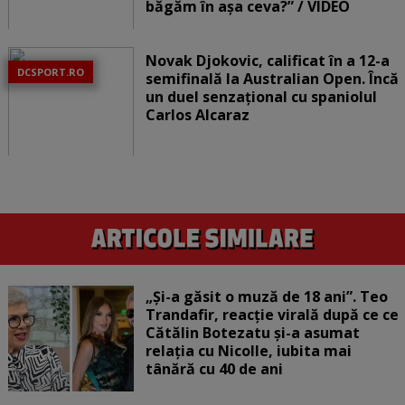
băgăm în așa ceva?” / VIDEO
Novak Djokovic, calificat în a 12-a
DCSPORT.RO
semifinală la Australian Open. Încă
un duel senzațional cu spaniolul
Carlos Alcaraz
„Și-a găsit o muză de 18 ani”. Teo
Trandafir, reacție virală după ce ce
Cătălin Botezatu și-a asumat
relația cu Nicolle, iubita mai
tânără cu 40 de ani