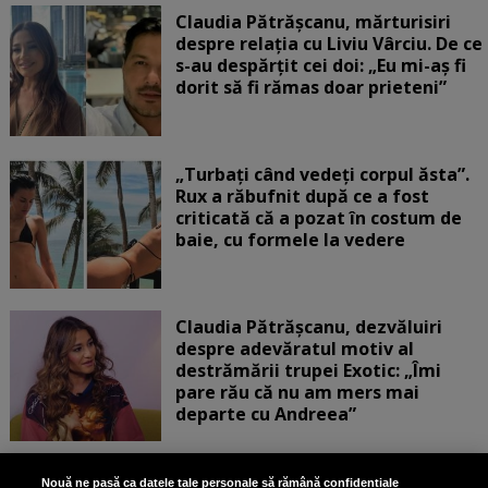
Claudia Pătrășcanu, mărturisiri
despre relația cu Liviu Vârciu. De ce
s-au despărțit cei doi: „Eu mi-aș fi
dorit să fi rămas doar prieteni”
„Turbați când vedeți corpul ăsta”.
Rux a răbufnit după ce a fost
criticată că a pozat în costum de
baie, cu formele la vedere
Claudia Pătrășcanu, dezvăluiri
despre adevăratul motiv al
destrămării trupei Exotic: „Îmi
pare rău că nu am mers mai
departe cu Andreea”
Scene incredibile! Ilinca Vandici a
Nouă ne pasă ca datele tale personale să rămână confidențiale