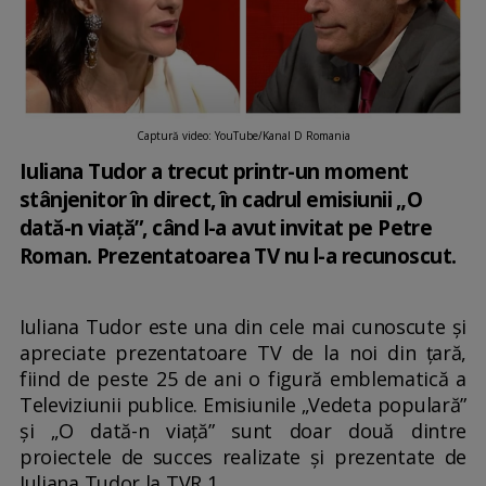
Captură video: YouTube/Kanal D Romania
Iuliana Tudor a trecut printr-un moment
stânjenitor în direct, în cadrul emisiunii „O
dată-n viață”, când l-a avut invitat pe Petre
Roman. Prezentatoarea TV nu l-a recunoscut.
Iuliana Tudor este una din cele mai cunoscute și
apreciate prezentatoare TV de la noi din țară,
fiind de peste 25 de ani o figură emblematică a
Televiziunii publice. Emisiunile „Vedeta populară”
și „O dată-n viață” sunt doar două dintre
proiectele de succes realizate și prezentate de
Iuliana Tudor la TVR 1.