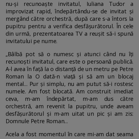
nu-și recunoaște invitatul, Iuliana Tudor a
improvizat rapid, îndepărtându-se de invitat și
mergând către orchestră, după care s-a întors la
pupitru pentru a verifica desfășurătorul. În cele
din urmă, prezentatoarea TV a reușit să-i spună
invitatului pe nume.
„Bâlbă pot să o numesc și atunci când nu îți
recunoști invitatul, care este o persoană publică.
A-l avea în față la o distanță de un metru pe Petre
Roman la O dată-n viață și să am un blocaj
mental... Pur și simplu, nu am putut să-i rostesc
numele. Am fost blocată. Am construit imediat
ceva, m-am îndepărtat, m-am dus către
orchestră, am revenit la pupitru, unde aveam
desfășurătorul și m-am uitat un pic și am zis:
Domnule Petre Roman...
Acela a fost momentul în care mi-am dat seama