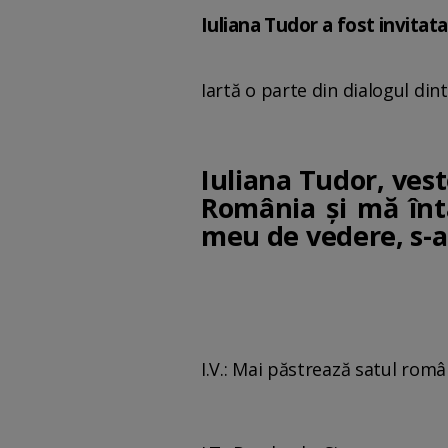
Iuliana Tudor a fost invitat
Iartă o parte din dialogul dint
Iuliana Tudor, ves
România şi mă înt
meu de vedere, s-a
I.V.: Mai păstrează satul româ