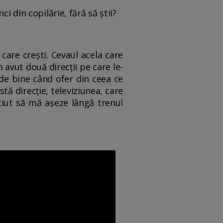
i din copilărie, fără să ştii?
care creşti. Cevaul acela care
 avut două direcţii pe care le-
 de bine când ofer din ceea ce
stă direcţie, televiziunea, care
tiut să mă aşeze lângă trenul