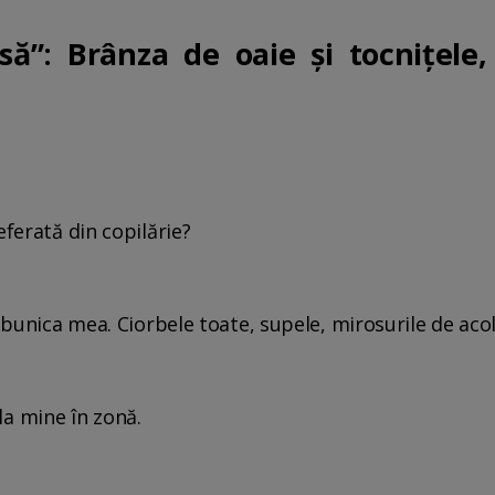
ă”: Brânza de oaie și tocnițele, 
eferată din copilărie?
e bunica mea. Ciorbele toate, supele, mirosurile de aco
i la mine în zonă.