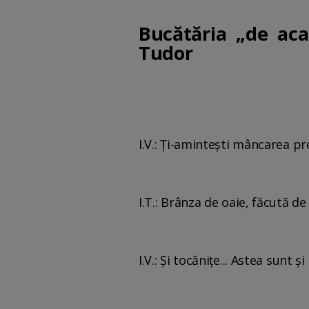
Bucătăria „de acas
Tudor
I.V.: Ţi-aminteşti mâncarea pr
I.T.: Brânza de oaie, făcută d
I.V.: Și tocăniţe... Astea sunt ș