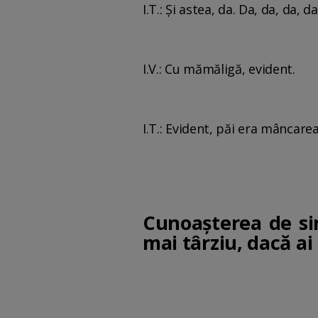
I.T.: Şi astea, da. Da, da, da, d
I.V.: Cu mămăligă, evident.
I.T.: Evident, păi era mâncare
Cunoașterea de sin
mai târziu, dacă ai 