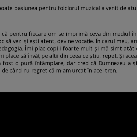
poate pasiunea pentru folclorul muzical a venit de atunc
ed că pentru fiecare om se imprimă ceva din mediul în 
c să vezi şi eşti atent, devine vocaţie. În cazul meu, am
Pedagogia. Îmi plac copiii foarte mult şi mă simt atât
mi place să învăţ pe alţii din ceea ce ştiu, repet. Şi acea
 a fost o pură întâmplare, dar cred că Dumnezeu a ş
ni de când nu regret că m-am urcat în acel tren.