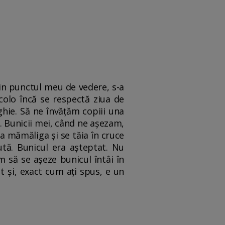
din punctul meu de vedere, s-a
Acolo încă se respectă ziua de
ghie. Să ne învăţăm copiii una
ă. Bunicii mei, când ne aşezam,
a mămăliga şi se tăia în cruce
ută. Bunicul era aşteptat. Nu
 să se aşeze bunicul întâi în
şi, exact cum aţi spus, e un