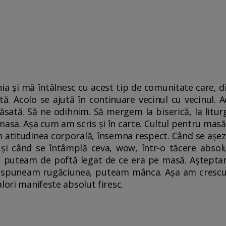
nia şi mă întâlnesc cu acest tip de comunitate care, 
ută. Acolo se ajută în continuare vecinul cu vecinul. 
sată. Să ne odihnim. Să mergem la biserică, la litur
 masa. Aşa cum am scris şi în carte. Cultul pentru mas
in atitudinea corporală, însemna respect. Când se aşez
 şi când se întâmplă ceva, wow, într-o tăcere absol
 puteam de poftă legat de ce era pe masă. Aşteptam
e spuneam rugăciunea, puteam mânca. Aşa am crescut 
alori manifeste absolut firesc.