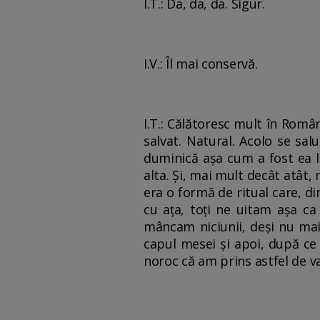
I.T.: Da, da, da. Sigur.
I.V.: Îl mai conservă.
I.T.: Călătoresc mult în Româ
salvat. Natural. Acolo se sal
duminică aşa cum a fost ea lă
alta. Şi, mai mult decât atât,
era o formă de ritual care, d
cu aţa, toţi ne uitam aşa ca
mâncam niciunii, deşi nu mai
capul mesei şi apoi, după c
noroc că am prins astfel de v