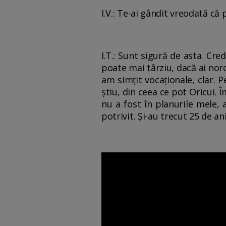
I.V.: Te-ai gândit vreodată că 
I.T.: Sunt sigură de asta. Cr
poate mai târziu, dacă ai noro
am simţit vocaţionale, clar. 
ştiu, din ceea ce pot Oricui. Î
nu a fost în planurile mele,
potrivit. Şi-au trecut 25 de a