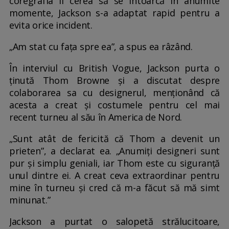
coregrafia îi cerea să se întoarcă în anumite
momente, Jackson s-a adaptat rapid pentru a
evita orice incident.
„Am stat cu fața spre ea”, a spus ea râzând.
În interviul cu British Vogue, Jackson purta o
ținută Thom Browne și a discutat despre
colaborarea sa cu designerul, menționând că
acesta a creat și costumele pentru cel mai
recent turneu al său în America de Nord.
„Sunt atât de fericită că Thom a devenit un
prieten”, a declarat ea. „Anumiți designeri sunt
pur și simplu geniali, iar Thom este cu siguranță
unul dintre ei. A creat ceva extraordinar pentru
mine în turneu și cred că m-a făcut să mă simt
minunat.”
Jackson a purtat o salopetă strălucitoare,