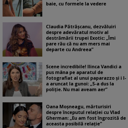
baie, cu formele la vedere
Claudia Pătrășcanu, dezvăluiri
despre adevăratul motiv al
destrămării trupei Exotic: „Îmi
pare rău că nu am mers mai
departe cu Andreea”
Scene incredibile! Ilinca Vandici a
pus mâna pe aparatul de
fotografiat al unui paparazzo și i l-
a aruncat la gunoi: „S-a dus la
poliție. Nu mai aveam aer”
Oana Moșneagu, mărturisiri
despre începutul relației cu Vlad
Gherman: „Eu am fost îngrozită de
aceasta posibilă relație”