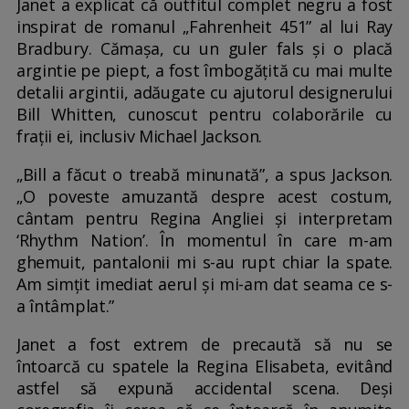
Janet a explicat că outfitul complet negru a fost
inspirat de romanul „Fahrenheit 451” al lui Ray
Bradbury. Cămașa, cu un guler fals și o placă
argintie pe piept, a fost îmbogățită cu mai multe
detalii argintii, adăugate cu ajutorul designerului
Bill Whitten, cunoscut pentru colaborările cu
frații ei, inclusiv Michael Jackson.
„Bill a făcut o treabă minunată”, a spus Jackson.
„O poveste amuzantă despre acest costum,
cântam pentru Regina Angliei și interpretam
‘Rhythm Nation’. În momentul în care m-am
ghemuit, pantalonii mi s-au rupt chiar la spate.
Am simțit imediat aerul și mi-am dat seama ce s-
a întâmplat.”
Janet a fost extrem de precaută să nu se
întoarcă cu spatele la Regina Elisabeta, evitând
astfel să expună accidental scena. Deși