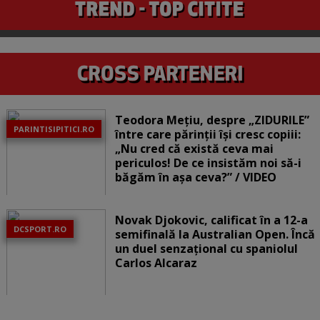
Teodora Mețiu, despre „ZIDURILE”
PARINTISIPITICI.RO
între care părinții își cresc copiii:
„Nu cred că există ceva mai
periculos! De ce insistăm noi să-i
băgăm în așa ceva?” / VIDEO
Novak Djokovic, calificat în a 12-a
DCSPORT.RO
semifinală la Australian Open. Încă
un duel senzațional cu spaniolul
Carlos Alcaraz