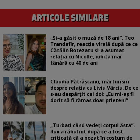
„Și-a găsit o muză de 18 ani”. Teo
Trandafir, reacție virală după ce ce
Cătălin Botezatu și-a asumat
relația cu Nicolle, iubita mai
tânără cu 40 de ani
Claudia Pătrășcanu, mărturisiri
despre relația cu Liviu Vârciu. De ce
s-au despărțit cei doi: „Eu mi-aș fi
dorit să fi rămas doar prieteni”
„Turbați când vedeți corpul ăsta”.
Rux a răbufnit după ce a fost
criticată că a pozat în costum de