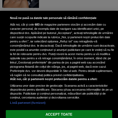
Unde locuiesc Alberto Guță și
Nouă ne pasă ca datele tale personale să rămână confidențiale
iubita lui, după ce au plecat din
Atât noi, cât și cele
683
de magazine partenere stocăm și accesăm date cu
casa Narcisei Balaban: „Noi
caracter personal, de exemplu date de navigare sau identificatori unici, pe
suntem într-o casă cu două-trei
dispozitivul dvs. Apăsând pe butonul „Acceptare”, activați tehnologiile de urmărire
etaje”
care susțin scopurile indicate la rubrica „Noi, și partenerii noștri prelucrăm date
pentru a oferi:”, iar selectând opțiunea „Refuz tot” sau retragându-vă
consimțământul dvs. le dezactivați. Dacă tehnologiile de urmărire sunt dezactivate,
este posibil ca anumite conținuturi și anunțuri publicitare pe care le vedeți să nu fie
Oana Roman, achiziție după
la fel de relevante pentru dvs. Puteți reveni la acest meniu pentru a vă modifica
achiziție. Suma exorbitantă pe
opțiunile sau pentru a vă retrage consimțământul, în orice moment, dând clic pe
linkul „Gestionați preferințele” din partea de jos a paginii web sau accesând
care a scos-o din buzunar pentru o
pictograma flotantă din colțul din stânga, jos, al paginii web, dacă este cazul.
pereche de ochelari de soare și un
Preferințele dvs. vor deveni disponibile în Site-ul web. Pentru detalii suplimentare,
parfum
vă rugăm să ne consultați politica privind confidențialitatea.
Atât noi, cât și partenerii noștri prelucrăm datele pentru a oferi:
Utilizarea unor date precise de geolocație. Scanarea activă a caracteristicilor
dispozitivului pentru identificare. Stocarea și/sau accesarea informațiilor de pe un
dispozitiv. Publicitate și conținut personalizat, măsurători ale publicității și de
conținut, cercetarea audienței și dezvoltarea serviciilor.
Listă parteneri (furnizori)
Vezi varianta Desktop
ACCEPT TOATE
Politica de confidențialitate
Politica cookies
Gestionați preferințele