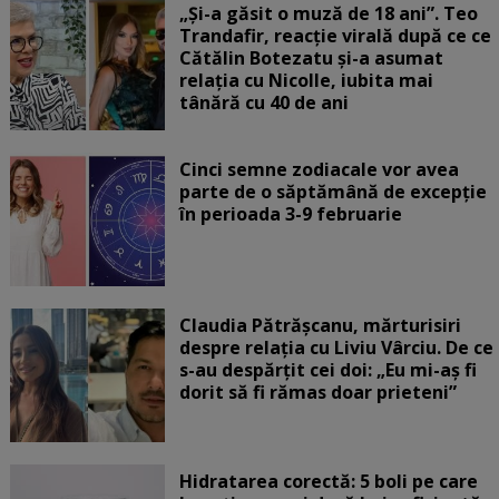
„Și-a găsit o muză de 18 ani”. Teo
Trandafir, reacție virală după ce ce
Cătălin Botezatu și-a asumat
relația cu Nicolle, iubita mai
tânără cu 40 de ani
Cinci semne zodiacale vor avea
parte de o săptămână de excepție
în perioada 3-9 februarie
Claudia Pătrășcanu, mărturisiri
despre relația cu Liviu Vârciu. De ce
s-au despărțit cei doi: „Eu mi-aș fi
dorit să fi rămas doar prieteni”
Hidratarea corectă: 5 boli pe care