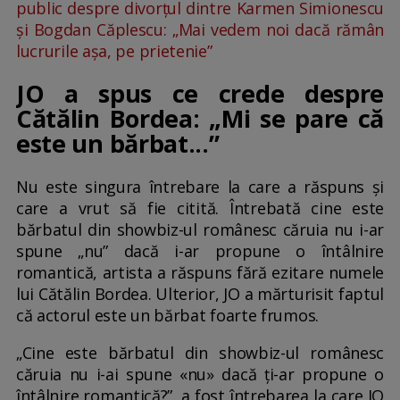
public despre divorțul dintre Karmen Simionescu
și Bogdan Căplescu: „Mai vedem noi dacă rămân
lucrurile așa, pe prietenie”
JO a spus ce crede despre
Cătălin Bordea: „Mi se pare că
este un bărbat...”
Nu este singura întrebare la care a răspuns și
care a vrut să fie citită. Întrebată cine este
bărbatul din showbiz-ul românesc căruia nu i-ar
spune „nu” dacă i-ar propune o întâlnire
romantică, artista a răspuns fără ezitare numele
lui Cătălin Bordea. Ulterior, JO a mărturisit faptul
că actorul este un bărbat foarte frumos.
„Cine este bărbatul din showbiz-ul românesc
căruia nu i-ai spune «nu» dacă ți-ar propune o
întâlnire romantică?”, a fost întrebarea la care JO