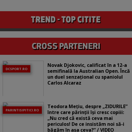
Novak Djokovic, calificat în a 12-a
DCSPORT.RO
semifinală la Australian Open. Încă
un duel senzațional cu spaniolul
Carlos Alcaraz
Teodora Mețiu, despre „ZIDURILE”
PARINTISIPITICI.RO
între care părinții își cresc copiii:
„Nu cred că există ceva mai
periculos! De ce insistăm noi să-i
băgăm în așa ceva?” / VIDEO