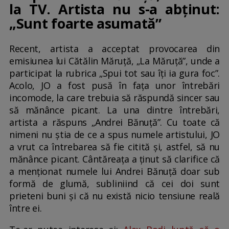
la TV. Artista nu s-a abținut:
„Sunt foarte asumată”
Recent, artista a acceptat provocarea din
emisiunea lui Cătălin Măruță, „La Măruță”, unde a
participat la rubrica „Spui tot sau îți ia gura foc”.
Acolo, JO a fost pusă în fața unor întrebări
incomode, la care trebuia să răspundă sincer sau
să mănânce picant. La una dintre întrebări,
artista a răspuns „Andrei Bănuță”. Cu toate că
nimeni nu știa de ce a spus numele artistului, JO
a vrut ca întrebarea să fie citită și, astfel, să nu
mănânce picant. Cântăreața a ținut să clarifice că
a menționat numele lui Andrei Bănuță doar sub
formă de glumă, subliniind că cei doi sunt
prieteni buni și că nu există nicio tensiune reală
între ei.