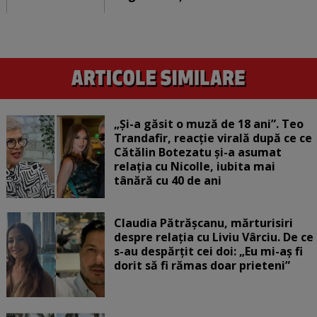
„Și-a găsit o muză de 18 ani”. Teo
Trandafir, reacție virală după ce ce
Cătălin Botezatu și-a asumat
relația cu Nicolle, iubita mai
tânără cu 40 de ani
Claudia Pătrășcanu, mărturisiri
despre relația cu Liviu Vârciu. De ce
s-au despărțit cei doi: „Eu mi-aș fi
dorit să fi rămas doar prieteni”