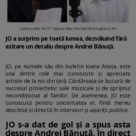
Captură video: Pro TV. Captură video: YouTube/Gând la gând cu Teo
JO a surprins pe toată lumea, dezvăluind fără
ezitare un detaliu despre Andrei Bănuță.
JO, pe numele său din buletin Ioana Anuța, este
una dintre cele mai cunoscute și apreciate
artiste de la noi din țară. Cântăreața se bucură de
succesul proiectelor sale muzicale și de sprijinul
necondiționat al fanilor. De asemenea, JO este
cunoscută pentru sinceritatea ei, fiind mereu
deschisă și directă în interviuri și apariții publice.
JO s-a dat de gol și a spus asta
despre Andrei Bănuță, în direct