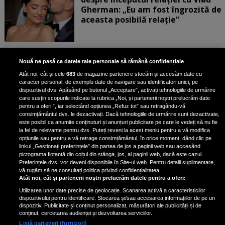
Gherman: „Eu am fost îngrozită de
aceasta posibilă relație”
Unde locuiesc Alberto Guță și
Nouă ne pasă ca datele tale personale să rămână confidențiale
iubita lui, după ce au plecat din
Atât noi, cât și cele
683
de magazine partenere stocăm și accesăm date cu
casa Narcisei Balaban: „Noi
caracter personal, de exemplu date de navigare sau identificatori unici, pe
suntem într-o casă cu două-trei
dispozitivul dvs. Apăsând pe butonul „Acceptare”, activați tehnologiile de urmărire
etaje”
care susțin scopurile indicate la rubrica „Noi, și partenerii noștri prelucrăm date
pentru a oferi:”, iar selectând opțiunea „Refuz tot” sau retragându-vă
consimțământul dvs. le dezactivați. Dacă tehnologiile de urmărire sunt dezactivate,
este posibil ca anumite conținuturi și anunțuri publicitare pe care le vedeți să nu fie
Oana Roman, achiziție după
la fel de relevante pentru dvs. Puteți reveni la acest meniu pentru a vă modifica
achiziție. Suma exorbitantă pe
opțiunile sau pentru a vă retrage consimțământul, în orice moment, dând clic pe
linkul „Gestionați preferințele” din partea de jos a paginii web sau accesând
care a scos-o din buzunar pentru o
pictograma flotantă din colțul din stânga, jos, al paginii web, dacă este cazul.
pereche de ochelari de soare și un
Preferințele dvs. vor deveni disponibile în Site-ul web. Pentru detalii suplimentare,
parfum
vă rugăm să ne consultați politica privind confidențialitatea.
Atât noi, cât și partenerii noștri prelucrăm datele pentru a oferi:
Utilizarea unor date precise de geolocație. Scanarea activă a caracteristicilor
dispozitivului pentru identificare. Stocarea și/sau accesarea informațiilor de pe un
dispozitiv. Publicitate și conținut personalizat, măsurători ale publicității și de
conținut, cercetarea audienței și dezvoltarea serviciilor.
Listă parteneri (furnizori)