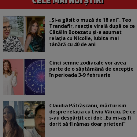
„Și-a găsit o muză de 18 ani”. Teo
Trandafir, reacție virală după ce ce
Cătălin Botezatu și-a asumat
relația cu Nicolle, iubita mai
tânără cu 40 de ani
Cinci semne zodiacale vor avea
parte de o săptămână de excepție
în perioada 3-9 februarie
Claudia Pătrășcanu, mărturisiri
despre relația cu Liviu Vârciu. De ce
s-au despărțit cei doi: „Eu mi-aș fi
dorit să fi rămas doar prieteni”