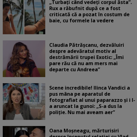
„Turbați când vedeți corpul ăsta”.
Rux a răbufnit după ce a fost
criticată că a pozat în costum de
baie, cu formele la vedere
Claudia Pătrășcanu, dezvăluiri
despre adevăratul motiv al
destrămării trupei Exotic: „Îmi
pare rău că nu am mers mai
departe cu Andreea”
Scene incredibile! Ilinca Vandici a
pus mâna pe aparatul de
fotografiat al unui paparazzo și i l-
a aruncat la gunoi: „S-a dus la
poliție. Nu mai aveam aer”
Oana Moșneagu, mărturisiri
despre începutul relației cu Vlad