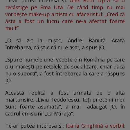
Te-ar putea interesa și:
Alex Bodi luptă să o
recâștige pe Ema Uta. De când timp nu mai
vorbește make-up artista cu afaceristul: „Cred că
ăsta a fost un lucru care ne-a afectat foarte
mult”
„O să zic la mișto, Andrei Bănuță. Arată
întrebarea, că știe că nu e așa”, a spus JO.
„Spune numele unei vedete din România pe care
o urmărești pe rețelele de socializare, chiar dacă
nu o suporți”, a fost întrebarea la care a răspuns
JO.
Această replică a fost urmată de o altă
mărturisire. „Liviu Teodorescu, toți prietenii mei.
Sunt foarte asumată”, a mai adăugat JO, în
cadrul emisiunii „La Măruță”.
Te-ar putea interesa și:
Ioana Ginghină a vorbit