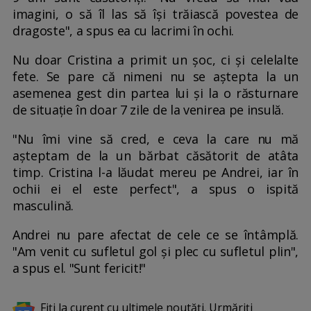
imagini, o să îl las să își trăiască povestea de
dragoste", a spus ea cu lacrimi în ochi.
Nu doar Cristina a primit un șoc, ci și celelalte
fete. Se pare că nimeni nu se aștepta la un
asemenea gest din partea lui și la o răsturnare
de situație în doar 7 zile de la venirea pe insulă.
"Nu îmi vine să cred, e ceva la care nu mă
așteptam de la un bărbat căsătorit de atâta
timp. Cristina l-a lăudat mereu pe Andrei, iar în
ochii ei el este perfect", a spus o ispită
masculină.
Andrei nu pare afectat de cele ce se întâmplă.
"Am venit cu sufletul gol și plec cu sufletul plin",
a spus el. "Sunt fericit!"
Fiți la curent cu ultimele noutăți. Urmăriți