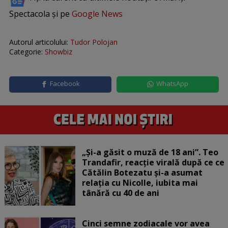
Spectacola și pe
Google News
Autorul articolului:
Tudor Polojan
Categorie:
Showbiz
Facebook
WhatsApp
„Și-a găsit o muză de 18 ani”. Teo
Trandafir, reacție virală după ce ce
Cătălin Botezatu și-a asumat
relația cu Nicolle, iubita mai
tânără cu 40 de ani
Cinci semne zodiacale vor avea