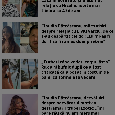
Cătălin Botezatu și-a asumat
relația cu Nicolle, iubita mai
tânără cu 40 de ani
Claudia Pătrășcanu, mărturisiri
despre relația cu Liviu Vârciu. De ce
s-au despărțit cei doi: „Eu mi-aș fi
dorit să fi rămas doar prieteni”
„Turbați când vedeți corpul ăsta”.
Rux a răbufnit după ce a fost
criticată că a pozat în costum de
baie, cu formele la vedere
Claudia Pătrășcanu, dezvăluiri
despre adevăratul motiv al
destrămării trupei Exotic: „Îmi
pare rău că nu am mers mai