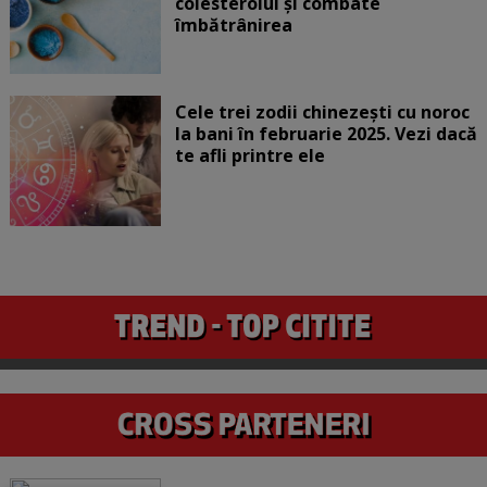
colesterolul și combate
îmbătrânirea
Cele trei zodii chinezești cu noroc
la bani în februarie 2025. Vezi dacă
te afli printre ele