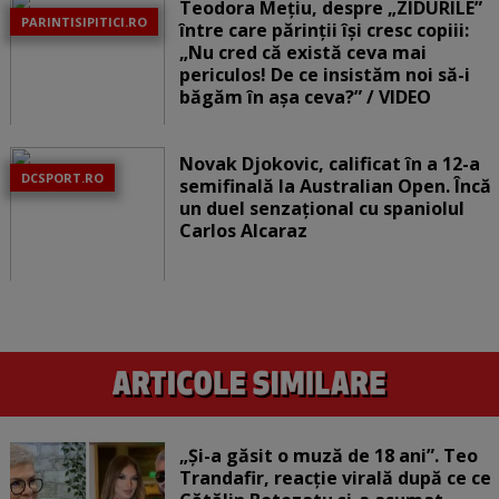
Teodora Mețiu, despre „ZIDURILE”
PARINTISIPITICI.RO
între care părinții își cresc copiii:
„Nu cred că există ceva mai
periculos! De ce insistăm noi să-i
băgăm în așa ceva?” / VIDEO
Novak Djokovic, calificat în a 12-a
DCSPORT.RO
semifinală la Australian Open. Încă
un duel senzațional cu spaniolul
Carlos Alcaraz
„Și-a găsit o muză de 18 ani”. Teo
Trandafir, reacție virală după ce ce