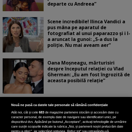
departe cu Andreea”
Scene incredibile! Ilinca Vandici a
pus mâna pe aparatul de
fotografiat al unui paparazzo și i l-
a aruncat la gunoi: „S-a dus la
poliție. Nu mai aveam aer”
Oana Moșneagu, mărturisiri
despre începutul relației cu Vlad
Gherman: „Eu am fost îngrozită de
aceasta posibilă relație”
Unde locuiesc Alberto Guță și
Nouă ne pasă ca datele tale personale să rămână confidențiale
iubita lui, după ce au plecat din
Atât noi, cât și cele
683
de magazine partenere stocăm și accesăm date cu
casa Narcisei Balaban: „Noi
caracter personal, de exemplu date de navigare sau identificatori unici, pe
suntem într-o casă cu două-trei
dispozitivul dvs. Apăsând pe butonul „Acceptare”, activați tehnologiile de urmărire
etaje”
care susțin scopurile indicate la rubrica „Noi, și partenerii noștri prelucrăm date
pentru a oferi:”, iar selectând opțiunea „Refuz tot” sau retragându-vă