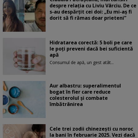
despre relația cu Liviu Vârciu. De ce
s-au despărțit cei doi: „Eu mi-aș fi
dorit să fi rămas doar prieteni”
Hidratarea corectă: 5 boli pe care
le poți preveni dacă bei suficientă
apă
Consumul de apă, un gest atât...
Aur albastru: superalimentul
bogat în fier care reduce
colesterolul și combate
îmbătrânirea
Cele trei zodii chinezești cu noroc
la bani în februarie 2025. Vezi dacă