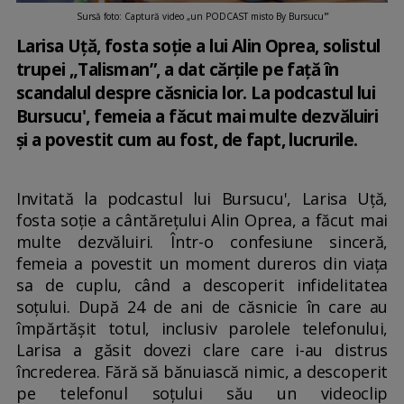
Sursă foto: Captură video „un PODCAST misto By Bursucu'”
Larisa Uță, fosta soție a lui Alin Oprea, solistul
trupei „Talisman”, a dat cărțile pe față în
scandalul despre căsnicia lor. La podcastul lui
Bursucu', femeia a făcut mai multe dezvăluiri
și a povestit cum au fost, de fapt, lucrurile.
Invitată la podcastul lui Bursucu', Larisa Uță,
fosta soție a cântărețului Alin Oprea, a făcut mai
multe dezvăluiri. Într-o confesiune sinceră,
femeia a povestit un moment dureros din viața
sa de cuplu, când a descoperit infidelitatea
soțului. După 24 de ani de căsnicie în care au
împărtășit totul, inclusiv parolele telefonului,
Larisa a găsit dovezi clare care i-au distrus
încrederea. Fără să bănuiască nimic, a descoperit
pe telefonul soțului său un videoclip