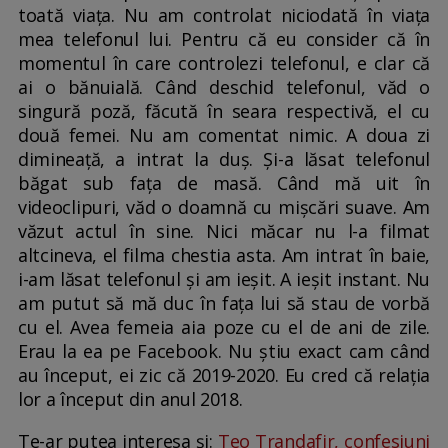
toată viața. Nu am controlat niciodată în viața
mea telefonul lui. Pentru că eu consider că în
momentul în care controlezi telefonul, e clar că
ai o bănuială. Când deschid telefonul, văd o
singură poză, făcută în seara respectivă, el cu
două femei. Nu am comentat nimic. A doua zi
dimineață, a intrat la duș. Și-a lăsat telefonul
băgat sub fața de masă. Când mă uit în
videoclipuri, văd o doamnă cu mișcări suave. Am
văzut actul în sine. Nici măcar nu l-a filmat
altcineva, el filma chestia asta. Am intrat în baie,
i-am lăsat telefonul și am ieșit. A ieșit instant. Nu
am putut să mă duc în fața lui să stau de vorbă
cu el. Avea femeia aia poze cu el de ani de zile.
Erau la ea pe Facebook. Nu știu exact cam când
au început, ei zic că 2019-2020. Eu cred că relația
lor a început din anul 2018.
Te-ar putea interesa și:
Teo Trandafir, confesiuni