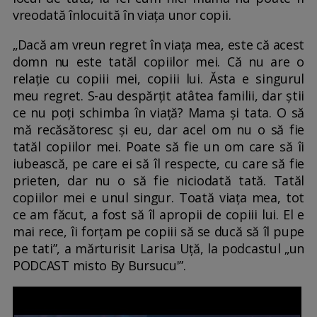
vreodată înlocuită în viața unor copii.
„Dacă am vreun regret în viața mea, este că acest
domn nu este tatăl copiilor mei. Că nu are o
relație cu copiii mei, copiii lui. Ăsta e singurul
meu regret. S-au despărțit atâtea familii, dar știi
ce nu poți schimba în viață? Mama și tata. O să
mă recăsătoresc și eu, dar acel om nu o să fie
tatăl copiilor mei. Poate să fie un om care să îi
iubească, pe care ei să îl respecte, cu care să fie
prieten, dar nu o să fie niciodată tată. Tatăl
copiilor mei e unul singur. Toată viața mea, tot
ce am făcut, a fost să îl apropii de copiii lui. El e
mai rece, îi forțam pe copiii să se ducă să îl pupe
pe tati”, a mărturisit Larisa Uță, la podcastul „un
PODCAST misto By Bursucu'”.