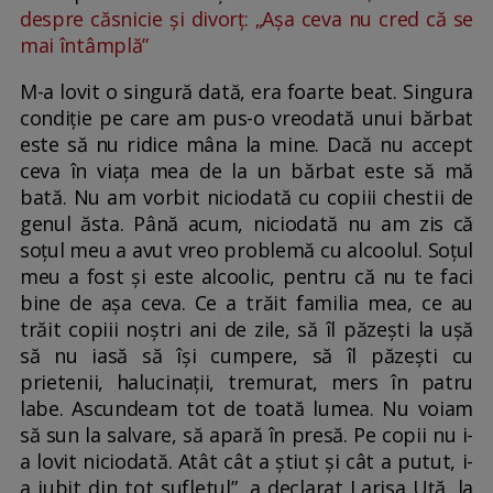
despre căsnicie și divorț: „Așa ceva nu cred că se
mai întâmplă”
M-a lovit o singură dată, era foarte beat. Singura
condiție pe care am pus-o vreodată unui bărbat
este să nu ridice mâna la mine. Dacă nu accept
ceva în viața mea de la un bărbat este să mă
bată. Nu am vorbit niciodată cu copiii chestii de
genul ăsta. Până acum, niciodată nu am zis că
soțul meu a avut vreo problemă cu alcoolul. Soțul
meu a fost și este alcoolic, pentru că nu te faci
bine de așa ceva. Ce a trăit familia mea, ce au
trăit copiii noștri ani de zile, să îl păzești la ușă
să nu iasă să își cumpere, să îl păzești cu
prietenii, halucinații, tremurat, mers în patru
labe. Ascundeam tot de toată lumea. Nu voiam
să sun la salvare, să apară în presă. Pe copii nu i-
a lovit niciodată. Atât cât a știut și cât a putut, i-
a iubit din tot sufletul”, a declarat Larisa Uță, la