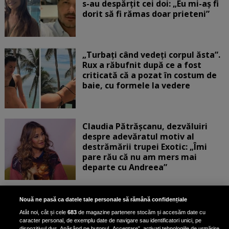
s-au despărțit cei doi: „Eu mi-aș fi
dorit să fi rămas doar prieteni”
„Turbați când vedeți corpul ăsta”.
Rux a răbufnit după ce a fost
criticată că a pozat în costum de
baie, cu formele la vedere
Claudia Pătrășcanu, dezvăluiri
despre adevăratul motiv al
destrămării trupei Exotic: „Îmi
pare rău că nu am mers mai
departe cu Andreea”
Scene incredibile! Ilinca Vandici a
Nouă ne pasă ca datele tale personale să rămână confidențiale
pus mâna pe aparatul de
Atât noi, cât și cele
683
de magazine partenere stocăm și accesăm date cu
fotografiat al unui paparazzo și i l-
caracter personal, de exemplu date de navigare sau identificatori unici, pe
a aruncat la gunoi: „S-a dus la
dispozitivul dvs. Apăsând pe butonul „Acceptare”, activați tehnologiile de urmărire