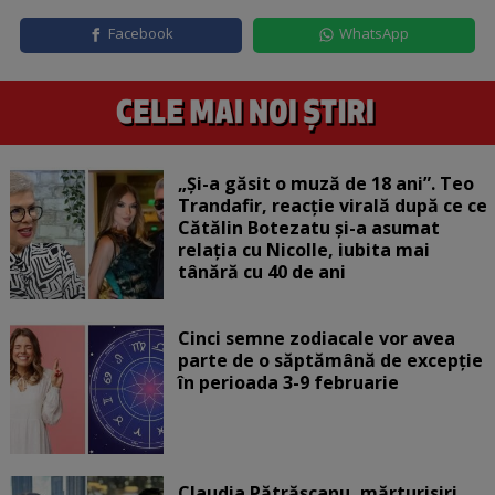
Facebook
WhatsApp
„Și-a găsit o muză de 18 ani”. Teo
Trandafir, reacție virală după ce ce
Cătălin Botezatu și-a asumat
relația cu Nicolle, iubita mai
tânără cu 40 de ani
Cinci semne zodiacale vor avea
parte de o săptămână de excepție
în perioada 3-9 februarie
Claudia Pătrășcanu, mărturisiri