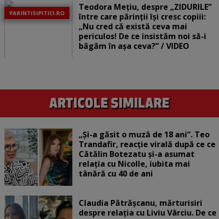
Teodora Mețiu, despre „ZIDURILE”
PARINTISIPITICI.RO
între care părinții își cresc copiii:
„Nu cred că există ceva mai
periculos! De ce insistăm noi să-i
băgăm în așa ceva?” / VIDEO
„Și-a găsit o muză de 18 ani”. Teo
Trandafir, reacție virală după ce ce
Cătălin Botezatu și-a asumat
relația cu Nicolle, iubita mai
tânără cu 40 de ani
Claudia Pătrășcanu, mărturisiri
despre relația cu Liviu Vârciu. De ce