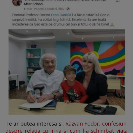
Te-ar putea interesa și:
Răzvan Fodor, confesiuni
despre relația cu Irina și cum l-a schimbat viața