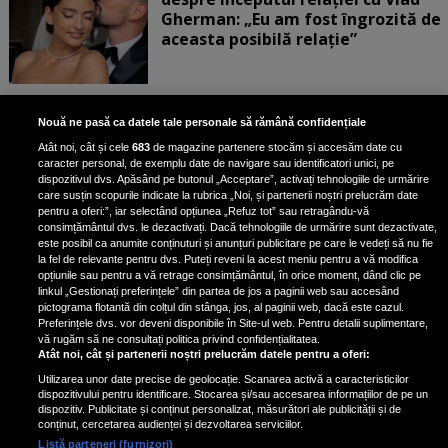
Gherman: „Eu am fost îngrozită de
aceasta posibilă relație”
Unde locuiesc Alberto Guță și
Nouă ne pasă ca datele tale personale să rămână confidențiale
iubita lui, după ce au plecat din
Atât noi, cât și cele
683
de magazine partenere stocăm și accesăm date cu
casa Narcisei Balaban: „Noi
caracter personal, de exemplu date de navigare sau identificatori unici, pe
suntem într-o casă cu două-trei
dispozitivul dvs. Apăsând pe butonul „Acceptare”, activați tehnologiile de urmărire
etaje”
care susțin scopurile indicate la rubrica „Noi, și partenerii noștri prelucrăm date
pentru a oferi:”, iar selectând opțiunea „Refuz tot” sau retragându-vă
consimțământul dvs. le dezactivați. Dacă tehnologiile de urmărire sunt dezactivate,
este posibil ca anumite conținuturi și anunțuri publicitare pe care le vedeți să nu fie
Oana Roman, achiziție după
la fel de relevante pentru dvs. Puteți reveni la acest meniu pentru a vă modifica
achiziție. Suma exorbitantă pe
opțiunile sau pentru a vă retrage consimțământul, în orice moment, dând clic pe
linkul „Gestionați preferințele” din partea de jos a paginii web sau accesând
care a scos-o din buzunar pentru o
pictograma flotantă din colțul din stânga, jos, al paginii web, dacă este cazul.
pereche de ochelari de soare și un
Preferințele dvs. vor deveni disponibile în Site-ul web. Pentru detalii suplimentare,
parfum
vă rugăm să ne consultați politica privind confidențialitatea.
Atât noi, cât și partenerii noștri prelucrăm datele pentru a oferi:
Utilizarea unor date precise de geolocație. Scanarea activă a caracteristicilor
dispozitivului pentru identificare. Stocarea și/sau accesarea informațiilor de pe un
dispozitiv. Publicitate și conținut personalizat, măsurători ale publicității și de
conținut, cercetarea audienței și dezvoltarea serviciilor.
Listă parteneri (furnizori)