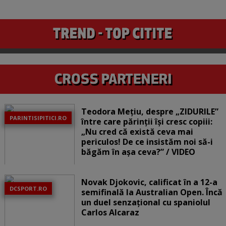
Teodora Mețiu, despre „ZIDURILE”
PARINTISIPITICI.RO
între care părinții își cresc copiii:
„Nu cred că există ceva mai
periculos! De ce insistăm noi să-i
băgăm în așa ceva?” / VIDEO
Novak Djokovic, calificat în a 12-a
DCSPORT.RO
semifinală la Australian Open. Încă
un duel senzațional cu spaniolul
Carlos Alcaraz