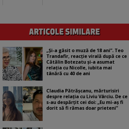
„Și-a găsit o muză de 18 ani”. Teo
Trandafir, reacție virală după ce ce
Cătălin Botezatu și-a asumat
relația cu Nicolle, iubita mai
tânără cu 40 de ani
Claudia Pătrășcanu, mărturisiri
despre relația cu Liviu Vârciu. De ce
s-au despărțit cei doi: „Eu mi-aș fi
dorit să fi rămas doar prieteni”