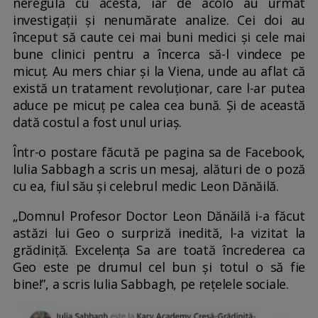
neregulă cu acesta, iar de acolo au urmat
investigații și nenumărate analize. Cei doi au
început să caute cei mai buni medici și cele mai
bune clinici pentru a încerca să-l vindece pe
micuț. Au mers chiar și la Viena, unde au aflat că
există un tratament revoluționar, care l-ar putea
aduce pe micuț pe calea cea bună. Și de această
dată costul a fost unul uriaș.
Într-o postare făcută pe pagina sa de Facebook,
Iulia Sabbagh a scris un mesaj, alături de o poză
cu ea, fiul său și celebrul medic Leon Dănăilă.
„Domnul Profesor Doctor Leon Dănăilă i-a făcut
astăzi lui Geo o surpriză inedită, l-a vizitat la
grădiniță. Excelența Sa are toată încrederea ca
Geo este pe drumul cel bun și totul o să fie
bine!”, a scris Iulia Sabbagh, pe rețelele sociale.