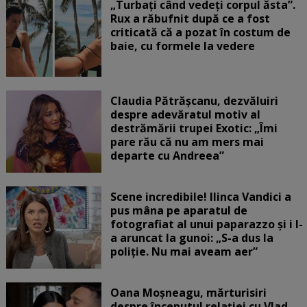
„Turbați când vedeți corpul ăsta”.
Rux a răbufnit după ce a fost
criticată că a pozat în costum de
baie, cu formele la vedere
Claudia Pătrășcanu, dezvăluiri
despre adevăratul motiv al
destrămării trupei Exotic: „Îmi
pare rău că nu am mers mai
departe cu Andreea”
Scene incredibile! Ilinca Vandici a
pus mâna pe aparatul de
fotografiat al unui paparazzo și i l-
a aruncat la gunoi: „S-a dus la
poliție. Nu mai aveam aer”
Oana Moșneagu, mărturisiri
despre începutul relației cu Vlad