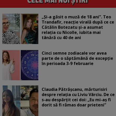
„Și-a găsit o muză de 18 ani”. Teo
Trandafir, reacție virală după ce ce
Cătălin Botezatu și-a asumat
relația cu Nicolle, iubita mai
tânără cu 40 de ani
Cinci semne zodiacale vor avea
parte de o săptămână de excepție
în perioada 3-9 februarie
Claudia Pătrășcanu, mărturisiri
despre relația cu Liviu Vârciu. De ce
s-au despărțit cei doi: „Eu mi-aș fi
dorit să fi rămas doar prieteni”