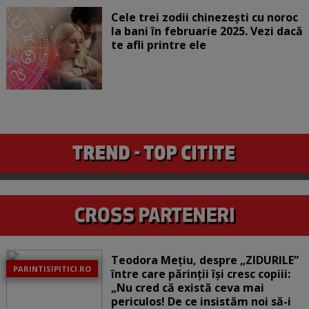
Cele trei zodii chinezești cu noroc
la bani în februarie 2025. Vezi dacă
te afli printre ele
Teodora Mețiu, despre „ZIDURILE”
PARINTISIPITICI.RO
între care părinții își cresc copiii:
„Nu cred că există ceva mai
periculos! De ce insistăm noi să-i