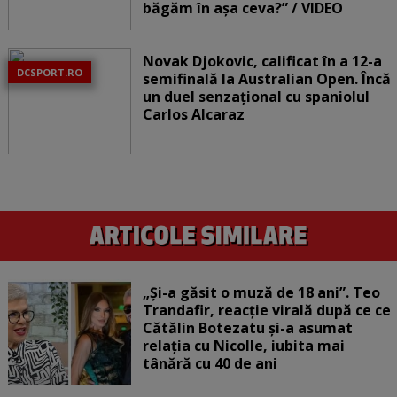
băgăm în așa ceva?” / VIDEO
Novak Djokovic, calificat în a 12-a
DCSPORT.RO
semifinală la Australian Open. Încă
un duel senzațional cu spaniolul
Carlos Alcaraz
„Și-a găsit o muză de 18 ani”. Teo
Trandafir, reacție virală după ce ce
Cătălin Botezatu și-a asumat
relația cu Nicolle, iubita mai
tânără cu 40 de ani