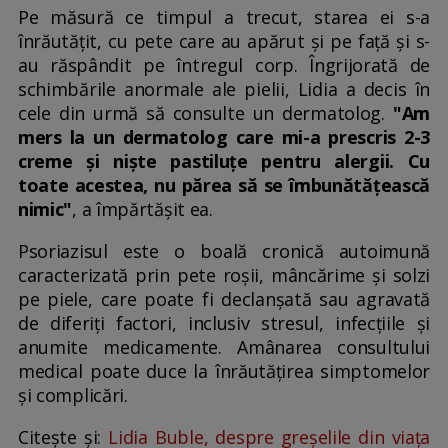
Pe măsură ce timpul a trecut, starea ei s-a
înrăutățit, cu pete care au apărut și pe față și s-
au răspândit pe întregul corp. Îngrijorată de
schimbările anormale ale pielii, Lidia a decis în
cele din urmă să consulte un dermatolog.
"Am
mers la un dermatolog care mi-a prescris 2-3
creme și niște pastiluțe pentru alergii. Cu
toate acestea, nu părea să se îmbunătățească
nimic"
, a împărtășit ea.
Psoriazisul este o boală cronică autoimună
caracterizată prin pete roșii, mâncărime și solzi
pe piele, care poate fi declanșată sau agravată
de diferiți factori, inclusiv stresul, infecțiile și
anumite medicamente. Amânarea consultului
medical poate duce la înrăutățirea simptomelor
și complicări.
Citește și:
Lidia Buble, despre greșelile din viața