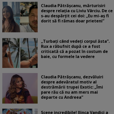
Claudia Pătrășcanu, mărturisiri
despre relația cu Liviu Vârciu. De ce
s-au despărțit cei doi: „Eu mi-aș fi
dorit să fi rămas doar prieteni”
„Turbați când vedeți corpul ăsta”.
Rux a răbufnit după ce a fost
criticată că a pozat în costum de
baie, cu formele la vedere
Claudia Pătrășcanu, dezvăluiri
despre adevăratul motiv al
destrămării trupei Exotic: „Îmi
pare rău că nu am mers mai
departe cu Andreea”
Scene incredibile! Ilinca Vandici a