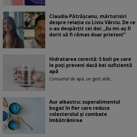
Claudia Pătrășcanu, mărturisiri
despre relația cu Liviu Vârciu. De ce
s-au despărțit cei doi: „Eu mi-aș fi
dorit să fi rămas doar prieteni”
Hidratarea corectă: 5 boli pe care
le poți preveni dacă bei suficientă
apă
Consumul de apă, un gest atât...
Aur albastru: superalimentul
bogat în fier care reduce
colesterolul și combate
îmbătrânirea