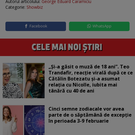
Autorul articolului:
George Eduard Caramiciu
Categorie:
Showbiz
Facebook
WhatsApp
„Și-a găsit o muză de 18 ani”. Teo
Trandafir, reacție virală după ce ce
Cătălin Botezatu și-a asumat
relația cu Nicolle, iubita mai
tânără cu 40 de ani
Cinci semne zodiacale vor avea
parte de o săptămână de excepție
în perioada 3-9 februarie