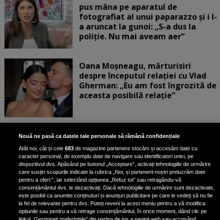
pus mâna pe aparatul de
fotografiat al unui paparazzo și i l-
a aruncat la gunoi: „S-a dus la
poliție. Nu mai aveam aer”
Oana Moșneagu, mărturisiri
despre începutul relației cu Vlad
Gherman: „Eu am fost îngrozită de
aceasta posibilă relație”
Unde locuiesc Alberto Guță și
Nouă ne pasă ca datele tale personale să rămână confidențiale
iubita lui, după ce au plecat din
Atât noi, cât și cele
683
de magazine partenere stocăm și accesăm date cu
casa Narcisei Balaban: „Noi
caracter personal, de exemplu date de navigare sau identificatori unici, pe
suntem într-o casă cu două-trei
dispozitivul dvs. Apăsând pe butonul „Acceptare”, activați tehnologiile de urmărire
etaje”
care susțin scopurile indicate la rubrica „Noi, și partenerii noștri prelucrăm date
pentru a oferi:”, iar selectând opțiunea „Refuz tot” sau retragându-vă
consimțământul dvs. le dezactivați. Dacă tehnologiile de urmărire sunt dezactivate,
este posibil ca anumite conținuturi și anunțuri publicitare pe care le vedeți să nu fie
Oana Roman, achiziție după
la fel de relevante pentru dvs. Puteți reveni la acest meniu pentru a vă modifica
achiziție. Suma exorbitantă pe
opțiunile sau pentru a vă retrage consimțământul, în orice moment, dând clic pe
linkul „Gestionați preferințele” din partea de jos a paginii web sau accesând