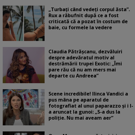
„Turbați când vedeți corpul ăsta”.
Rux a răbufnit după ce a fost
criticată că a pozat în costum de
baie, cu formele la vedere
Claudia Pătrășcanu, dezvăluiri
despre adevăratul motiv al
destrămării trupei Exotic: „Îmi
pare rău că nu am mers mai
departe cu Andreea”
Scene incredibile! Ilinca Vandici a
pus mâna pe aparatul de
fotografiat al unui paparazzo și i l-
a aruncat la gunoi: „S-a dus la
poliție. Nu mai aveam aer”