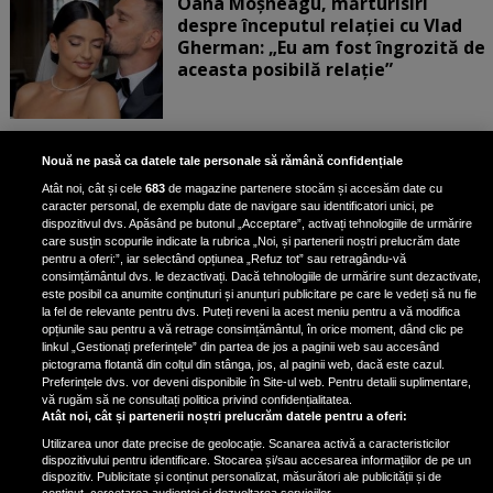
Oana Moșneagu, mărturisiri
despre începutul relației cu Vlad
Gherman: „Eu am fost îngrozită de
aceasta posibilă relație”
Unde locuiesc Alberto Guță și
Nouă ne pasă ca datele tale personale să rămână confidențiale
iubita lui, după ce au plecat din
Atât noi, cât și cele
683
de magazine partenere stocăm și accesăm date cu
casa Narcisei Balaban: „Noi
caracter personal, de exemplu date de navigare sau identificatori unici, pe
suntem într-o casă cu două-trei
dispozitivul dvs. Apăsând pe butonul „Acceptare”, activați tehnologiile de urmărire
etaje”
care susțin scopurile indicate la rubrica „Noi, și partenerii noștri prelucrăm date
pentru a oferi:”, iar selectând opțiunea „Refuz tot” sau retragându-vă
consimțământul dvs. le dezactivați. Dacă tehnologiile de urmărire sunt dezactivate,
este posibil ca anumite conținuturi și anunțuri publicitare pe care le vedeți să nu fie
Oana Roman, achiziție după
la fel de relevante pentru dvs. Puteți reveni la acest meniu pentru a vă modifica
achiziție. Suma exorbitantă pe
opțiunile sau pentru a vă retrage consimțământul, în orice moment, dând clic pe
linkul „Gestionați preferințele” din partea de jos a paginii web sau accesând
care a scos-o din buzunar pentru o
pictograma flotantă din colțul din stânga, jos, al paginii web, dacă este cazul.
pereche de ochelari de soare și un
Preferințele dvs. vor deveni disponibile în Site-ul web. Pentru detalii suplimentare,
parfum
vă rugăm să ne consultați politica privind confidențialitatea.
Atât noi, cât și partenerii noștri prelucrăm datele pentru a oferi:
Utilizarea unor date precise de geolocație. Scanarea activă a caracteristicilor
dispozitivului pentru identificare. Stocarea și/sau accesarea informațiilor de pe un
dispozitiv. Publicitate și conținut personalizat, măsurători ale publicității și de