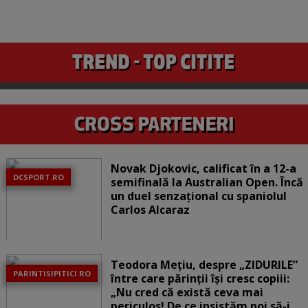
Novak Djokovic, calificat în a 12-a
DCSPORT.RO
semifinală la Australian Open. Încă
un duel senzațional cu spaniolul
Carlos Alcaraz
Teodora Mețiu, despre „ZIDURILE”
PARINTISIPITICI.RO
între care părinții își cresc copiii:
„Nu cred că există ceva mai
periculos! De ce insistăm noi să-i