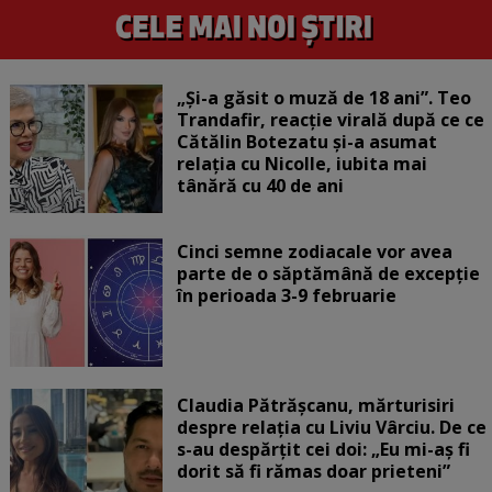
„Și-a găsit o muză de 18 ani”. Teo
Trandafir, reacție virală după ce ce
Cătălin Botezatu și-a asumat
relația cu Nicolle, iubita mai
tânără cu 40 de ani
Cinci semne zodiacale vor avea
parte de o săptămână de excepție
în perioada 3-9 februarie
Claudia Pătrășcanu, mărturisiri
despre relația cu Liviu Vârciu. De ce
s-au despărțit cei doi: „Eu mi-aș fi
dorit să fi rămas doar prieteni”