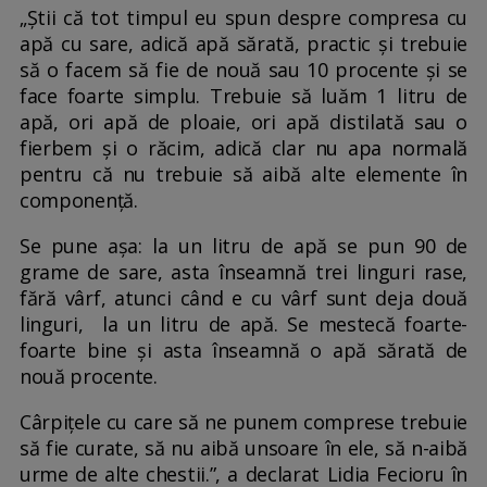
„Știi că tot timpul eu spun despre compresa cu
apă cu sare, adică apă sărată, practic și trebuie
să o facem să fie de nouă sau 10 procente și se
face foarte simplu. Trebuie să luăm 1 litru de
apă, ori apă de ploaie, ori apă distilată sau o
fierbem și o răcim, adică clar nu apa normală
pentru că nu trebuie să aibă alte elemente în
componență.
Se pune așa: la un litru de apă se pun 90 de
grame de sare, asta înseamnă trei linguri rase,
fără vârf, atunci când e cu vârf sunt deja două
linguri, la un litru de apă. Se mestecă foarte-
foarte bine și asta înseamnă o apă sărată de
nouă procente.
Cârpițele cu care să ne punem comprese trebuie
să fie curate, să nu aibă unsoare în ele, să n-aibă
urme de alte chestii.”, a declarat Lidia Fecioru în