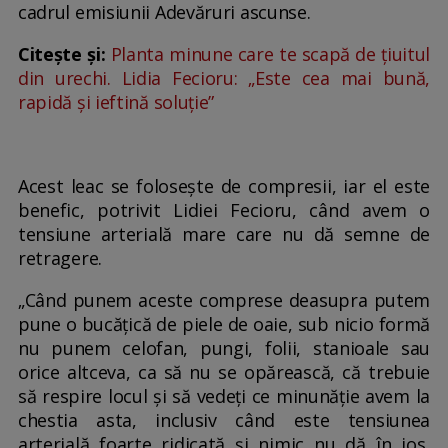
cadrul emisiunii Adevăruri ascunse.
Citește și:
Planta minune care te scapă de ţiuitul
din urechi. Lidia Fecioru: „Este cea mai bună,
rapidă şi ieftină soluție”
Acest leac se folosește de compresii, iar el este
benefic, potrivit Lidiei Fecioru, când avem o
tensiune arterială mare care nu dă semne de
retragere.
„Când punem aceste comprese deasupra putem
pune o bucățică de piele de oaie, sub nicio formă
nu punem celofan, pungi, folii, stanioale sau
orice altceva, ca să nu se opărească, că trebuie
să respire locul și să vedeți ce minunăție avem la
chestia asta, inclusiv când este tensiunea
arterială foarte ridicată și nimic nu dă în jos,