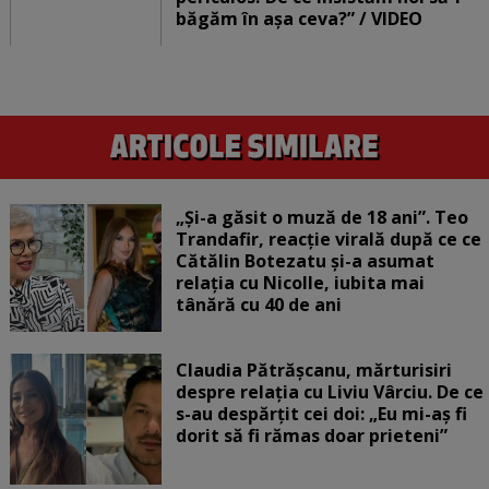
băgăm în așa ceva?” / VIDEO
„Și-a găsit o muză de 18 ani”. Teo
Trandafir, reacție virală după ce ce
Cătălin Botezatu și-a asumat
relația cu Nicolle, iubita mai
tânără cu 40 de ani
Claudia Pătrășcanu, mărturisiri
despre relația cu Liviu Vârciu. De ce
s-au despărțit cei doi: „Eu mi-aș fi
dorit să fi rămas doar prieteni”