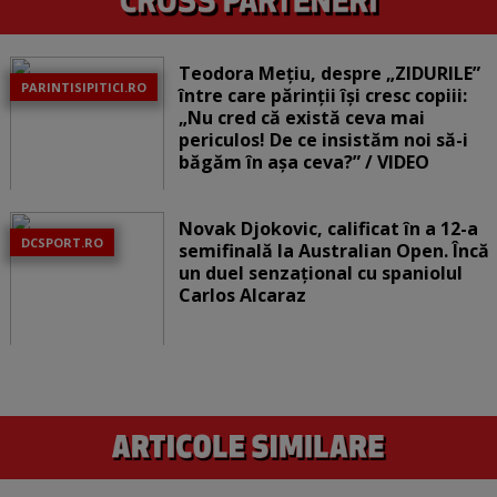
Teodora Mețiu, despre „ZIDURILE”
PARINTISIPITICI.RO
între care părinții își cresc copiii:
„Nu cred că există ceva mai
periculos! De ce insistăm noi să-i
băgăm în așa ceva?” / VIDEO
Novak Djokovic, calificat în a 12-a
DCSPORT.RO
semifinală la Australian Open. Încă
un duel senzațional cu spaniolul
Carlos Alcaraz