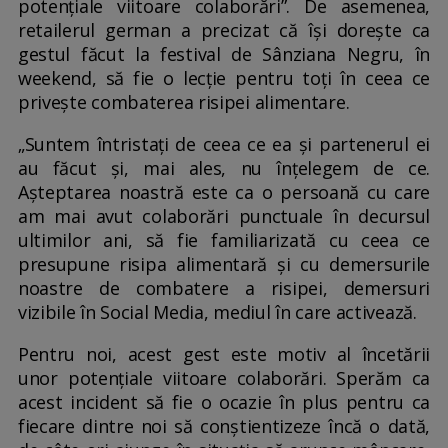
potenţiale viitoare colaborări”. De asemenea,
retailerul german a precizat că își dorește ca
gestul făcut la festival de Sânziana Negru, în
weekend, să fie o lecție pentru toți în ceea ce
priveşte combaterea risipei alimentare.
„Suntem întristaţi de ceea ce ea şi partenerul ei
au făcut şi, mai ales, nu înţelegem de ce.
Aşteptarea noastră este ca o persoană cu care
am mai avut colaborări punctuale în decursul
ultimilor ani, să fie familiarizată cu ceea ce
presupune risipa alimentară şi cu demersurile
noastre de combatere a risipei, demersuri
vizibile în Social Media, mediul în care activează.
Pentru noi, acest gest este motiv al încetării
unor potenţiale viitoare colaborări. Sperăm ca
acest incident să fie o ocazie în plus pentru ca
fiecare dintre noi să conştientizeze încă o dată,