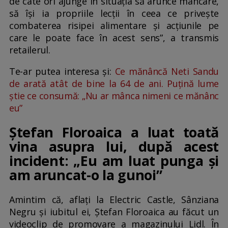
de câte ori ajunge în situaţia să arunce mâncare,
să îşi ia propriile lecţii în ceea ce priveşte
combaterea risipei alimentare şi acţiunile pe
care le poate face în acest sens”, a transmis
retailerul.
Te-ar putea interesa și:
Ce mănâncă Neti Sandu
de arată atât de bine la 64 de ani. Puțină lume
știe ce consumă: „Nu ar mânca nimeni ce mănânc
eu”
Ștefan Floroaica a luat toată
vina asupra lui, după acest
incident: „Eu am luat punga şi
am aruncat-o la gunoi”
Amintim că, aflați la Electric Castle, Sânziana
Negru și iubitul ei, Ștefan Floroaica au făcut un
videoclip de promovare a magazinului Lidl. În