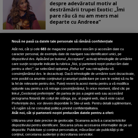
despre adevăratul motiv al
destrămării trupei Exotic: „Îmi
pare rău că nu am mers mai
departe cu Andreea”
Scene incredibile! Ilinca Vandici a
Nouă ne pasă ca datele tale personale să rămână confidențiale
pus mâna pe aparatul de
Atât noi, cât și cele
683
de magazine partenere stocăm și accesăm date cu
fotografiat al unui paparazzo și i l-
caracter personal, de exemplu date de navigare sau identificatori unici, pe
a aruncat la gunoi: „S-a dus la
dispozitivul dvs. Apăsând pe butonul „Acceptare”, activați tehnologiile de urmărire
poliție. Nu mai aveam aer”
care susțin scopurile indicate la rubrica „Noi, și partenerii noștri prelucrăm date
pentru a oferi:”, iar selectând opțiunea „Refuz tot” sau retragându-vă
consimțământul dvs. le dezactivați. Dacă tehnologiile de urmărire sunt dezactivate,
este posibil ca anumite conținuturi și anunțuri publicitare pe care le vedeți să nu fie
Oana Moșneagu, mărturisiri
la fel de relevante pentru dvs. Puteți reveni la acest meniu pentru a vă modifica
despre începutul relației cu Vlad
opțiunile sau pentru a vă retrage consimțământul, în orice moment, dând clic pe
linkul „Gestionați preferințele” din partea de jos a paginii web sau accesând
Gherman: „Eu am fost îngrozită de
pictograma flotantă din colțul din stânga, jos, al paginii web, dacă este cazul.
aceasta posibilă relație”
Preferințele dvs. vor deveni disponibile în Site-ul web. Pentru detalii suplimentare,
vă rugăm să ne consultați politica privind confidențialitatea.
Atât noi, cât și partenerii noștri prelucrăm datele pentru a oferi:
Utilizarea unor date precise de geolocație. Scanarea activă a caracteristicilor
dispozitivului pentru identificare. Stocarea și/sau accesarea informațiilor de pe un
dispozitiv. Publicitate și conținut personalizat, măsurători ale publicității și de
conținut, cercetarea audienței și dezvoltarea serviciilor.