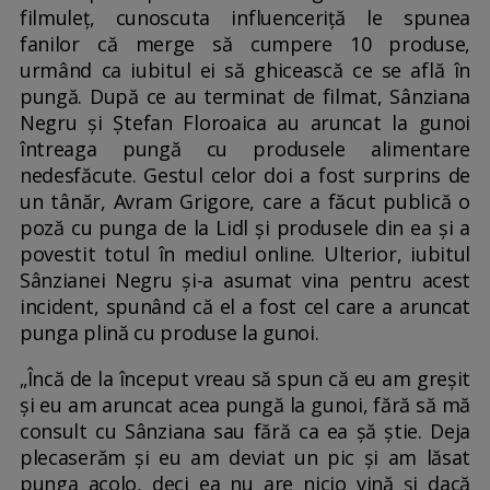
filmuleț, cunoscuta influenceriță le spunea
fanilor că merge să cumpere 10 produse,
urmând ca iubitul ei să ghicească ce se află în
pungă. După ce au terminat de filmat, Sânziana
Negru și Ștefan Floroaica au aruncat la gunoi
întreaga pungă cu produsele alimentare
nedesfăcute. Gestul celor doi a fost surprins de
un tânăr, Avram Grigore, care a făcut publică o
poză cu punga de la Lidl şi produsele din ea și a
povestit totul în mediul online. Ulterior, iubitul
Sânzianei Negru și-a asumat vina pentru acest
incident, spunând că el a fost cel care a aruncat
punga plină cu produse la gunoi.
„Încă de la început vreau să spun că eu am greșit
și eu am aruncat acea pungă la gunoi, fără să mă
consult cu Sânziana sau fără ca ea șă știe. Deja
plecaserăm și eu am deviat un pic și am lăsat
punga acolo, deci ea nu are nicio vină și dacă