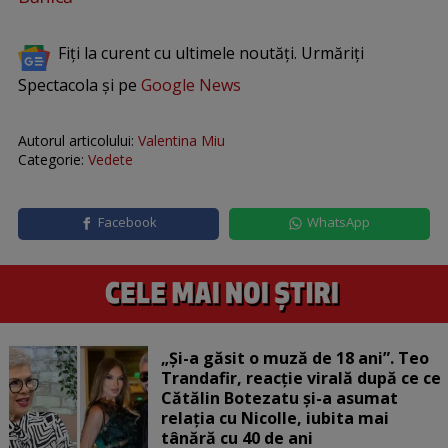
Fiți la curent cu ultimele noutăți. Urmăriți
Spectacola și pe
Google News
Autorul articolului:
Valentina Miu
Categorie:
Vedete
Facebook
WhatsApp
„Și-a găsit o muză de 18 ani”. Teo
Trandafir, reacție virală după ce ce
Cătălin Botezatu și-a asumat
relația cu Nicolle, iubita mai
tânără cu 40 de ani