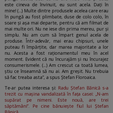
este cineva de învinuit, eu sunt acela. Dați în
mine! (...) Multe dintre produsele acelea care erau
în pungă au fost plimbate, duse de colo colo, în
soare și așa mai departe, pentru că am filmat de
mai multe ori. Nu ne iese din prima mereu, pur și
simplu. Nu am cum să împart genul acela de
produse. Într-adevăr, mai erau chipsuri, unele
puteau fi împărțite, dar marea majoritate a lor
nu. Acesta a fost raționamentul meu în acel
moment. Evident că nu încurajăm și nu încurajez
consumerismele. (...) Am crescut ca toată lumea,
știu ce înseamnă să nu ai. Am greșit. Nu trebuia
să fac treaba asta”, a spus Ștefan Floroaica.
Te-ar putea interesa și:
Radu Ștefan Bănică s-a
trezit cu mașina vandalizată în fața casei: „N-am
supărat pe nimeni. Este nouă, are trei
săptămâni”. Pe cine bănuiește fiul lui Ștefan
Bănică