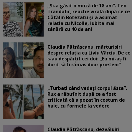
„Și-a găsit o muză de 18 ani”. Teo
Trandafir, reacție virală după ce ce
Cătălin Botezatu și-a asumat
relația cu Nicolle, iubita mai
tânără cu 40 de ani
Claudia Pătrășcanu, mărturisiri
despre relația cu Liviu Vârciu. De ce
s-au despărțit cei doi: „Eu mi-aș fi
dorit să fi rămas doar prieteni”
„Turbați când vedeți corpul ăsta”.
Rux a răbufnit după ce a fost
criticată că a pozat în costum de
baie, cu formele la vedere
Claudia Pătrășcanu, dezvăluiri