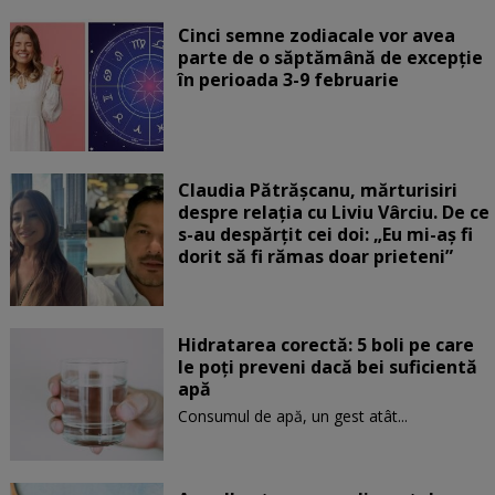
Cinci semne zodiacale vor avea
parte de o săptămână de excepție
în perioada 3-9 februarie
Claudia Pătrășcanu, mărturisiri
despre relația cu Liviu Vârciu. De ce
s-au despărțit cei doi: „Eu mi-aș fi
dorit să fi rămas doar prieteni”
Hidratarea corectă: 5 boli pe care
le poți preveni dacă bei suficientă
apă
Consumul de apă, un gest atât...