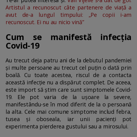
Te-ar putea interesa și:
Vali Vijelie s-a dat de gol.
Artistul a recunoscut câte partenere de viață a
avut de-a lungul timpului: „Pe copii i-am
recunoscut. Ei nu au nicio vină”
Cum se manifestă infecția
Covid-19
Au trecut deja patru ani de la debutul pandemiei
și multe persoane au trecut cel puțin o dată prin
boală. Cu toate acestea, riscul de a contacta
această infecție nu a dispărut complet. De aceea,
este import să știm care sunt simptomele Covid-
19. Ele pot varia de la ușoare la severe,
manifestându-se în mod diferit de la o persoană
la alta. Cele mai comune simptome includ febra,
tusea și oboseala, iar unii pacienți pot
experimenta pierderea gustului sau a mirosului.