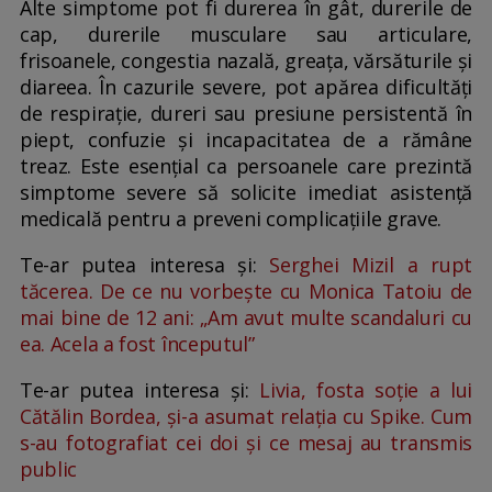
Alte simptome pot fi durerea în gât, durerile de
cap, durerile musculare sau articulare,
frisoanele, congestia nazală, greața, vărsăturile și
diareea. În cazurile severe, pot apărea dificultăți
de respirație, dureri sau presiune persistentă în
piept, confuzie și incapacitatea de a rămâne
treaz. Este esențial ca persoanele care prezintă
simptome severe să solicite imediat asistență
medicală pentru a preveni complicațiile grave.
Te-ar putea interesa și:
Serghei Mizil a rupt
tăcerea. De ce nu vorbește cu Monica Tatoiu de
mai bine de 12 ani: „Am avut multe scandaluri cu
ea. Acela a fost începutul”
Te-ar putea interesa și:
Livia, fosta soție a lui
Cătălin Bordea, și-a asumat relația cu Spike. Cum
s-au fotografiat cei doi și ce mesaj au transmis
public