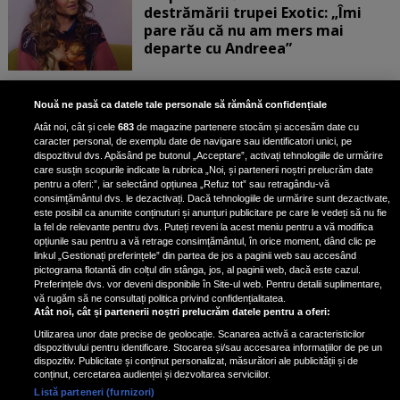
destrămării trupei Exotic: „Îmi
pare rău că nu am mers mai
departe cu Andreea”
Scene incredibile! Ilinca Vandici a
Nouă ne pasă ca datele tale personale să rămână confidențiale
pus mâna pe aparatul de
Atât noi, cât și cele
683
de magazine partenere stocăm și accesăm date cu
fotografiat al unui paparazzo și i l-
caracter personal, de exemplu date de navigare sau identificatori unici, pe
a aruncat la gunoi: „S-a dus la
dispozitivul dvs. Apăsând pe butonul „Acceptare”, activați tehnologiile de urmărire
poliție. Nu mai aveam aer”
care susțin scopurile indicate la rubrica „Noi, și partenerii noștri prelucrăm date
pentru a oferi:”, iar selectând opțiunea „Refuz tot” sau retragându-vă
consimțământul dvs. le dezactivați. Dacă tehnologiile de urmărire sunt dezactivate,
este posibil ca anumite conținuturi și anunțuri publicitare pe care le vedeți să nu fie
Oana Moșneagu, mărturisiri
la fel de relevante pentru dvs. Puteți reveni la acest meniu pentru a vă modifica
despre începutul relației cu Vlad
opțiunile sau pentru a vă retrage consimțământul, în orice moment, dând clic pe
linkul „Gestionați preferințele” din partea de jos a paginii web sau accesând
Gherman: „Eu am fost îngrozită de
pictograma flotantă din colțul din stânga, jos, al paginii web, dacă este cazul.
aceasta posibilă relație”
Preferințele dvs. vor deveni disponibile în Site-ul web. Pentru detalii suplimentare,
vă rugăm să ne consultați politica privind confidențialitatea.
Atât noi, cât și partenerii noștri prelucrăm datele pentru a oferi:
Utilizarea unor date precise de geolocație. Scanarea activă a caracteristicilor
dispozitivului pentru identificare. Stocarea și/sau accesarea informațiilor de pe un
dispozitiv. Publicitate și conținut personalizat, măsurători ale publicității și de
conținut, cercetarea audienței și dezvoltarea serviciilor.
Listă parteneri (furnizori)