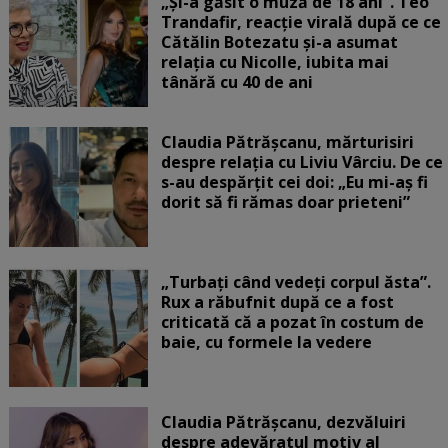
„Și-a găsit o muză de 18 ani”. Teo
Trandafir, reacție virală după ce ce
Cătălin Botezatu și-a asumat
relația cu Nicolle, iubita mai
tânără cu 40 de ani
Claudia Pătrășcanu, mărturisiri
despre relația cu Liviu Vârciu. De ce
s-au despărțit cei doi: „Eu mi-aș fi
dorit să fi rămas doar prieteni”
„Turbați când vedeți corpul ăsta”.
Rux a răbufnit după ce a fost
criticată că a pozat în costum de
baie, cu formele la vedere
Claudia Pătrășcanu, dezvăluiri
despre adevăratul motiv al