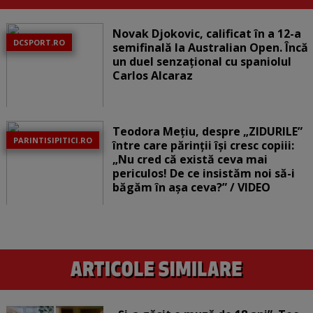
Novak Djokovic, calificat în a 12-a
DCSPORT.RO
semifinală la Australian Open. Încă
un duel senzațional cu spaniolul
Carlos Alcaraz
Teodora Mețiu, despre „ZIDURILE”
PARINTISIPITICI.RO
între care părinții își cresc copiii:
„Nu cred că există ceva mai
periculos! De ce insistăm noi să-i
băgăm în așa ceva?” / VIDEO