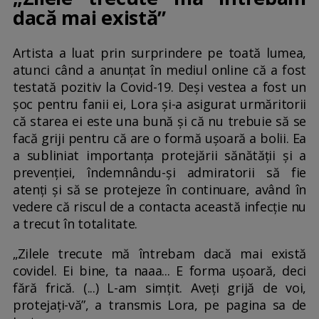
dacă mai există”
Artista a luat prin surprindere pe toată lumea,
atunci când a anunțat în mediul online că a fost
testată pozitiv la Covid-19. Deși vestea a fost un
șoc pentru fanii ei, Lora și-a asigurat urmăritorii
că starea ei este una bună și că nu trebuie să se
facă griji pentru că are o formă ușoară a bolii. Ea
a subliniat importanța protejării sănătății și a
prevenției, îndemnându-și admiratorii să fie
atenți și să se protejeze în continuare, având în
vedere că riscul de a contacta această infecție nu
a trecut în totalitate.
„Zilele trecute mă întrebam dacă mai există
covidel. Ei bine, ta naaa... E forma ușoară, deci
fără frică. (...) L-am simțit. Aveți grijă de voi,
protejați-vă”, a transmis Lora, pe pagina sa de