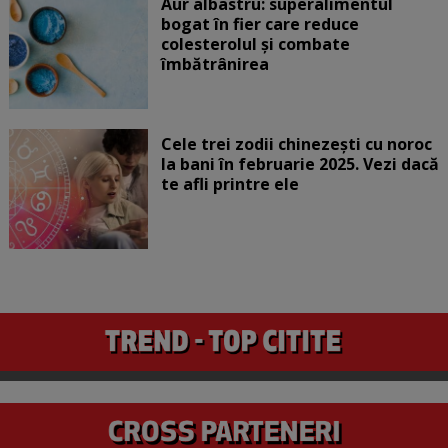
Aur albastru: superalimentul
bogat în fier care reduce
colesterolul și combate
îmbătrânirea
Cele trei zodii chinezești cu noroc
la bani în februarie 2025. Vezi dacă
te afli printre ele