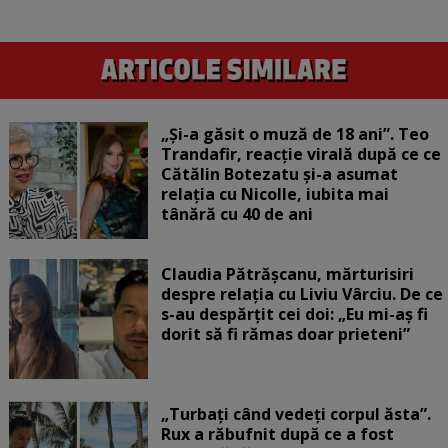
„Și-a găsit o muză de 18 ani”. Teo
Trandafir, reacție virală după ce ce
Cătălin Botezatu și-a asumat
relația cu Nicolle, iubita mai
tânără cu 40 de ani
Claudia Pătrășcanu, mărturisiri
despre relația cu Liviu Vârciu. De ce
s-au despărțit cei doi: „Eu mi-aș fi
dorit să fi rămas doar prieteni”
„Turbați când vedeți corpul ăsta”.
Rux a răbufnit după ce a fost