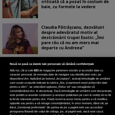
criticată că a pozat în costum de
baie, cu formele la vedere
Claudia Pătrășcanu, dezvăluiri
despre adevăratul motiv al
destrămării trupei Exotic: „Îmi
pare rău că nu am mers mai
departe cu Andreea”
Scene incredibile! Ilinca Vandici a
Nouă ne pasă ca datele tale personale să rămână confidențiale
pus mâna pe aparatul de
Atât noi, cât și cele
683
de magazine partenere stocăm și accesăm date cu
fotografiat al unui paparazzo și i l-
caracter personal, de exemplu date de navigare sau identificatori unici, pe
a aruncat la gunoi: „S-a dus la
dispozitivul dvs. Apăsând pe butonul „Acceptare”, activați tehnologiile de urmărire
poliție. Nu mai aveam aer”
care susțin scopurile indicate la rubrica „Noi, și partenerii noștri prelucrăm date
pentru a oferi:”, iar selectând opțiunea „Refuz tot” sau retragându-vă
consimțământul dvs. le dezactivați. Dacă tehnologiile de urmărire sunt dezactivate,
este posibil ca anumite conținuturi și anunțuri publicitare pe care le vedeți să nu fie
Oana Moșneagu, mărturisiri
la fel de relevante pentru dvs. Puteți reveni la acest meniu pentru a vă modifica
despre începutul relației cu Vlad
opțiunile sau pentru a vă retrage consimțământul, în orice moment, dând clic pe
linkul „Gestionați preferințele” din partea de jos a paginii web sau accesând
Gherman: „Eu am fost îngrozită de
pictograma flotantă din colțul din stânga, jos, al paginii web, dacă este cazul.
aceasta posibilă relație”