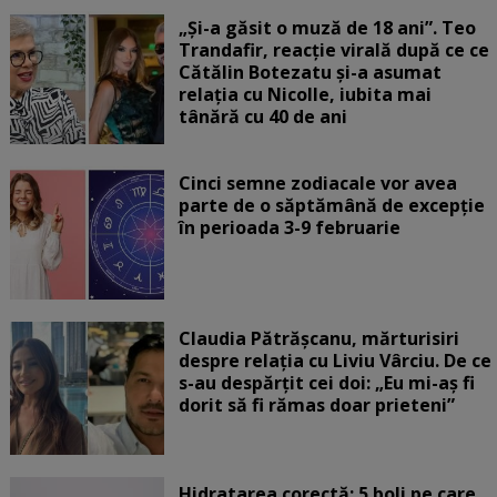
„Și-a găsit o muză de 18 ani”. Teo
Trandafir, reacție virală după ce ce
Cătălin Botezatu și-a asumat
relația cu Nicolle, iubita mai
tânără cu 40 de ani
Cinci semne zodiacale vor avea
parte de o săptămână de excepție
în perioada 3-9 februarie
Claudia Pătrășcanu, mărturisiri
despre relația cu Liviu Vârciu. De ce
s-au despărțit cei doi: „Eu mi-aș fi
dorit să fi rămas doar prieteni”
Hidratarea corectă: 5 boli pe care