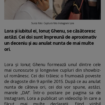
Sursă foto: Captură foto Instagram Lora
Lora și iubitul ei, Ionuț Ghenu, se căsătoresc
astăzi. Cei doi sunt împreună de aproximativ
un deceniu și au anulat nunta de mai multe
ori.
Lora și Ionuț Ghenu formează unul dintre cele
mai cunoscute și longevive cupluri din showbiz-
ul românesc. Cei doi trăiesc o frumoasă poveste
de dragoste din 9 aprilie 2015. După ce au anulat
nunta de câteva ori, cei doi vor spune, astăzi,
marele „DA!”. Într-o postare pe pagina sa de
Instagram, Lora a publicat un videoclip în care a
făcut mai multe declarații, fiind vizibil