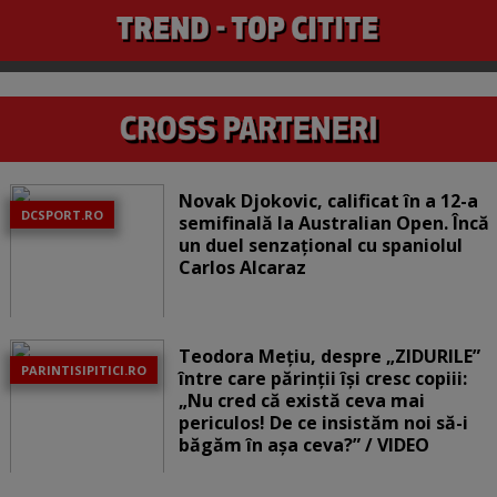
Novak Djokovic, calificat în a 12-a
DCSPORT.RO
semifinală la Australian Open. Încă
un duel senzațional cu spaniolul
Carlos Alcaraz
Teodora Mețiu, despre „ZIDURILE”
PARINTISIPITICI.RO
între care părinții își cresc copiii:
„Nu cred că există ceva mai
periculos! De ce insistăm noi să-i
băgăm în așa ceva?” / VIDEO