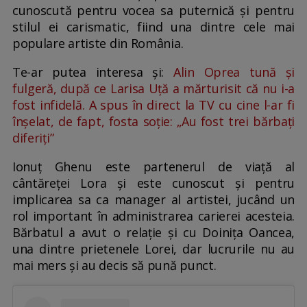
cunoscută pentru vocea sa puternică și pentru
stilul ei carismatic, fiind una dintre cele mai
populare artiste din România.
Te-ar putea interesa și:
Alin Oprea tună și
fulgeră, după ce Larisa Uță a mărturisit că nu i-a
fost infidelă. A spus în direct la TV cu cine l-ar fi
înșelat, de fapt, fosta soție: „Au fost trei bărbați
diferiți”
Ionuț Ghenu este partenerul de viață al
cântăreței Lora și este cunoscut și pentru
implicarea sa ca manager al artistei, jucând un
rol important în administrarea carierei acesteia.
Bărbatul a avut o relație și cu Doinița Oancea,
una dintre prietenele Lorei, dar lucrurile nu au
mai mers și au decis să pună punct.