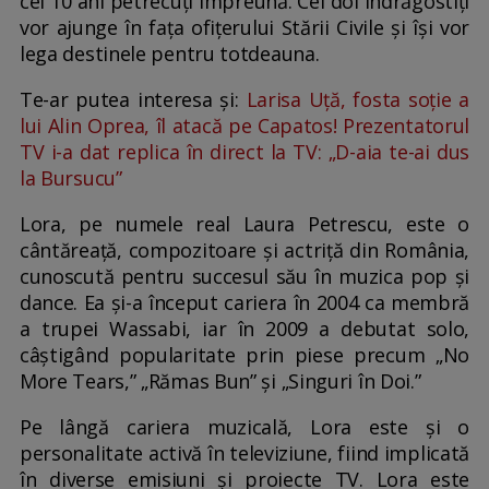
cei 10 ani petrecuți împreună. Cei doi îndrăgostiți
vor ajunge în fața ofițerului Stării Civile și își vor
lega destinele pentru totdeauna.
Te-ar putea interesa și:
Larisa Uță, fosta soție a
lui Alin Oprea, îl atacă pe Capatos! Prezentatorul
TV i-a dat replica în direct la TV: „D-aia te-ai dus
la Bursucu”
Lora, pe numele real Laura Petrescu, este o
cântăreață, compozitoare și actriță din România,
cunoscută pentru succesul său în muzica pop și
dance. Ea și-a început cariera în 2004 ca membră
a trupei Wassabi, iar în 2009 a debutat solo,
câștigând popularitate prin piese precum „No
More Tears,” „Rămas Bun” și „Singuri în Doi.”
Pe lângă cariera muzicală, Lora este și o
personalitate activă în televiziune, fiind implicată
în diverse emisiuni și proiecte TV. Lora este