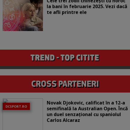
Cele trei zodii chinezești cu noroc
la bani în februarie 2025. Vezi dacă
te afli printre ele
Novak Djokovic, calificat în a 12-a
DCSPORT.RO
semifinală la Australian Open. Încă
un duel senzațional cu spaniolul
Carlos Alcaraz