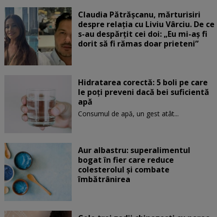
Claudia Pătrășcanu, mărturisiri
despre relația cu Liviu Vârciu. De ce
s-au despărțit cei doi: „Eu mi-aș fi
dorit să fi rămas doar prieteni”
Hidratarea corectă: 5 boli pe care
le poți preveni dacă bei suficientă
apă
Consumul de apă, un gest atât...
Aur albastru: superalimentul
bogat în fier care reduce
colesterolul și combate
îmbătrânirea