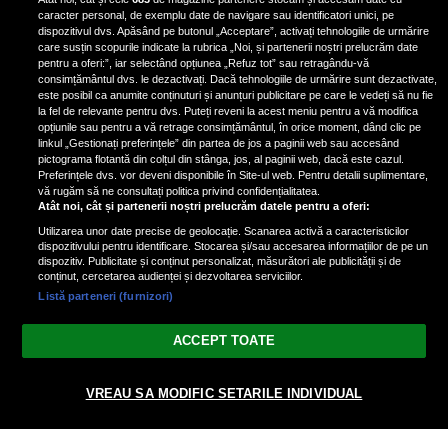
colesterolul și combate
caracter personal, de exemplu date de navigare sau identificatori unici, pe
îmbătrânirea
dispozitivul dvs. Apăsând pe butonul „Acceptare”, activați tehnologiile de urmărire
care susțin scopurile indicate la rubrica „Noi, și partenerii noștri prelucrăm date
pentru a oferi:”, iar selectând opțiunea „Refuz tot” sau retragându-vă
consimțământul dvs. le dezactivați. Dacă tehnologiile de urmărire sunt dezactivate,
este posibil ca anumite conținuturi și anunțuri publicitare pe care le vedeți să nu fie
Claudia Pătrășcanu, mărturisiri
la fel de relevante pentru dvs. Puteți reveni la acest meniu pentru a vă modifica
despre relația cu Liviu Vârciu. De ce
opțiunile sau pentru a vă retrage consimțământul, în orice moment, dând clic pe
linkul „Gestionați preferințele” din partea de jos a paginii web sau accesând
s-au despărțit cei doi: „Eu mi-aș fi
pictograma flotantă din colțul din stânga, jos, al paginii web, dacă este cazul.
dorit să fi rămas doar prieteni”
Preferințele dvs. vor deveni disponibile în Site-ul web. Pentru detalii suplimentare,
vă rugăm să ne consultați politica privind confidențialitatea.
Atât noi, cât și partenerii noștri prelucrăm datele pentru a oferi:
Utilizarea unor date precise de geolocație. Scanarea activă a caracteristicilor
dispozitivului pentru identificare. Stocarea și/sau accesarea informațiilor de pe un
dispozitiv. Publicitate și conținut personalizat, măsurători ale publicității și de
conținut, cercetarea audienței și dezvoltarea serviciilor.
Listă parteneri (furnizori)
Vezi varianta Desktop
ACCEPT TOATE
Politica de confidențialitate
Politica cookies
Gestionați preferințele
|
|
© 2026 spectacola.ro | Toate drepturile rezervate.
VREAU SA MODIFIC SETARILE INDIVIDUAL
nxt.196