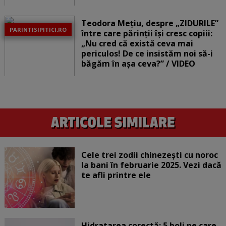
Teodora Mețiu, despre „ZIDURILE”
PARINTISIPITICI.RO
între care părinții își cresc copiii:
„Nu cred că există ceva mai
periculos! De ce insistăm noi să-i
băgăm în așa ceva?” / VIDEO
Cele trei zodii chinezești cu noroc
la bani în februarie 2025. Vezi dacă
te afli printre ele
Hidratarea corectă: 5 boli pe care