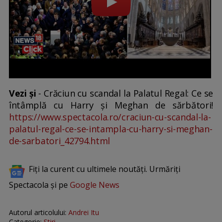
Vezi și
- Crăciun cu scandal la Palatul Regal: Ce se
întâmplă cu Harry și Meghan de sărbători!
https://www.spectacola.ro/craciun-cu-scandal-la-
palatul-regal-ce-se-intampla-cu-harry-si-meghan-
de-sarbatori_42794.html
Fiți la curent cu ultimele noutăți. Urmăriți
Spectacola și pe
Google News
Autorul articolului:
Andrei Itu
Categorie:
Stiri