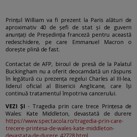
Prinţul William va fi prezent la Paris alături de
aproximativ 40 de şefi de stat şi de guvern
anunţaţi de Preşedinţia franceză pentru această
redeschidere, pe care Emmanuel Macron o
doreşte plină de fast.
Contactat de AFP, biroul de presă de la Palatul
Buckingham nu a oferit deocamdată un răspuns
în legătură cu prezenţa regelui Charles al III-lea,
liderul oficial al Bisericii Anglicane, care îşi
continuă tratamentul împotriva cancerului.
VEZI ȘI
- Tragedia prin care trece Prințesa de
Wales: Kate Middleton, devastată de durere
https://www.spectacola.ro/tragedia-prin-care-
trecere-printesa-de-wales-kate-middleton-
devastata-de-durere_42728.html