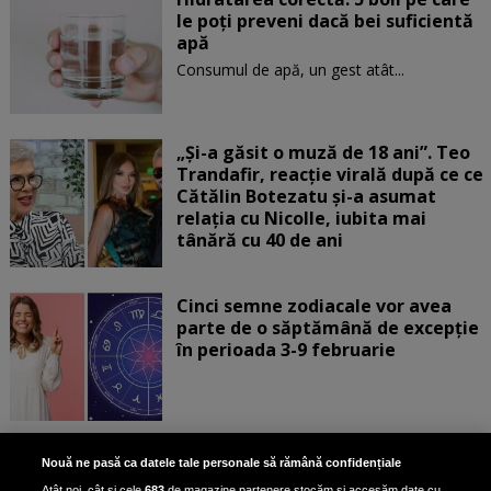
le poți preveni dacă bei suficientă
apă
Consumul de apă, un gest atât...
„Și-a găsit o muză de 18 ani”. Teo
Trandafir, reacție virală după ce ce
Cătălin Botezatu și-a asumat
relația cu Nicolle, iubita mai
tânără cu 40 de ani
Cinci semne zodiacale vor avea
parte de o săptămână de excepție
în perioada 3-9 februarie
Aur albastru: superalimentul
Nouă ne pasă ca datele tale personale să rămână confidențiale
bogat în fier care reduce
Atât noi, cât și cele
683
de magazine partenere stocăm și accesăm date cu