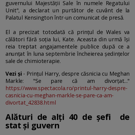
guvernului Majestăţii Sale în numele Regatului
Unit", a declarat un purtător de cuvânt de la
Palatul Kensington într-un comunicat de presă.
El a precizat totodată că prinţul de Wales va
călători fără soţia lui, Kate. Aceasta din urmă îşi
reia treptat angajamentele publice după ce a
anunţat în luna septembrie încheierea şedinţelor
sale de chimioterapie.
Vezi și
- Prințul Harry, despre căsnicia cu Meghan
Markle: "Se pare că am divorțat..."
https://www.spectacola.ro/printul-harry-despre-
casnicia-cu-meghan-markle-se-pare-ca-am-
divortat_42838.html
Alături de alți 40 de șefi de
stat și guvern