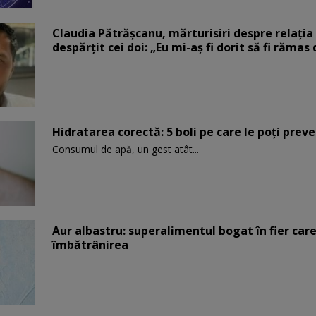
Claudia Pătrășcanu, mărturisiri despre relația 
despărțit cei doi: „Eu mi-aș fi dorit să fi rămas
Hidratarea corectă: 5 boli pe care le poți prev
Consumul de apă, un gest atât...
Aur albastru: superalimentul bogat în fier car
îmbătrânirea