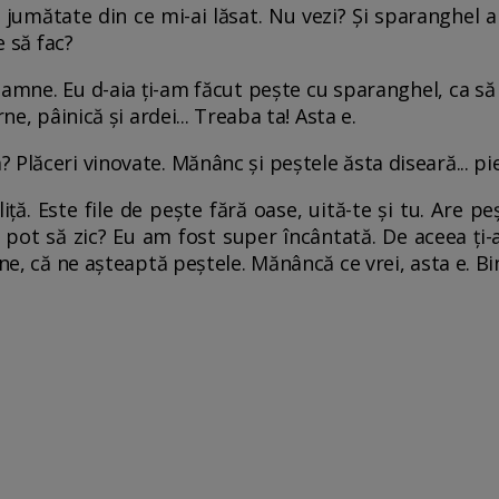
jumătate din ce mi-ai lăsat. Nu vezi? Și sparanghel 
e să fac?
mne. Eu d-aia ți-am făcut pește cu sparanghel, ca să 
ne, pâinică și ardei... Treaba ta! Asta e.
? Plăceri vinovate. Mănânc și peștele ăsta diseară... pie
liță. Este file de pește fără oase, uită-te și tu. Are pe
Ce pot să zic? Eu am fost super încântată. De aceea ți-
ne, că ne așteaptă peștele. Mănâncă ce vrei, asta e. Bin