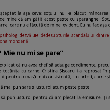
teptat la așa ceva: soțului nu i-a plăcut mâncarea
e mine că am gătit acest pește cu sparanghel. Soțul
rne, care nu e făcută de mine, evident. Eu nu fac așa c
psiholog dezvăluie dedesubturile scandalului dintre 
 zona mondenă
? Mie nu mi se pare”
 explicat că nu avea chef să adauge condimente, precu
 tocănița cu carne. Cristina Șișcanu i-a reproșat în
tat pentru o masă mai consistentă, cu cartofi, carne ș
să mai pun sare și usturoi acum peste pește.
să pun usturoi pentru că am plecat la emisiune. Ți 