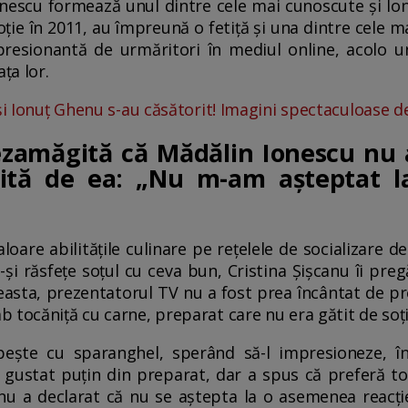
onescu formează unul dintre cele mai cunoscute și lo
ție în 2011, au împreună o fetiță și una dintre cele ma
sionantă de urmăritori în mediul online, acolo und
ța lor.
și Ionuț Ghenu s-au căsătorit! Imagini spectaculoase de
dezamăgită că Mădălin Ionescu nu
ită de ea: „Nu m-am așteptat la
aloare abilitățile culinare pe rețelele de socializare d
ă-și răsfețe soțul cu ceva bun, Cristina Șișcanu îi pr
easta, prezentatorul TV nu a fost prea încântat de pre
 tocăniță cu carne, preparat care nu era gătit de soți
ește cu sparanghel, sperând să-l impresioneze, în
 gustat puțin din preparat, dar a spus că preferă to
șcanu a declarat că nu se aștepta la o asemenea reacț