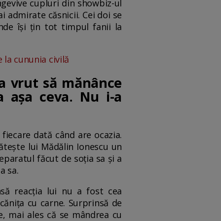
ngevive cupluri din showbiz-ul
i admirate căsnicii. Cei doi se
e își țin tot timpul fanii la
 la cununia civilă
 a vrut să mănânce
 așa ceva. Nu i-a
e fiecare dată când are ocazia.
egătește lui Mădălin Ionescu un
paratul făcut de soția sa și a
a sa.
să reacția lui nu a fost cea
cănița cu carne. Surprinsă de
ie, mai ales că se mândrea cu