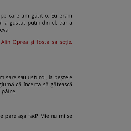
 pe care am gătit-o. Eu eram
 a gustat puțin din el, dar a
eva.
Alin Oprea și fosta sa soție.
m sare sau usturoi, la peștele
 glumă că încerca să gătească
i pâine.
se pare așa fad? Mie nu mi se