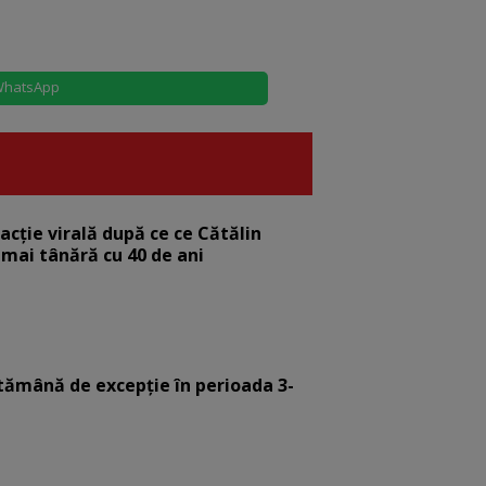
hatsApp
eacție virală după ce ce Cătălin
 mai tânără cu 40 de ani
tămână de excepție în perioada 3-