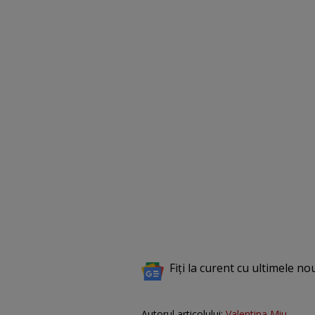
Fiți la curent cu ultimele no
Autorul articolului:
Valentina Miu