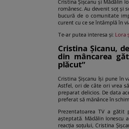
Cristina Șișcanu și Mădălin I
românesc. Au devenit soț și so
bucură de o comunitate impre
curent cu ce se întâmplă în via
Te-ar putea interesa și:
Lora 
Cristina Șicanu, 
din mâncarea găt
plăcut”
Cristina Șișcanu își pune în v
Astfel, ori de câte ori vrea s
preparat delicios. De data ac
preferat să mănânce în schimb
Prezentatoarea TV a gătit p
așteptată. Mădălin Ionescu a
reacția soțului, Cristina Și