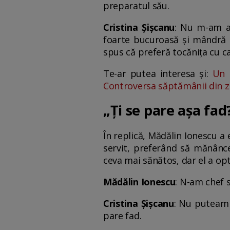
preparatul său.
Cristina Șișcanu
: Nu m-am aș
foarte bucuroasă și mândră d
spus că preferă tocănița cu ca
Te-ar putea interesa și:
Un 
Controversa săptămânii din
„Ți se pare așa fad
În replică, Mădălin Ionescu a
servit, preferând să mănânce
ceva mai sănătos, dar el a op
Mădălin Ionescu
: N-am chef 
Cristina Șișcanu
: Nu puteam 
pare fad.