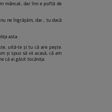
am mâncat, dar îmi e poftă de
nu ne îngrășăm, dar... tu dacă
lița asta.
ște, uită-te și tu că are pește.
am și spus să vii acasă, că am
e că ai găsit tocănița.