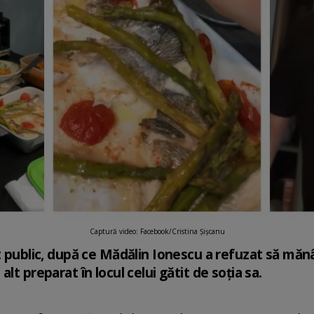
Captură video: Facebook/Cristina Șișcanu
at public, după ce Mădălin Ionescu a refuzat să mă
lt preparat în locul celui gătit de soția sa.