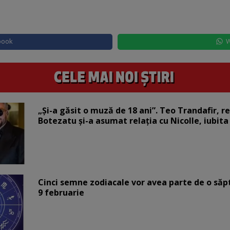
book
W
„Și-a găsit o muză de 18 ani”. Teo Trandafir, r
Botezatu și-a asumat relația cu Nicolle, iubita
Cinci semne zodiacale vor avea parte de o săp
9 februarie