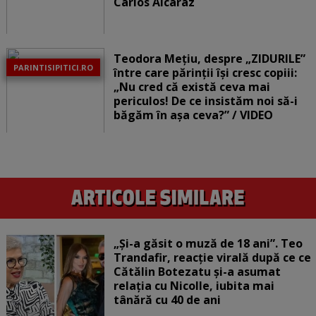
Carlos Alcaraz
Teodora Mețiu, despre „ZIDURILE”
PARINTISIPITICI.RO
între care părinții își cresc copiii:
„Nu cred că există ceva mai
periculos! De ce insistăm noi să-i
băgăm în așa ceva?” / VIDEO
„Și-a găsit o muză de 18 ani”. Teo
Trandafir, reacție virală după ce ce
Cătălin Botezatu și-a asumat
relația cu Nicolle, iubita mai
tânără cu 40 de ani