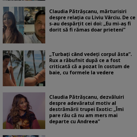
Claudia Pătrășcanu, mărturisiri
despre relația cu Liviu Vârciu. De ce
s-au despărțit cei doi: „Eu mi-aș fi
dorit să fi rămas doar prieteni”
„Turbați când vedeți corpul ăsta”.
Rux a răbufnit după ce a fost
criticată că a pozat în costum de
baie, cu formele la vedere
Claudia Pătrășcanu, dezvăluiri
despre adevăratul motiv al
destrămării trupei Exotic: „Îmi
pare rău că nu am mers mai
departe cu Andreea”