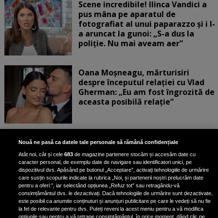
Scene incredibile! Ilinca Vandici a
pus mâna pe aparatul de
fotografiat al unui paparazzo și i l-
a aruncat la gunoi: „S-a dus la
poliție. Nu mai aveam aer”
Oana Moșneagu, mărturisiri
despre începutul relației cu Vlad
Gherman: „Eu am fost îngrozită de
aceasta posibilă relație”
Unde locuiesc Alberto Guță și
Nouă ne pasă ca datele tale personale să rămână confidențiale
iubita lui, după ce au plecat din
Atât noi, cât și cele
683
de magazine partenere stocăm și accesăm date cu
casa Narcisei Balaban: „Noi
caracter personal, de exemplu date de navigare sau identificatori unici, pe
suntem într-o casă cu două-trei
dispozitivul dvs. Apăsând pe butonul „Acceptare”, activați tehnologiile de urmărire
etaje”
care susțin scopurile indicate la rubrica „Noi, și partenerii noștri prelucrăm date
pentru a oferi:”, iar selectând opțiunea „Refuz tot” sau retragându-vă
consimțământul dvs. le dezactivați. Dacă tehnologiile de urmărire sunt dezactivate,
este posibil ca anumite conținuturi și anunțuri publicitare pe care le vedeți să nu fie
Oana Roman, achiziție după
la fel de relevante pentru dvs. Puteți reveni la acest meniu pentru a vă modifica
opțiunile sau pentru a vă retrage consimțământul, în orice moment, dând clic pe