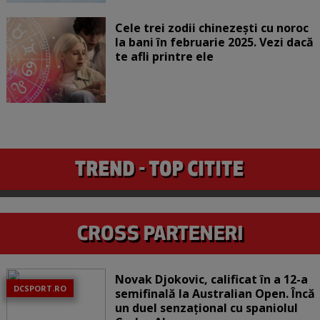
Cele trei zodii chinezești cu noroc
la bani în februarie 2025. Vezi dacă
te afli printre ele
Novak Djokovic, calificat în a 12-a
DCSPORT.RO
semifinală la Australian Open. Încă
un duel senzațional cu spaniolul