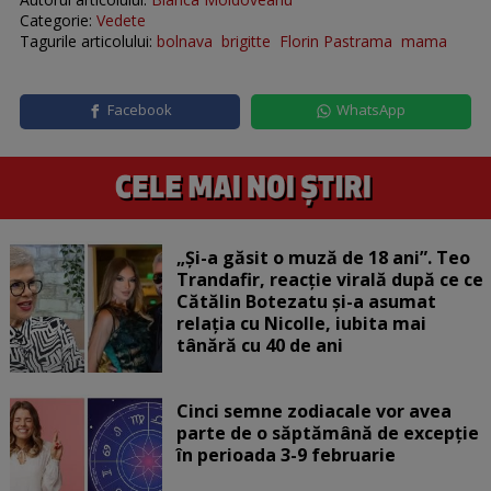
Categorie:
Vedete
Tagurile articolului:
bolnava
brigitte
Florin Pastrama
mama
Facebook
WhatsApp
„Și-a găsit o muză de 18 ani”. Teo
Trandafir, reacție virală după ce ce
Cătălin Botezatu și-a asumat
relația cu Nicolle, iubita mai
tânără cu 40 de ani
Cinci semne zodiacale vor avea
parte de o săptămână de excepție
în perioada 3-9 februarie