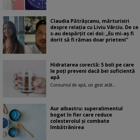
Claudia Pătrășcanu, mărturisiri
despre relația cu Liviu Vârciu. De ce
s-au despărțit cei doi: „Eu mi-aș fi
dorit să fi rămas doar prieteni”
Hidratarea corectă: 5 boli pe care
le poți preveni dacă bei suficientă
apă
Consumul de apă, un gest atât...
Aur albastru: superalimentul
bogat în fier care reduce
colesterolul și combate
îmbătrânirea