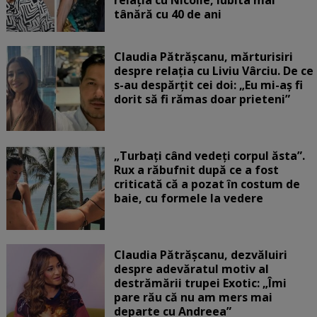
tânără cu 40 de ani
Claudia Pătrășcanu, mărturisiri
despre relația cu Liviu Vârciu. De ce
s-au despărțit cei doi: „Eu mi-aș fi
dorit să fi rămas doar prieteni”
„Turbați când vedeți corpul ăsta”.
Rux a răbufnit după ce a fost
criticată că a pozat în costum de
baie, cu formele la vedere
Claudia Pătrășcanu, dezvăluiri
despre adevăratul motiv al
destrămării trupei Exotic: „Îmi
pare rău că nu am mers mai
departe cu Andreea”