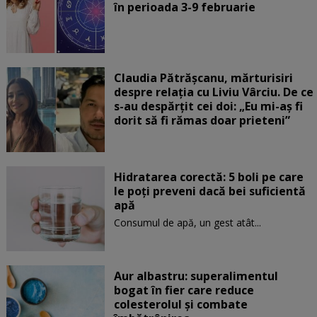
în perioada 3-9 februarie
Claudia Pătrășcanu, mărturisiri
despre relația cu Liviu Vârciu. De ce
s-au despărțit cei doi: „Eu mi-aș fi
dorit să fi rămas doar prieteni”
Hidratarea corectă: 5 boli pe care
le poți preveni dacă bei suficientă
apă
Consumul de apă, un gest atât...
Aur albastru: superalimentul
bogat în fier care reduce
colesterolul și combate