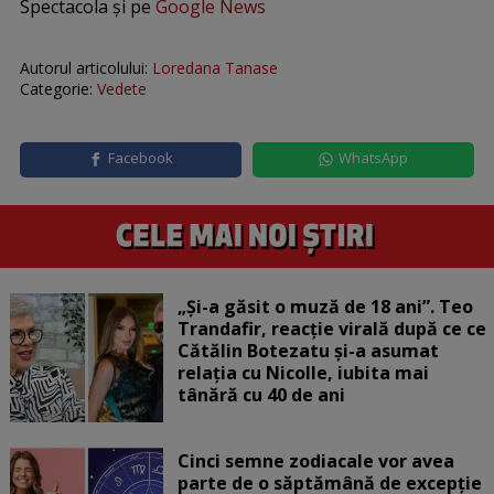
Spectacola și pe
Google News
Autorul articolului:
Loredana Tanase
Categorie:
Vedete
Facebook
WhatsApp
„Și-a găsit o muză de 18 ani”. Teo
Trandafir, reacție virală după ce ce
Cătălin Botezatu și-a asumat
relația cu Nicolle, iubita mai
tânără cu 40 de ani
Cinci semne zodiacale vor avea
parte de o săptămână de excepție