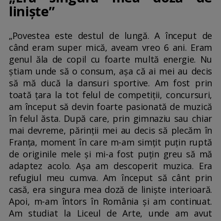
liniște”
„Povestea este destul de lungă. A început de
când eram super mică, aveam vreo 6 ani. Eram
genul ăla de copil cu foarte multă energie. Nu
știam unde să o consum, așa că ai mei au decis
să mă ducă la dansuri sportive. Am fost prin
toată țara la tot felul de competiții, concursuri,
am început să devin foarte pasionată de muzică
în felul ăsta. După care, prin gimnaziu sau chiar
mai devreme, părinții mei au decis să plecăm în
Franța, moment în care m-am simțit puțin ruptă
de originile mele și mi-a fost puțin greu să mă
adaptez acolo. Așa am descoperit muzica. Era
refugiul meu cumva. Am început să cânt prin
casă, era singura mea doză de liniște interioară.
Apoi, m-am întors în România și am continuat.
Am studiat la Liceul de Arte, unde am avut