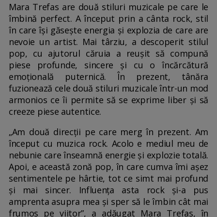
Mara Trefas are două stiluri muzicale pe care le
îmbină perfect. A început prin a cânta rock, stil
în care își găsește energia și explozia de care are
nevoie un artist. Mai târziu, a descoperit stilul
pop, cu ajutorul căruia a reușit să compună
piese profunde, sincere și cu o încărcătură
emoțională puternică. În prezent, tânăra
fuzionează cele două stiluri muzicale într-un mod
armonios ce îi permite să se exprime liber și să
creeze piese autentice.
„Am două direcții pe care merg în prezent. Am
început cu muzica rock. Acolo e mediul meu de
nebunie care înseamnă energie și explozie totală.
Apoi, e această zonă pop, în care cumva îmi așez
sentimentele pe hârtie, tot ce simt mai profund
și mai sincer. Influența asta rock și-a pus
amprenta asupra mea și sper să le îmbin cât mai
frumos pe viitor”, a adăugat Mara Trefas, în