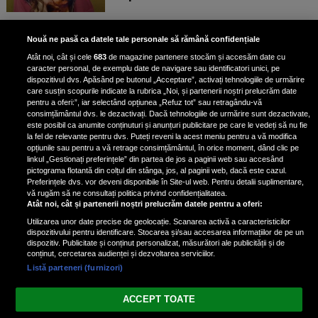
Scene incredibile! Ilinca Vandici a
Nouă ne pasă ca datele tale personale să rămână confidențiale
pus mâna pe aparatul de
Atât noi, cât și cele
683
de magazine partenere stocăm și accesăm date cu
fotografiat al unui paparazzo și i l-
caracter personal, de exemplu date de navigare sau identificatori unici, pe
a aruncat la gunoi: „S-a dus la
dispozitivul dvs. Apăsând pe butonul „Acceptare”, activați tehnologiile de urmărire
poliție. Nu mai aveam aer”
care susțin scopurile indicate la rubrica „Noi, și partenerii noștri prelucrăm date
pentru a oferi:”, iar selectând opțiunea „Refuz tot” sau retragându-vă
consimțământul dvs. le dezactivați. Dacă tehnologiile de urmărire sunt dezactivate,
este posibil ca anumite conținuturi și anunțuri publicitare pe care le vedeți să nu fie
Oana Moșneagu, mărturisiri
la fel de relevante pentru dvs. Puteți reveni la acest meniu pentru a vă modifica
despre începutul relației cu Vlad
opțiunile sau pentru a vă retrage consimțământul, în orice moment, dând clic pe
linkul „Gestionați preferințele” din partea de jos a paginii web sau accesând
Gherman: „Eu am fost îngrozită de
pictograma flotantă din colțul din stânga, jos, al paginii web, dacă este cazul.
aceasta posibilă relație”
Preferințele dvs. vor deveni disponibile în Site-ul web. Pentru detalii suplimentare,
vă rugăm să ne consultați politica privind confidențialitatea.
Atât noi, cât și partenerii noștri prelucrăm datele pentru a oferi:
Utilizarea unor date precise de geolocație. Scanarea activă a caracteristicilor
dispozitivului pentru identificare. Stocarea și/sau accesarea informațiilor de pe un
dispozitiv. Publicitate și conținut personalizat, măsurători ale publicității și de
conținut, cercetarea audienței și dezvoltarea serviciilor.
Listă parteneri (furnizori)
Vezi varianta Desktop
ACCEPT TOATE
Politica de confidențialitate
Politica cookies
Gestionați preferințele
|
|