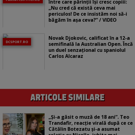
între care părinții își cresc copiii:
„Nu cred că există ceva mai
periculos! De ce insistăm noi să-i
băgăm în așa ceva?” / VIDEO
Novak Djokovic, calificat în a 12-a
DCSPORT.RO
semifinală la Australian Open. Încă
un duel senzațional cu spaniolul
Carlos Alcaraz
„Și-a găsit o muză de 18 ani”. Teo
Trandafir, reacție virală după ce ce
Cătălin Botezatu și-a asumat
relația cu Nicolle, iubita mai