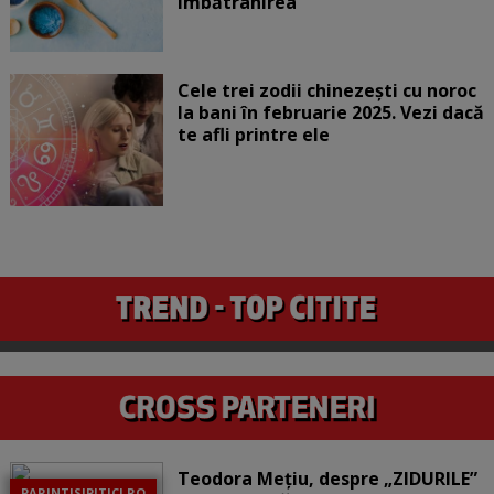
îmbătrânirea
Cele trei zodii chinezești cu noroc
la bani în februarie 2025. Vezi dacă
te afli printre ele
Teodora Mețiu, despre „ZIDURILE”
PARINTISIPITICI.RO