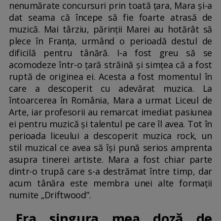
nenumărate concursuri prin toată țara, Mara și-a
dat seama că începe să fie foarte atrasă de
muzică. Mai târziu, părinții Marei au hotărât să
plece în Franța, urmând o perioadă destul de
dificilă pentru tânără. I-a fost greu să se
acomodeze într-o țară străină și simțea că a fost
ruptă de originea ei. Acesta a fost momentul în
care a descoperit cu adevărat muzica. La
întoarcerea în România, Mara a urmat Liceul de
Arte, iar profesorii au remarcat imediat pasiunea
ei pentru muzică și talentul pe care îl avea. Tot în
perioada liceului a descoperit muzica rock, un
stil muzical ce avea să își pună serios amprenta
asupra tinerei artiste. Mara a fost chiar parte
dintr-o trupă care s-a destrămat între timp, dar
acum tânăra este membra unei alte formații
numite „Driftwood”.
„Era singura mea doză de