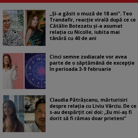
„Și-a găsit o muză de 18 ani”. Teo
Trandafir, reacție virală după ce ce
Cătălin Botezatu și-a asumat
relația cu Nicolle, iubita mai
tânără cu 40 de ani
Cinci semne zodiacale vor avea
parte de o săptămână de excepție
în perioada 3-9 februarie
Claudia Pătrășcanu, mărturisiri
despre relația cu Liviu Vârciu. De ce
s-au despărțit cei doi: „Eu mi-aș fi
dorit să fi rămas doar prieteni”