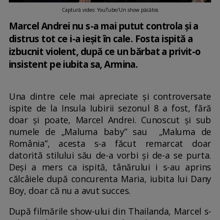
Captură video: YouTube/Un show păcătos
Marcel Andrei nu s-a mai putut controla și a
distrus tot ce i-a ieșit în cale. Fosta ispită a
izbucnit violent, după ce un bărbat a privit-o
insistent pe iubita sa, Armina.
Una dintre cele mai apreciate și controversate
ispite de la Insula Iubirii sezonul 8 a fost, fără
doar și poate, Marcel Andrei. Cunoscut și sub
numele de „Maluma baby” sau „Maluma de
România”, acesta s-a făcut remarcat doar
datorită stilului său de-a vorbi și de-a se purta.
Deși a mers ca ispită, tânărului i s-au aprins
călcâiele după concurenta Maria, iubita lui Dany
Boy, doar că nu a avut succes.
După filmările show-ului din Thailanda, Marcel s-