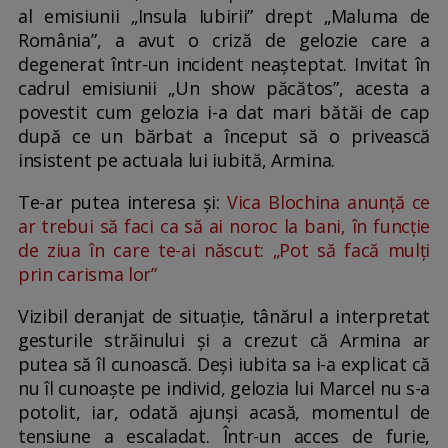
al emisiunii „Insula Iubirii” drept „Maluma de
România”, a avut o criză de gelozie care a
degenerat într-un incident neașteptat. Invitat în
cadrul emisiunii „Un show păcătos”, acesta a
povestit cum gelozia i-a dat mari bătăi de cap
după ce un bărbat a început să o privească
insistent pe actuala lui iubită, Armina.
Te-ar putea interesa și:
Vica Blochina anunță ce
ar trebui să faci ca să ai noroc la bani, în funcție
de ziua în care te-ai născut: „Pot să facă mulți
prin carisma lor”
Vizibil deranjat de situație, tânărul a interpretat
gesturile străinului și a crezut că Armina ar
putea să îl cunoască. Deși iubita sa i-a explicat că
nu îl cunoaște pe individ, gelozia lui Marcel nu s-a
potolit, iar, odată ajunși acasă, momentul de
tensiune a escaladat. Într-un acces de furie,