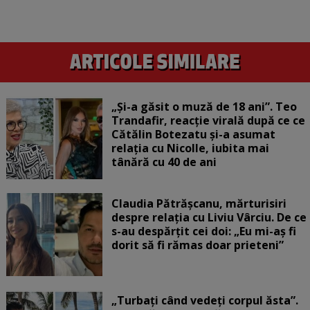
„Și-a găsit o muză de 18 ani”. Teo
Trandafir, reacție virală după ce ce
Cătălin Botezatu și-a asumat
relația cu Nicolle, iubita mai
tânără cu 40 de ani
Claudia Pătrășcanu, mărturisiri
despre relația cu Liviu Vârciu. De ce
s-au despărțit cei doi: „Eu mi-aș fi
dorit să fi rămas doar prieteni”
„Turbați când vedeți corpul ăsta”.