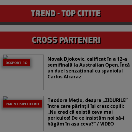
Novak Djokovic, calificat în a 12-a
DCSPORT.RO
semifinală la Australian Open. Încă
un duel senzațional cu spaniolul
Carlos Alcaraz
Teodora Mețiu, despre „ZIDURILE”
PARINTISIPITICI.RO
între care părinții își cresc copiii:
„Nu cred că există ceva mai
periculos! De ce insistăm noi să-i
băgăm în așa ceva?” / VIDEO