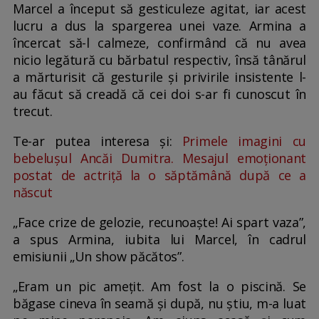
Marcel a început să gesticuleze agitat, iar acest
lucru a dus la spargerea unei vaze. Armina a
încercat să-l calmeze, confirmând că nu avea
nicio legătură cu bărbatul respectiv, însă tânărul
a mărturisit că gesturile și privirile insistente l-
au făcut să creadă că cei doi s-ar fi cunoscut în
trecut.
Te-ar putea interesa și:
Primele imagini cu
bebelușul Ancăi Dumitra. Mesajul emoționant
postat de actriță la o săptămână după ce a
născut
„Face crize de gelozie, recunoaște! Ai spart vaza”,
a spus Armina, iubita lui Marcel, în cadrul
emisiunii „Un show păcătos”.
„Eram un pic amețit. Am fost la o piscină. Se
băgase cineva în seamă și după, nu știu, m-a luat