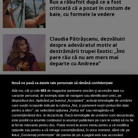
Rux a răbufnit după ce a fost
criticată că a pozat în costum de
baie, cu formele la vedere
Claudia Pătrășcanu, dezvăluiri
despre adevăratul motiv al
destrămării trupei Exotic: „Îmi
pare rău că nu am mers mai
departe cu Andreea”
Scene incredibile! Ilinca Vandici a
Nouă ne pasă ca datele tale personale să rămână confidențiale
pus mâna pe aparatul de
Atât noi, cât și cele
683
de magazine partenere stocăm și accesăm date cu
fotografiat al unui paparazzo și i l-
caracter personal, de exemplu date de navigare sau identificatori unici, pe
a aruncat la gunoi: „S-a dus la
dispozitivul dvs. Apăsând pe butonul „Acceptare”, activați tehnologiile de urmărire
poliție. Nu mai aveam aer”
care susțin scopurile indicate la rubrica „Noi, și partenerii noștri prelucrăm date
pentru a oferi:”, iar selectând opțiunea „Refuz tot” sau retragându-vă
consimțământul dvs. le dezactivați. Dacă tehnologiile de urmărire sunt dezactivate,
este posibil ca anumite conținuturi și anunțuri publicitare pe care le vedeți să nu fie
Oana Moșneagu, mărturisiri
la fel de relevante pentru dvs. Puteți reveni la acest meniu pentru a vă modifica
despre începutul relației cu Vlad
opțiunile sau pentru a vă retrage consimțământul, în orice moment, dând clic pe
linkul „Gestionați preferințele” din partea de jos a paginii web sau accesând
Gherman: „Eu am fost îngrozită de