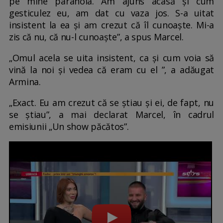
pe mine paranoia. Am ajuns acasă și cum
gesticulez eu, am dat cu vaza jos. S-a uitat
insistent la ea și am crezut că îl cunoaște. Mi-a
zis că nu, că nu-l cunoaște”, a spus Marcel.
„Omul acela se uita insistent, ca și cum voia să
vină la noi și vedea că eram cu el ”, a adăugat
Armina.
„Exact. Eu am crezut că se știau și ei, de fapt, nu
se știau”, a mai declarat Marcel, în cadrul
emisiunii „Un show păcătos”.