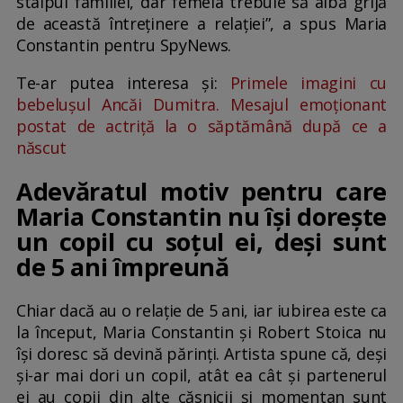
stâlpul familiei, dar femeia trebuie să aibă grijă
de această întreținere a relației”, a spus Maria
Constantin pentru SpyNews.
Te-ar putea interesa și:
Primele imagini cu
bebelușul Ancăi Dumitra. Mesajul emoționant
postat de actriță la o săptămână după ce a
născut
Adevăratul motiv pentru care
Maria Constantin nu își dorește
un copil cu soțul ei, deși sunt
de 5 ani împreună
Chiar dacă au o relație de 5 ani, iar iubirea este ca
la început, Maria Constantin și Robert Stoica nu
își doresc să devină părinți. Artista spune că, deși
și-ar mai dori un copil, atât ea cât și partenerul
ei au copii din alte căsnicii și momentan sunt