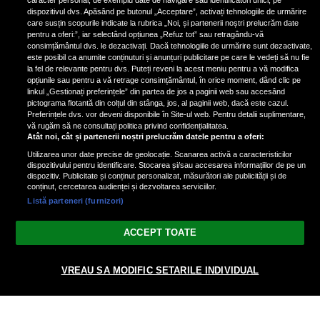
caracter personal, de exemplu date de navigare sau identificatori unici, pe
suntem într-o casă cu două-trei
dispozitivul dvs. Apăsând pe butonul „Acceptare”, activați tehnologiile de urmărire
etaje”
care susțin scopurile indicate la rubrica „Noi, și partenerii noștri prelucrăm date
pentru a oferi:”, iar selectând opțiunea „Refuz tot” sau retragându-vă
consimțământul dvs. le dezactivați. Dacă tehnologiile de urmărire sunt dezactivate,
este posibil ca anumite conținuturi și anunțuri publicitare pe care le vedeți să nu fie
Oana Roman, achiziție după
la fel de relevante pentru dvs. Puteți reveni la acest meniu pentru a vă modifica
achiziție. Suma exorbitantă pe
opțiunile sau pentru a vă retrage consimțământul, în orice moment, dând clic pe
linkul „Gestionați preferințele” din partea de jos a paginii web sau accesând
care a scos-o din buzunar pentru o
pictograma flotantă din colțul din stânga, jos, al paginii web, dacă este cazul.
pereche de ochelari de soare și un
Preferințele dvs. vor deveni disponibile în Site-ul web. Pentru detalii suplimentare,
parfum
vă rugăm să ne consultați politica privind confidențialitatea.
Atât noi, cât și partenerii noștri prelucrăm datele pentru a oferi:
Utilizarea unor date precise de geolocație. Scanarea activă a caracteristicilor
dispozitivului pentru identificare. Stocarea și/sau accesarea informațiilor de pe un
dispozitiv. Publicitate și conținut personalizat, măsurători ale publicității și de
conținut, cercetarea audienței și dezvoltarea serviciilor.
Listă parteneri (furnizori)
Vezi varianta Desktop
ACCEPT TOATE
Politica de confidențialitate
Politica cookies
Gestionați preferințele
|
|
© 2026 spectacola.ro | Toate drepturile rezervate.
VREAU SA MODIFIC SETARILE INDIVIDUAL
nxt.196