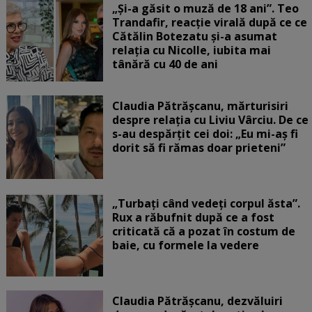
„Și-a găsit o muză de 18 ani”. Teo
Trandafir, reacție virală după ce ce
Cătălin Botezatu și-a asumat
relația cu Nicolle, iubita mai
tânără cu 40 de ani
Claudia Pătrășcanu, mărturisiri
despre relația cu Liviu Vârciu. De ce
s-au despărțit cei doi: „Eu mi-aș fi
dorit să fi rămas doar prieteni”
„Turbați când vedeți corpul ăsta”.
Rux a răbufnit după ce a fost
criticată că a pozat în costum de
baie, cu formele la vedere
Claudia Pătrășcanu, dezvăluiri