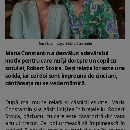
Sursă foto: Instagram/Maria Constantin
Maria Constantin a dezvăluit adevăratul
motiv pentru care nu își dorește un copil cu
soțul ei, Robert Stoica. Deși relația lor este una
solidă, iar cei doi sunt împreună de cinci ani,
cântăreața nu se vede mămică.
După mai multe relații și căsnicii eșuate, Maria
Constantin și-a găsit liniștea în brațele lui Robert
Stoica, bărbatul cu care este căsătorită din vara
anului trecut. Cei doi urmează să împlinească în
curând 5 ani de relație și sunt din ce în ce mai