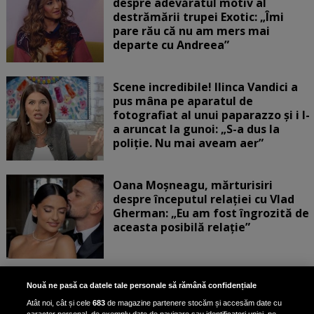
despre adevăratul motiv al
destrămării trupei Exotic: „Îmi
pare rău că nu am mers mai
departe cu Andreea”
Scene incredibile! Ilinca Vandici a
pus mâna pe aparatul de
fotografiat al unui paparazzo și i l-
a aruncat la gunoi: „S-a dus la
poliție. Nu mai aveam aer”
Oana Moșneagu, mărturisiri
despre începutul relației cu Vlad
Gherman: „Eu am fost îngrozită de
aceasta posibilă relație”
Unde locuiesc Alberto Guță și
Nouă ne pasă ca datele tale personale să rămână confidențiale
iubita lui, după ce au plecat din
Atât noi, cât și cele
683
de magazine partenere stocăm și accesăm date cu
casa Narcisei Balaban: „Noi