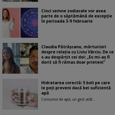
Cinci semne zodiacale vor avea
parte de o săptămână de excepție
în perioada 3-9 februarie
Claudia Pătrășcanu, mărturisiri
despre relația cu Liviu Vârciu. De ce
s-au despărțit cei doi: „Eu mi-aș fi
dorit să fi rămas doar prieteni”
Hidratarea corectă: 5 boli pe care
le poți preveni dacă bei suficientă
apă
Consumul de apă, un gest atât...