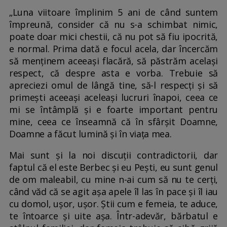
„Luna viitoare împlinim 5 ani de când suntem
împreună, consider că nu s-a schimbat nimic,
poate doar mici chestii, că nu pot să fiu ipocrită,
e normal. Prima dată e focul acela, dar încercăm
să menținem aceeași flacără, să păstrăm același
respect, că despre asta e vorba. Trebuie să
apreciezi omul de lângă tine, să-l respecți și să
primești aceeași aceleași lucruri înapoi, ceea ce
mi se întâmplă și e foarte important pentru
mine, ceea ce înseamnă că în sfârșit Doamne,
Doamne a făcut lumină și în viața mea.
Mai sunt și la noi discuții contradictorii, dar
faptul că el este Berbec și eu Pești, eu sunt genul
de om maleabil, cu mine n-ai cum să nu te cerți,
când văd că se agit așa apele îl las în pace și îl iau
cu domol, ușor, ușor. Știi cum e femeia, te aduce,
te întoarce și uite așa. Într-adevăr, bărbatul e