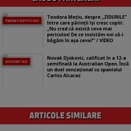
Teodora Mețiu, despre „ZIDURILE”
PARINTISIPITICI.RO
între care părinții își cresc copiii:
„Nu cred că există ceva mai
periculos! De ce insistăm noi să-i
băgăm în așa ceva?” / VIDEO
Novak Djokovic, calificat în a 12-a
DCSPORT.RO
semifinală la Australian Open. Încă
un duel senzațional cu spaniolul
Carlos Alcaraz