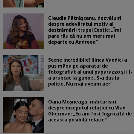
Claudia Pătrășcanu, dezvăluiri
despre adevăratul motiv al
destrămării trupei Exotic: „Îmi
pare rău că nu am mers mai
departe cu Andreea”
Scene incredibile! Ilinca Vandici a
pus mâna pe aparatul de
fotografiat al unui paparazzo și i l-
a aruncat la gunoi: „S-a dus la
poliție. Nu mai aveam aer”
Oana Moșneagu, mărturisiri
despre începutul relației cu Vlad
Gherman: „Eu am fost îngrozită de
aceasta posibilă relație”