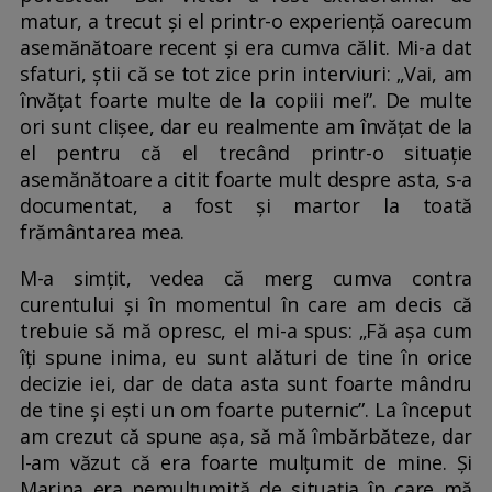
matur, a trecut și el printr-o experiență oarecum
asemănătoare recent și era cumva călit. Mi-a dat
sfaturi, știi că se tot zice prin interviuri: „Vai, am
învățat foarte multe de la copiii mei”. De multe
ori sunt clișee, dar eu realmente am învățat de la
el pentru că el trecând printr-o situație
asemănătoare a citit foarte mult despre asta, s-a
documentat, a fost și martor la toată
frământarea mea.
M-a simțit, vedea că merg cumva contra
curentului și în momentul în care am decis că
trebuie să mă opresc, el mi-a spus: „Fă așa cum
îți spune inima, eu sunt alături de tine în orice
decizie iei, dar de data asta sunt foarte mândru
de tine și ești un om foarte puternic”. La început
am crezut că spune așa, să mă îmbărbăteze, dar
l-am văzut că era foarte mulțumit de mine. Și
Marina era nemulțumită de situația în care mă