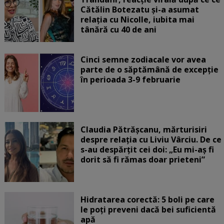
Cătălin Botezatu și-a asumat
relația cu Nicolle, iubita mai
tânără cu 40 de ani
Cinci semne zodiacale vor avea
parte de o săptămână de excepție
în perioada 3-9 februarie
Claudia Pătrășcanu, mărturisiri
despre relația cu Liviu Vârciu. De ce
s-au despărțit cei doi: „Eu mi-aș fi
dorit să fi rămas doar prieteni”
Hidratarea corectă: 5 boli pe care
le poți preveni dacă bei suficientă
apă