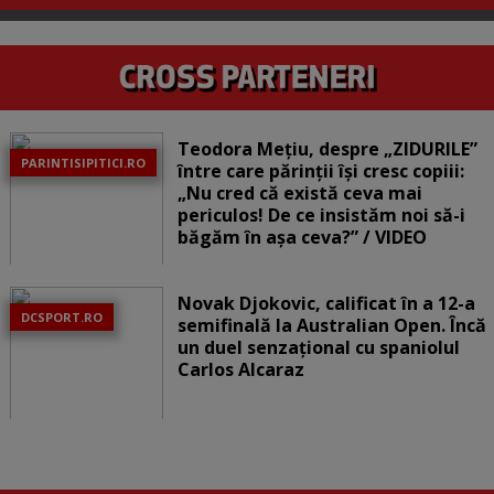
Teodora Mețiu, despre „ZIDURILE”
PARINTISIPITICI.RO
între care părinții își cresc copiii:
„Nu cred că există ceva mai
periculos! De ce insistăm noi să-i
băgăm în așa ceva?” / VIDEO
Novak Djokovic, calificat în a 12-a
DCSPORT.RO
semifinală la Australian Open. Încă
un duel senzațional cu spaniolul
Carlos Alcaraz