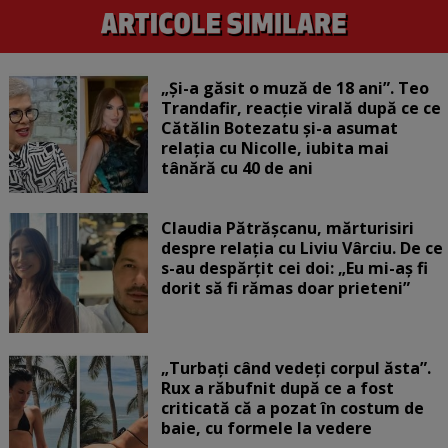
„Și-a găsit o muză de 18 ani”. Teo
Trandafir, reacție virală după ce ce
Cătălin Botezatu și-a asumat
relația cu Nicolle, iubita mai
tânără cu 40 de ani
Claudia Pătrășcanu, mărturisiri
despre relația cu Liviu Vârciu. De ce
s-au despărțit cei doi: „Eu mi-aș fi
dorit să fi rămas doar prieteni”
„Turbați când vedeți corpul ăsta”.
Rux a răbufnit după ce a fost
criticată că a pozat în costum de
baie, cu formele la vedere