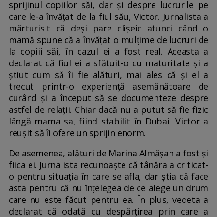
sprijinul copiilor săi, dar și despre lucrurile pe
care le-a învățat de la fiul său, Victor. Jurnalista a
mărturisit că deși pare clișeic atunci când o
mamă spune că a învățat o mulțime de lucruri de
la copiii săi, în cazul ei a fost real. Aceasta a
declarat că fiul ei a sfătuit-o cu maturitate și a
știut cum să îi fie alături, mai ales că și el a
trecut printr-o experiență asemănătoare de
curând și a început să se documenteze despre
astfel de relații. Chiar dacă nu a putut să fie fizic
lângă mama sa, fiind stabilit în Dubai, Victor a
reușit să îi ofere un sprijin enorm.
De asemenea, alături de Marina Almășan a fost și
fiica ei. Jurnalista recunoaște că tânăra a criticat-
o pentru situația în care se afla, dar știa că face
asta pentru că nu înțelegea de ce alege un drum
care nu este făcut pentru ea. În plus, vedeta a
declarat că odată cu despărțirea prin care a