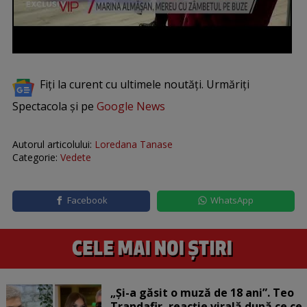
Fiți la curent cu ultimele noutăți. Urmăriți
Spectacola și pe
Google News
Autorul articolului:
Loredana Tanase
Categorie:
Vedete
Facebook
WhatsApp
„Și-a găsit o muză de 18 ani”. Teo
Trandafir, reacție virală după ce ce