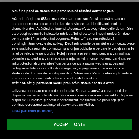
Unde locuiesc Alberto Guță și
Nouă ne pasă ca datele tale personale să rămână confidențiale
iubita lui, după ce au plecat din
Atât noi, cât și cele
683
de magazine partenere stocăm și accesăm date cu
casa Narcisei Balaban: „Noi
caracter personal, de exemplu date de navigare sau identificatori unici, pe
suntem într-o casă cu două-trei
dispozitivul dvs. Apăsând pe butonul „Acceptare”, activați tehnologiile de urmărire
etaje”
care susțin scopurile indicate la rubrica „Noi, și partenerii noștri prelucrăm date
pentru a oferi:”, iar selectând opțiunea „Refuz tot” sau retragându-vă
consimțământul dvs. le dezactivați. Dacă tehnologiile de urmărire sunt dezactivate,
este posibil ca anumite conținuturi și anunțuri publicitare pe care le vedeți să nu fie
Oana Roman, achiziție după
la fel de relevante pentru dvs. Puteți reveni la acest meniu pentru a vă modifica
achiziție. Suma exorbitantă pe
opțiunile sau pentru a vă retrage consimțământul, în orice moment, dând clic pe
linkul „Gestionați preferințele” din partea de jos a paginii web sau accesând
care a scos-o din buzunar pentru o
pictograma flotantă din colțul din stânga, jos, al paginii web, dacă este cazul.
pereche de ochelari de soare și un
Preferințele dvs. vor deveni disponibile în Site-ul web. Pentru detalii suplimentare,
parfum
vă rugăm să ne consultați politica privind confidențialitatea.
Atât noi, cât și partenerii noștri prelucrăm datele pentru a oferi:
Utilizarea unor date precise de geolocație. Scanarea activă a caracteristicilor
dispozitivului pentru identificare. Stocarea și/sau accesarea informațiilor de pe un
dispozitiv. Publicitate și conținut personalizat, măsurători ale publicității și de
conținut, cercetarea audienței și dezvoltarea serviciilor.
Listă parteneri (furnizori)
Vezi varianta Desktop
ACCEPT TOATE
Politica de confidențialitate
Politica cookies
Gestionați preferințele
|
|
© 2026 spectacola.ro | Toate drepturile rezervate.