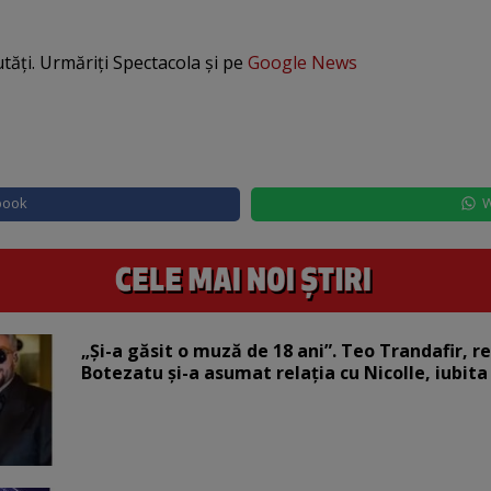
utăți. Urmăriți Spectacola și pe
Google News
book
W
„Și-a găsit o muză de 18 ani”. Teo Trandafir, r
Botezatu și-a asumat relația cu Nicolle, iubita