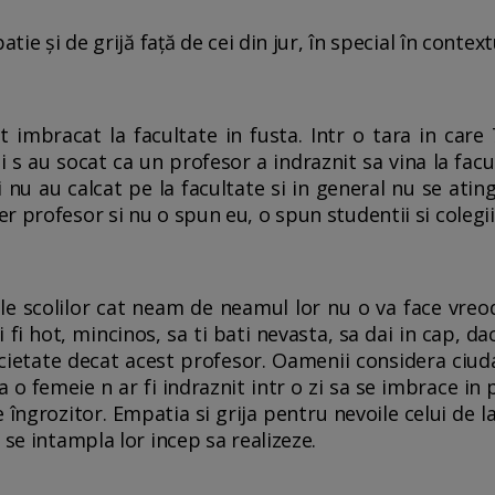
atie și de grijă față de cei din jur, în special în contex
t imbracat la facultate in fusta. Intr o tara in care
 s au socat ca un profesor a indraznit sa vina la facu
i nu au calcat pe la facultate si in general nu se atin
 profesor si nu o spun eu, o spun studentii si colegii 
ile scolilor cat neam de neamul lor nu o va face vre
fi hot, mincinos, sa ti bati nevasta, sa dai in cap, da
cietate decat acest profesor. Oamenii considera ciudat 
a o femeie n ar fi indraznit intr o zi sa se imbrace i
e îngrozitor. Empatia si grija pentru nevoile celui de 
 se intampla lor incep sa realizeze.