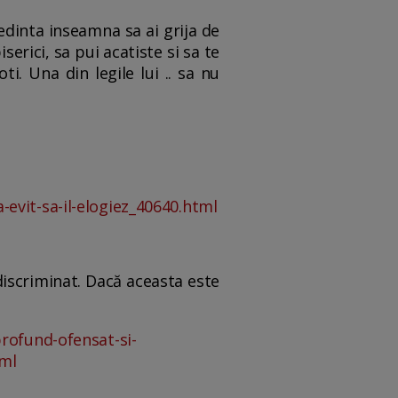
edinta inseamna sa ai grija de
biserici, sa pui acatiste si sa te
i. Una din legile lui .. sa nu
evit-sa-il-elogiez_40640.html
 discriminat. Dacă aceasta este
profund-ofensat-si-
tml