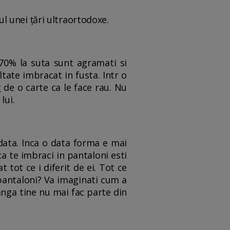
tul unei țări ultraortodoxe.
 70% la suta sunt agramati si
ltate imbracat in fusta. Intr o
g de o carte ca le face rau. Nu
lui.
odata. Inca o data forma e mai
ca te imbraci in pantaloni esti
tot ce i diferit de ei. Tot ce
n pantaloni? Va imaginati cum a
langa tine nu mai fac parte din