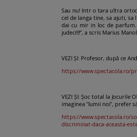
Sau nu! Intr o tara ultra ort
cel de langa tine, sa ajuti, sa l
dai cu mir in loc de parfum. 
judeci!!!”, a scris Marius Man
VEZI ȘI: Profesor, după ce Andr
https://www.spectacola.ro/pro
VEZI ȘI: Șoc total la Jocurile
imaginea “lumii noi”, prefer 
https://www.spectacola.ro/soc
discriminat-daca-aceasta-est