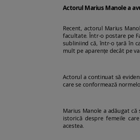
Actorul Marius Manole a avut
Recent, actorul Marius Manole
facultate. Într-o postare pe F
subliniind că, într-o țară în
mult pe aparențe decât pe val
Actorul a continuat să evidenț
care se conformează normelo
Marius Manole a adăugat că so
istorică despre femeile care
acestea.