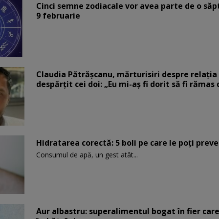
Cinci semne zodiacale vor avea parte de o săp
9 februarie
Claudia Pătrășcanu, mărturisiri despre relația 
despărțit cei doi: „Eu mi-aș fi dorit să fi rămas
Hidratarea corectă: 5 boli pe care le poți prev
Consumul de apă, un gest atât...
Aur albastru: superalimentul bogat în fier car