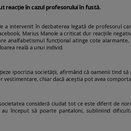
 reacție în cazul profesorului în fustă.
 a intervenit în dezbaterea legată de profesorul car
acebook, Marius Manole a criticat dur reacțiile negativ
 care analfabetismul funcțional atinge cote alarmant
oarea reală a unui individ.
ieze ipocrizia societății, afirmând că oamenii tind să
r vestimentare, chiar dacă aceștia pot avea comport
cietatea consideră ciudat tot ce este diferit de norm
 au început să poarte pantaloni, subliniind dificult