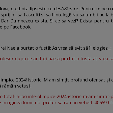
odoxa, credinta lipseste cu desăvârșire. Pentru mine cr
 sprijini, sa l asculti si sa l intelegi! Nu sa umbli pe la 
Dar Dumnezeu exista. Și ce sa vezi? Exista pentru tot
ole pe Facebook.
ei Nae a purtat o fustă: Aș vrea să evit să îl elogiez...:
fesor-dupa-ce-andrei-nae-a-purtat-o-fusta-as-vrea-sa-
 Olimpice 2024! Istoric: M-am simțit profund ofensat și
să rămân vetust:
-total-la-jocurile-olimpice-2024-istoric-m-am-simtit-
e-imaginea-lumii-noi-prefer-sa-raman-vetust_40659.h