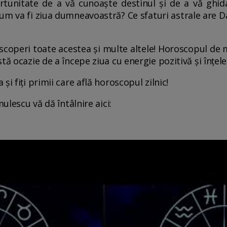
tunitate de a vă cunoaște destinul și de a vă ghida 
Cum va fi ziua dumneavoastră? Ce sfaturi astrale are 
scoperi toate acestea și multe altele! Horoscopul de ma
tă ocazie de a începe ziua cu energie pozitivă și înțe
i fiți primii care află horoscopul zilnic!
mulescu vă dă întâlnire aici: