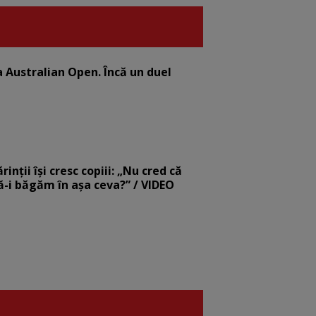
la Australian Open. Încă un duel
nții își cresc copiii: „Nu cred că
să-i băgăm în așa ceva?” / VIDEO