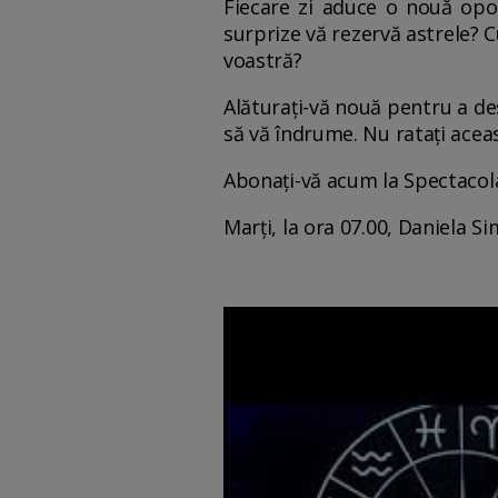
Fiecare zi aduce o nouă opor
surprize vă rezervă astrele? 
voastră?
Alăturați-vă nouă pentru a de
să vă îndrume. Nu ratați aceas
Abonați-vă acum la Spectacola ș
Marți, la ora 07.00, Daniela Si