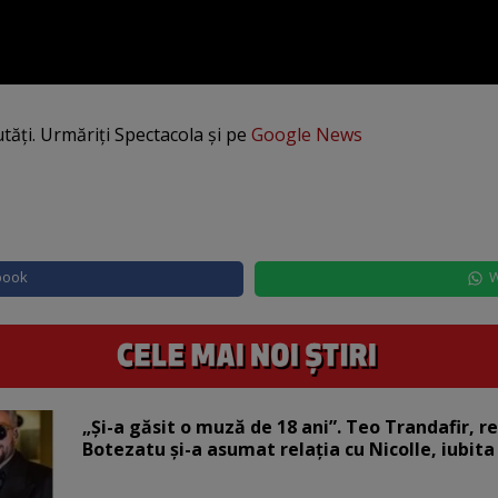
utăți. Urmăriți Spectacola și pe
Google News
book
W
„Și-a găsit o muză de 18 ani”. Teo Trandafir, r
Botezatu și-a asumat relația cu Nicolle, iubita