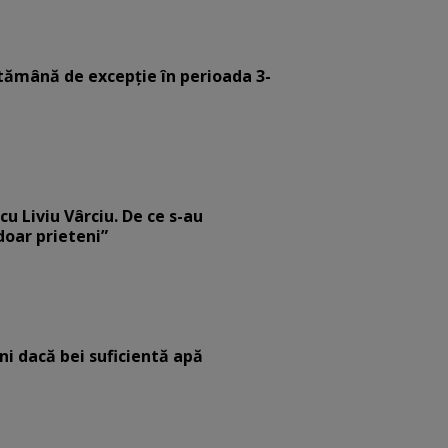
tămână de excepție în perioada 3-
cu Liviu Vârciu. De ce s-au
 doar prieteni”
eni dacă bei suficientă apă