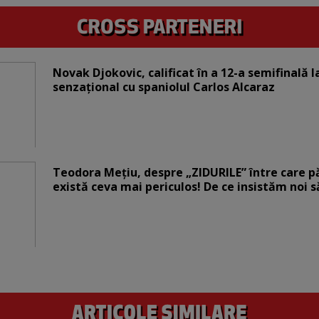
Novak Djokovic, calificat în a 12-a semifinală 
senzațional cu spaniolul Carlos Alcaraz
Teodora Mețiu, despre „ZIDURILE” între care pări
există ceva mai periculos! De ce insistăm noi 