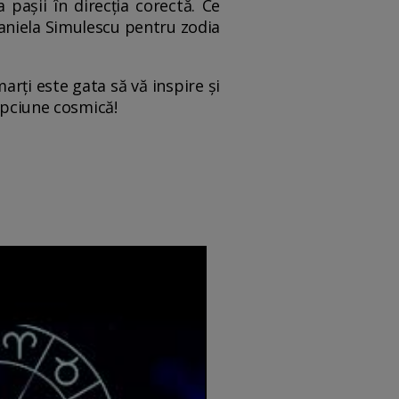
pașii în direcția corectă. Ce
Daniela Simulescu pentru zodia
rți este gata să vă inspire și
lepciune cosmică!