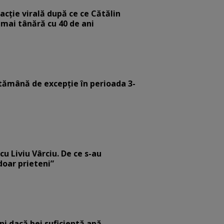
eacție virală după ce ce Cătălin
 mai tânără cu 40 de ani
tămână de excepție în perioada 3-
cu Liviu Vârciu. De ce s-au
 doar prieteni”
eni dacă bei suficientă apă