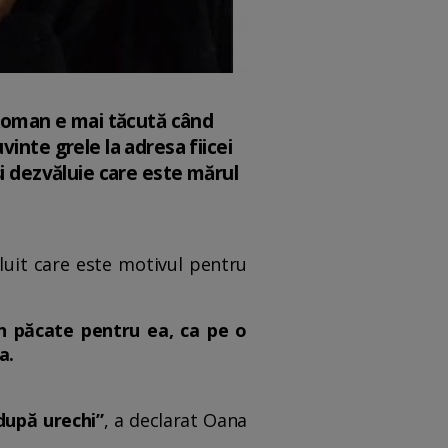
Roman e mai tăcută când
inte grele la adresa fiicei
și dezvăluie care este mărul
luit care este motivul pentru
n păcate pentru ea, ca pe o
a.
 după urechi”
, a declarat Oana