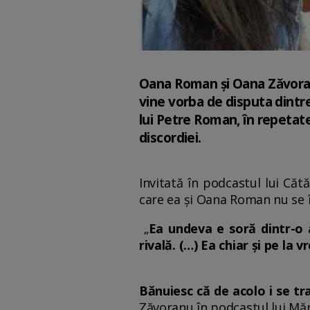
Oana Roman și Oana Zăvoran
vine vorba de disputa dintre
lui Petre Roman, în repetate
discordiei.
Invitată în podcastul lui Că
care ea și Oana Roman nu se 
„
Ea undeva e soră dintr-o
rivală. (…) Ea chiar și pe la
Bănuiesc că de acolo i se tra
Zăvoranu în podcastul lui Măr