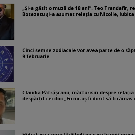
„Și-a găsit o muză de 18 ani”. Teo Trandafir, r
Botezatu și-a asumat relația cu Nicolle, iubita
Cinci semne zodiacale vor avea parte de o săp
9 februarie
Claudia Pătrășcanu, mărturisiri despre relația 
despărțit cei doi: „Eu mi-aș fi dorit să fi rămas
Hidratarea corectă: 5 boli pe care le poți prev