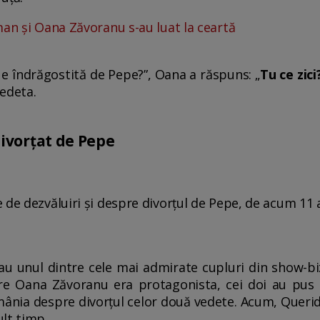
man și Oana Zăvoranu s-au luat la ceartă
 e îndrăgostită de Pepe?”, Oana a răspuns: „
Tu ce zic
vedeta.
ivorțat de Pepe
de dezvăluiri și despre divorțul de Pepe, de acum 11 an
 unul dintre cele mai admirate cupluri din show-bi
care Oana Zăvoranu era protagonista, cei doi au pus 
mânia despre divorțul celor două vedete. Acum, Queri
ult timp.