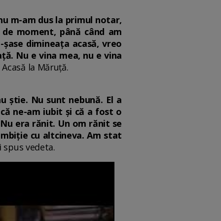
 nu m-am dus la primul notar,
tie de moment, până când am
ci-șase dimineața acasă, vreo
iață. Nu e vina mea, nu e vina
Acasă la Măruță.
u știe. Nu sunt nebună. El a
că ne-am iubit și că a fost o
Nu era rănit. Un om rănit se
ambiție cu altcineva. Am stat
i spus vedeta.