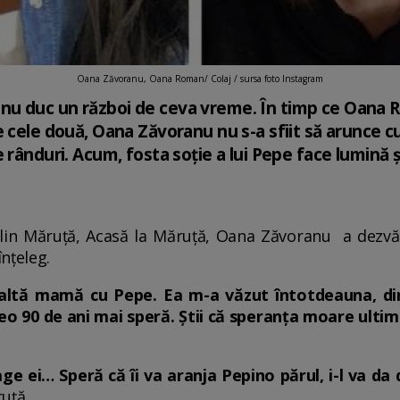
Oana Zăvoranu, Oana Roman/ Colaj / sursa foto Instagram
u duc un război de ceva vreme. În timp ce Oana 
 cele două, Oana Zăvoranu nu s-a sfiit să arunce cuv
 rânduri. Acum, fosta soție a lui Pepe face lumină 
tălin Măruță, Acasă la Măruță, Oana Zăvoranu a dezvă
înțeleg.
 altă mamă cu Pepe. Ea m-a văzut întotdeauna, di
 vreo 90 de ani mai speră. Știi că speranța moare ultim
ge ei… Speră că îi va aranja Pepino părul, i-l va da
uță.