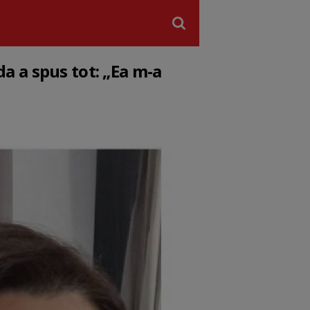
a a spus tot: „Ea m-a