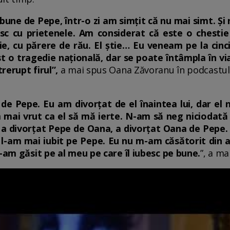
ne de Pepe, într-o zi am simțit că nu mai simt. Și
esc cu prietenele. Am considerat că este o ches
cie, cu părere de rău. El știe… Eu veneam pe la cin
ost o tragedie națională, dar se poate întâmpla în v
rerupt firul”,
a mai spus Oana Zăvoranu în podcastul 
 Pepe. Eu am divorțat de el înaintea lui, dar el n
mai vrut ca el să mă ierte. N-am să neg niciodată 
 a divorțat Pepe de Oana, a divorțat Oana de Pepe. 
 l-am mai iubit pe Pepe. Eu nu m-am căsătorit din 
l-am găsit pe al meu pe care îl iubesc pe bune.
”, a ma