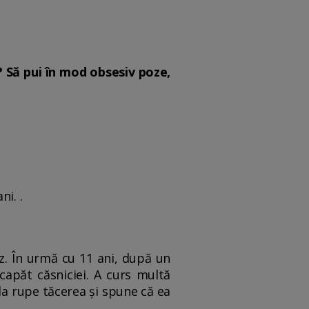
i? Să pui în mod obsesiv poze,
i. .
z. În urmă cu 11 ani, după un
capăt căsniciei. A curs multă
da rupe tăcerea și spune că ea