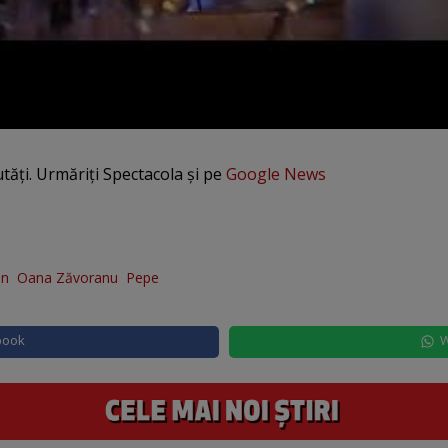
utăți. Urmăriți Spectacola și pe
Google News
an
Oana Zăvoranu
Pepe
book
W