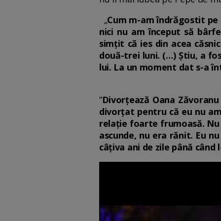
„
Cum m-am îndrăgostit pe bu
nici nu am început să bârf
simțit că ies din acea căsni
două-trei luni. (…) Știu, a f
lui. La un moment dat s-a înt
”
Divorțează Oana Zăvoranu de
divorțat pentru că eu nu am 
relație foarte frumoasă. Nu
ascunde, nu era rănit. Eu nu
câțiva ani de zile până când 