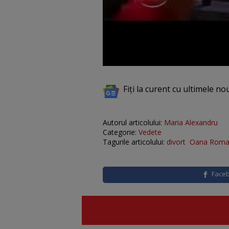
Fiți la curent cu ultimele no
Autorul articolului:
Maria Alexandru
Categorie:
Vedete
Tagurile articolului:
divort
Oana Rom
Face