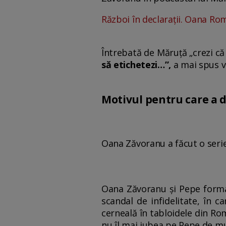
Război în declarații. Oana Ro
Întrebată de Măruță „crezi că
să etichetezi…”,
a mai spus 
Motivul pentru care a d
Oana Zăvoranu a făcut o serie 
Oana Zăvoranu și Pepe formau
scandal de infidelitate, în 
cerneală în tabloidele din Ro
nu îl mai iubea pe Pepe de m